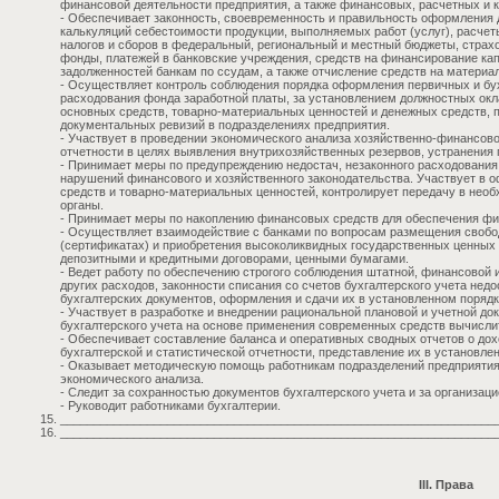
финансовой деятельности предприятия, а также финансовых, расчетных и 
- Обеспечивает законность, своевременность и правильность оформления
калькуляций себестоимости продукции, выполняемых работ (услуг), расчет
налогов и сборов в федеральный, региональный и местный бюджеты, стра
фонды, платежей в банковские учреждения, средств на финансирование ка
задолженностей банкам по ссудам, а также отчисление средств на материа
- Осуществляет контроль соблюдения порядка оформления первичных и бух
расходования фонда заработной платы, за установлением должностных окл
основных средств, товарно-материальных ценностей и денежных средств, пр
документальных ревизий в подразделениях предприятия.
- Участвует в проведении экономического анализа хозяйственно-финансово
отчетности в целях выявления внутрихозяйственных резервов, устранения 
- Принимает меры по предупреждению недостач, незаконного расходования
нарушений финансового и хозяйственного законодательства. Участвует в
средств и товарно-материальных ценностей, контролирует передачу в нео
органы.
- Принимает меры по накоплению финансовых средств для обеспечения фи
- Осуществляет взаимодействие с банками по вопросам размещения свобо
(сертификатах) и приобретения высоколиквидных государственных ценных 
депозитными и кредитными договорами, ценными бумагами.
- Ведет работу по обеспечению строгого соблюдения штатной, финансовой 
других расходов, законности списания со счетов бухгалтерского учета недо
бухгалтерских документов, оформления и сдачи их в установленном порядк
- Участвует в разработке и внедрении рациональной плановой и учетной д
бухгалтерского учета на основе применения современных средств вычисли
- Обеспечивает составление баланса и оперативных сводных отчетов о дох
бухгалтерской и статистической отчетности, представление их в установл
- Оказывает методическую помощь работникам подразделений предприятия п
экономического анализа.
- Следит за сохранностью документов бухгалтерского учета и за организац
- Руководит работниками бухгалтерии.
__________________________________________________________________
__________________________________________________________________
III. Права