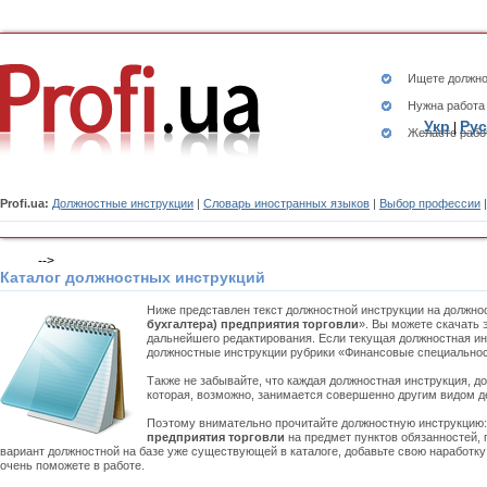
Ищете
должно
Нужна работа
Укр
Рус
|
Желаете рабо
Profi.ua:
Должностные инструкции
|
Словарь иностранных языков
|
Выбор профессии
-->
Каталог должностных инструкций
Ниже представлен текст должностной инструкции на должно
бухгалтера) предприятия торговли
». Вы можете скачать 
дальнейшего редактирования. Если текущая должностная инс
должностные инструкции рубрики «Финансовые специальнос
Также не забывайте, что каждая должностная инструкция, д
которая, возможно, занимается совершенно другим видом д
Поэтому внимательно прочитайте должностную инструкцию
предприятия торговли
на предмет пунктов обязанностей, 
вариант должностной на базе уже существующей в каталоге, добавьте свою наработк
очень поможете в работе.