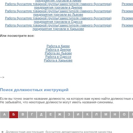
предприятия торговли в Киеве
Работа бухгалтер товарной группы(заместителя главного бухгалтера)
Резюме
предприятия торговли в Днепре
Работа бухгалтер товарной группы(заместителя главного бухгалтера)
Резюме
предприятия торговли во Львове
Работа бухгалтер товарной группы(заместителя главного бухгалтера)
Резюме
предприятия торговли в Одессе
Работа бухгалтер товарной группы(заместителя главного бухгалтера)
Резюме
предприятия торговли в Харькове
Или посмотрите все:
Работа в Киеве
Работа в Днепре
Работа во Львове
Работа в Одессе
Работа в Харькове
-->
Поиск должностных инструкций
Если вы точно знаете название должности, на которую вам нужно найти должностные
Не забывайте, что некоторые должности могут иметь названия-синонимы.
А
Б
В
Г
Д
Е
Ж
З
И
К
Л
М
Н
О
Должностная инструкция: бухгалтер департамента контроля качества