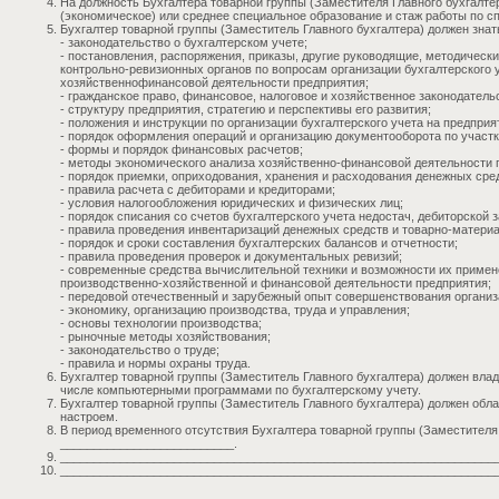
На должность Бухгалтера товарной группы (Заместителя Главного бухгалт
(экономическое) или среднее специальное образование и стаж работы по сп
Бухгалтер товарной группы (Заместитель Главного бухгалтера) должен знат
- законодательство о бухгалтерском учете;
- постановления, распоряжения, приказы, другие руководящие, методиче
контрольно-ревизионных органов по вопросам организации бухгалтерского 
хозяйственнофинансовой деятельности предприятия;
- гражданское право, финансовое, налоговое и хозяйственное законодатель
- структуру предприятия, стратегию и перспективы его развития;
- положения и инструкции по организации бухгалтерского учета на предприя
- порядок оформления операций и организацию документооборота по участк
- формы и порядок финансовых расчетов;
- методы экономического анализа хозяйственно-финансовой деятельности 
- порядок приемки, оприходования, хранения и расходования денежных сре
- правила расчета с дебиторами и кредиторами;
- условия налогообложения юридических и физических лиц;
- порядок списания со счетов бухгалтерского учета недостач, дебиторской 
- правила проведения инвентаризаций денежных средств и товарно-матери
- порядок и сроки составления бухгалтерских балансов и отчетности;
- правила проведения проверок и документальных ревизий;
- современные средства вычислительной техники и возможности их примен
производственно-хозяйственной и финансовой деятельности предприятия;
- передовой отечественный и зарубежный опыт совершенствования организа
- экономику, организацию производства, труда и управления;
- основы технологии производства;
- рыночные методы хозяйствования;
- законодательство о труде;
- правила и нормы охраны труда.
Бухгалтер товарной группы (Заместитель Главного бухгалтера) должен вла
числе компьютерными программами по бухгалтерскому учету.
Бухгалтер товарной группы (Заместитель Главного бухгалтера) должен об
настроем.
В период временного отсутствия Бухгалтера товарной группы (Заместителя 
__________________________.
__________________________________________________________________
__________________________________________________________________