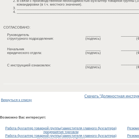
В связи с производственной необходимостью Бухгалтер товарной группы (
командировки (в т.ч. местного значения).
__________________________________________________________________
__________________________________________________________________
СОГЛАСОВАНО:
Руководитель
________
_________
структурного подразделения:
(подпись)
(
Начальник
________
_________
юридического отдела:
(подпись)
(
________
_________
С инструкцией ознакомлен:
(подпись)
(
Скачать "Должностная инструк
Вернуться к списку
Возможно Вас интересует:
Работа бухгалтер товарной группы(заместителя главного бухгалтера)
Резюме
предприятия торговли
Работа бухгалтер товарной группы(заместителя главного бухгалтера)
Резюме