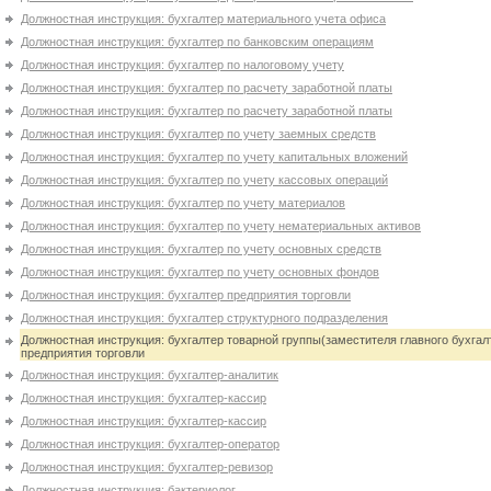
Должностная инструкция: бухгалтер материального учета офиса
Должностная инструкция: бухгалтер по банковским операциям
Должностная инструкция: бухгалтер по налоговому учету
Должностная инструкция: бухгалтер по расчету заработной платы
Должностная инструкция: бухгалтер по расчету заработной платы
Должностная инструкция: бухгалтер по учету заемных средств
Должностная инструкция: бухгалтер по учету капитальных вложений
Должностная инструкция: бухгалтер по учету кассовых операций
Должностная инструкция: бухгалтер по учету материалов
Должностная инструкция: бухгалтер по учету нематериальных активов
Должностная инструкция: бухгалтер по учету основных средств
Должностная инструкция: бухгалтер по учету основных фондов
Должностная инструкция: бухгалтер предприятия торговли
Должностная инструкция: бухгалтер структурного подразделения
Должностная инструкция: бухгалтер товарной группы(заместителя главного бухгал
предприятия торговли
Должностная инструкция: бухгалтер-аналитик
Должностная инструкция: бухгалтер-кассир
Должностная инструкция: бухгалтер-кассир
Должностная инструкция: бухгалтер-оператор
Должностная инструкция: бухгалтер-ревизор
Должностная инструкция: бактериолог