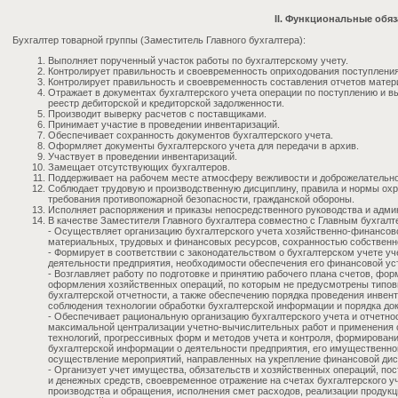
II. Функциональные обя
Бухгалтер товарной группы (Заместитель Главного бухгалтера):
Выполняет порученный участок работы по бухгалтерскому учету.
Контролирует правильность и своевременность оприходования поступления
Контролирует правильность и своевременность составления отчетов матер
Отражает в документах бухгалтерского учета операции по поступлению и в
реестр дебиторской и кредиторской задолженности.
Производит выверку расчетов с поставщиками.
Принимает участие в проведении инвентаризаций.
Обеспечивает сохранность документов бухгалтерского учета.
Оформляет документы бухгалтерского учета для передачи в архив.
Участвует в проведении инвентаризаций.
Замещает отсутствующих бухгалтеров.
Поддерживает на рабочем месте атмосферу вежливости и доброжелательно
Соблюдает трудовую и производственную дисциплину, правила и нормы охра
требования противопожарной безопасности, гражданской обороны.
Исполняет распоряжения и приказы непосредственного руководства и адми
В качестве Заместителя Главного бухгалтера совместно с Главным бухгалт
- Осуществляет организацию бухгалтерского учета хозяйственно-финансов
материальных, трудовых и финансовых ресурсов, сохранностью собственн
- Формирует в соответствии с законодательством о бухгалтерском учете уч
деятельности предприятия, необходимости обеспечения его финансовой ус
- Возглавляет работу по подготовке и принятию рабочего плана счетов, ф
оформления хозяйственных операций, по которым не предусмотрены типо
бухгалтерской отчетности, а также обеспечению порядка проведения инвен
соблюдения технологии обработки бухгалтерской информации и порядка до
- Обеспечивает рациональную организацию бухгалтерского учета и отчетнос
максимальной централизации учетно-вычислительных работ и применения
технологий, прогрессивных форм и методов учета и контроля, формирован
бухгалтерской информации о деятельности предприятия, его имущественном
осуществление мероприятий, направленных на укрепление финансовой ди
- Организует учет имущества, обязательств и хозяйственных операций, п
и денежных средств, своевременное отражение на счетах бухгалтерского уч
производства и обращения, исполнения смет расходов, реализации продукци