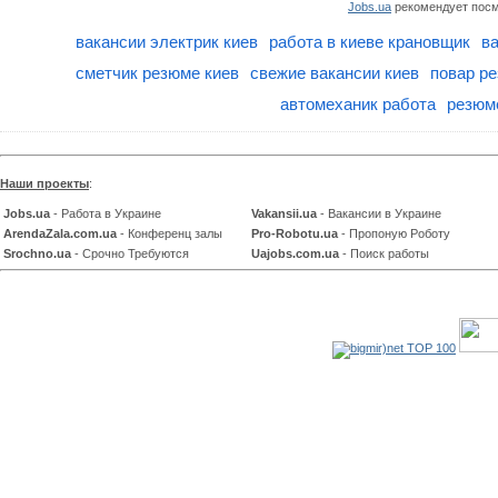
Jobs.ua
рекомендует посм
вакансии электрик киев
работа в киеве крановщик
ва
сметчик резюме киев
свежие вакансии киев
повар р
автомеханик работа
резюме
Наши проекты
:
Jobs.ua
- Работа в Украине
Vakansii.ua
- Вакансии в Украине
ArendaZala.com.ua
- Конференц залы
Pro-Robotu.ua
- Пропоную Роботу
Srochno.ua
- Срочно Требуются
Uajobs.com.ua
- Поиск работы