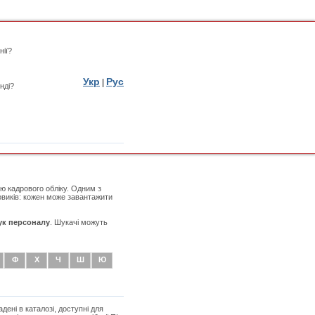
нії?
Укр
Рус
|
нді?
ю кадрового обліку. Одним з
овиків: кожен може завантажити
к персоналу
. Шукачі можуть
Ф
Х
Ч
Ш
Ю
дені в каталозі, доступні для