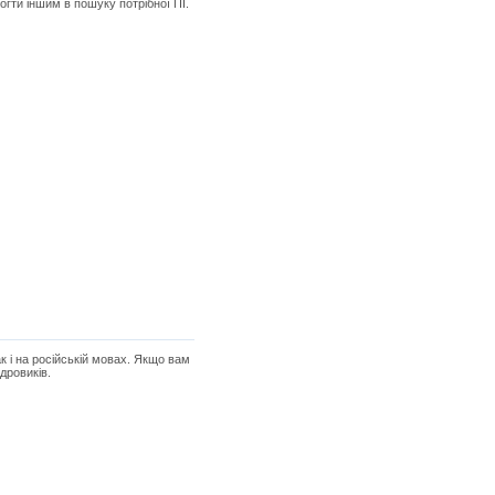
огти іншим в пошуку потрібної ПІ.
к і на російській мовах. Якщо вам
дровиків.