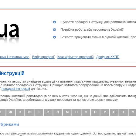
Шукаєте
посадові інструкції
для робітників компа
Потрібна робота або персонал в Україні?
Бажаєте працювати тільки в відомій компанії-бре
ник іноземних мов
|
Вибір професії
|
Класифікатор професій
|
Довідник КХПП
інструкцій
тал, на якому ви знайдете відповіді на питання, присвячені працевлаштуванню і веденн
 є каталог посадових інструкцій. Принцип каталога побудований на взаємовиручці кадр
ї
посадові інструкції
для інших.
кращих компаній-роботодавців по всіх містах України, які на даний час здійснюють
пошу
авців України, а роботодавці шукати персонал за допомогою форми пошуку.
Е
Ж
З
И
І
К
Л
М
Н
О
П
Р
С
Т
У
рубриками
ює за принципом взаємодопомоги кадровиків один одному. Всі посадові інструкції, викла