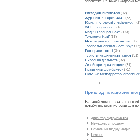
завантаження. Кожен кадровик може
Викладачі, вихователі
(92)
Журналісти, перекладачі
(53)
Юристи, страхові спеціальності
(2
WEB-спеціальності
(16)
Медичні спеціальності
(173)
Телекомунікації
(35)
PR-спеціальності, маркетинг
(35)
Торгівельні спецальності, збут
(77
Ресторани, готелі
(34)
Туристична діяльність, спорт
(31)
Охоронна діяльність
(32)
Дизайнери, креативщики
(31)
Працівники шоу-бізнесу
(71)
Сільське господарство, агробізнес
-->
Приклад посадових інст
На даний момент в каталозі розміщ
потрібні посадові інструкції для 
Директор підприємства
Менеджер з продажу
Начальник відділу кадрів
Інженер