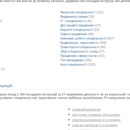
 внести свій внесок до розвитку каталога, додавши свої посадові інструкції або допом
Фінансові спеціальності
(122)
Видавнича справа
(32)
7)
IT -спеціальності
(45)
Дистанційні працівники
(27)
Керуючі спеціальності
(53)
Офісні працівники
(99)
Інженери, робочі спеціальності
(607)
)
Будівництво, нерухомість
(358)
Транспортні спеціальності
(80)
ЗЕД-спеціальності, склад
(57)
Працівники сфери послуг
(53)
Топ-менеджери
(150)
Інші спеціальності
(103)
(1)
рукцій
ено понад 1 400 посадових інструкцій за 27 напрямами діяльності, як на українській, та
популярних спеціальностей, перегляньте список найбільш затребуваних ПІ серед інших ка
головний енергетик
заступник головного бухгалтера
електрогазозварник 3-го розряду
слюсар-сантехнік 5-го розряду