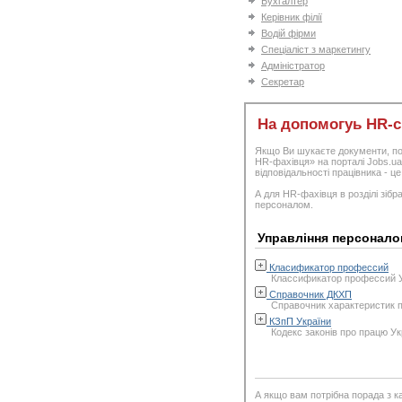
Бухгалтер
Керівник філії
Водій фірми
Спеціаліст з маркетингу
Адміністратор
Секретар
На допомогуь HR-с
Якщо Ви шукаєте документи, пол
HR-фахівця» на порталі Jobs.ua.
відповідальності працівника - ц
А для HR-фахівця в розділі зібра
персоналом.
Управління персонало
Класификатор профессий
Классификатор профессий У
Справочник ДКХП
Справочник характеристик 
КЗпП України
Кодекс законів про працю Ук
А якщо вам потрібна порада з к