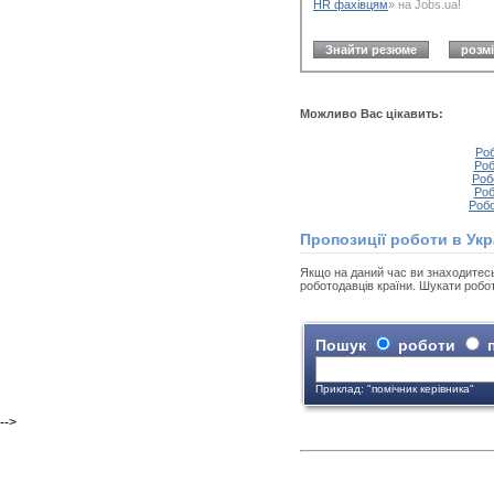
HR фахівцям
» на Jobs.ua!
Знайти резюме
розмі
Можливо Вас цікавить:
Роб
Роб
Роб
Роб
Робо
Пропозиції роботи в Укр
Якщо на даний час ви знаходитесь у
роботодавців країни. Шукати роб
Пошук
роботи
п
Приклад: "помічник керівника"
-->