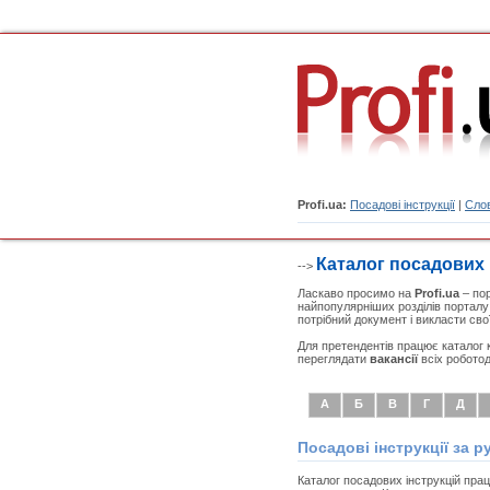
Profi.ua:
Посадові інструкції
|
Слов
Каталог посадових 
-->
Ласкаво просимо на
Profi.ua
– пор
найпопулярніших розділів порталу
потрібний документ і викласти сво
Для претендентів працює каталог 
переглядати
вакансії
всіх роботод
А
Б
В
Г
Д
Посадові інструкції за 
Каталог посадових інструкцій прац