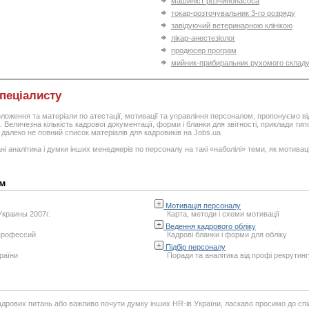
машиніст розчинонасоса
токар-розточувальник 3-го розряду
завідуючий ветеринарною клінікою
лікар-анестезіолог
продюсер програм
мийник-прибиральник рухомого склад
пеціалисту
оження та матеріали по атестації, мотивації та управління персоналом, пропонуємо ві
 Величезна кількість кадрової документації, форми і бланки для звітності, приклади типо
е далеко не повний список матеріалів для кадровиків на Jobs.ua
ні аналітика і думки інших менеджерів по персоналу на такі «наболілі» теми, як мотивація
м
Мотивація персоналу
краины 2007г.
Карта, методи і схеми мотивації
Ведення кадрового обліку
профессий
Кадрові бланки і форми для обліку
Підбір персоналу
раїни
Поради та аналітика від профі рекрутинг
адрових питань або важливо почути думку інших HR-ів України, ласкаво просимо до спі