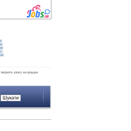
ві
рі
ві
сі
ові
, зверніть увагу на кращих