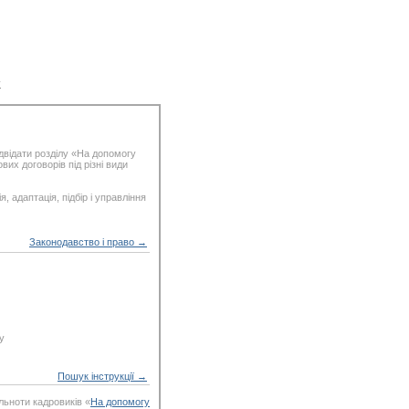
у
двідати розділу «На допомогу
вих договорів під різні види
, адаптація, підбір і управління
Законодавство і право →
у
Пошук інструкції →
льноти кадровиків «
На допомогу