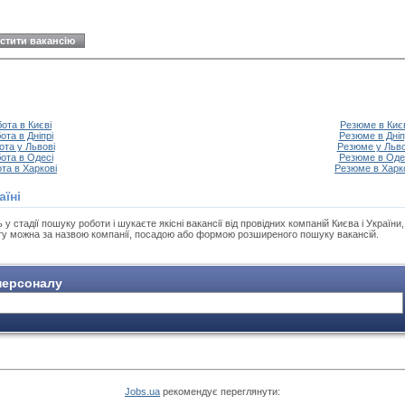
стити вакансію
ота в Києві
Резюме в Киє
ота в Дніпрі
Резюме в Дніп
ота у Львові
Резюме у Льво
ота в Одесі
Резюме в Оде
та в Харкові
Резюме в Харк
аїні
 стадії пошуку роботи і шукаєте якісні вакансії від провідних компаній Києва і України
оту можна за назвою компанії, посадою або формою розширеного пошуку вакансій.
ерсоналу
Jobs.ua
рекомендує переглянути: