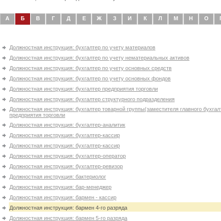
А
Б
В
Г
Д
Е
Ж
З
И
К
Л
М
Н
О
Должностная инструкция: бухгалтер по учету материалов
Должностная инструкция: бухгалтер по учету нематериальных активов
Должностная инструкция: бухгалтер по учету основных средств
Должностная инструкция: бухгалтер по учету основных фондов
Должностная инструкция: бухгалтер предприятия торговли
Должностная инструкция: бухгалтер структурного подразделения
Должностная инструкция: бухгалтер товарной группы(заместителя главного бухгал
предприятия торговли
Должностная инструкция: бухгалтер-аналитик
Должностная инструкция: бухгалтер-кассир
Должностная инструкция: бухгалтер-кассир
Должностная инструкция: бухгалтер-оператор
Должностная инструкция: бухгалтер-ревизор
Должностная инструкция: бактериолог
Должностная инструкция: бар-менеджер
Должностная инструкция: бармен - кассир
Должностная инструкция: бармен 4-го разряда
Должностная инструкция: бармен 5-го разряда