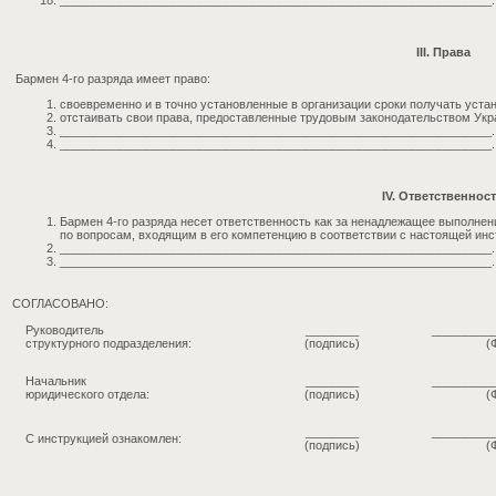
_________________________________________________________________.
III. Права
Бармен 4-го разряда имеет право:
своевременно и в точно установленные в организации сроки получать уста
отстаивать свои права, предоставленные трудовым законодательством Укр
_________________________________________________________________.
_________________________________________________________________.
IV. Ответственнос
Бармен 4-го разряда несет ответственность как за ненадлежащее выполнени
по вопросам, входящим в его компетенцию в соответствии с настоящей инс
_________________________________________________________________.
_________________________________________________________________.
СОГЛАСОВАНО:
Руководитель
________
_________
структурного подразделения:
(подпись)
(
Начальник
________
_________
юридического отдела:
(подпись)
(
________
_________
С инструкцией ознакомлен:
(подпись)
(