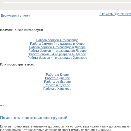
Скачать "Должностн
Вернуться к списку
Возможно Вас интересует:
Работа бармен 4-го разряда
Работа бармен 4-го разряда в Киеве
Работа бармен 4-го разряда в Днепре
Работа бармен 4-го разряда во Львове
Работа бармен 4-го разряда в Одессе
Работа бармен 4-го разряда в Харькове
Или посмотрите все:
Работа в Киеве
Работа в Днепре
Работа во Львове
Работа в Одессе
Работа в Харькове
-->
Поиск должностных инструкций
Если вы точно знаете название должности, на которую вам нужно найти должностные
Не забывайте, что некоторые должности могут иметь названия-синонимы.