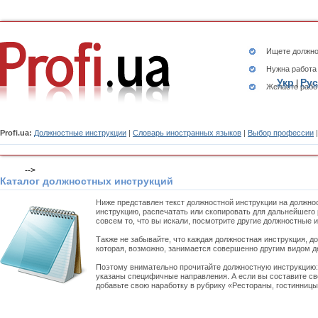
Ищете
должно
Нужна работа
Укр
Рус
|
Желаете рабо
Profi.ua:
Должностные инструкции
|
Словарь иностранных языков
|
Выбор профессии
-->
Каталог должностных инструкций
Ниже представлен текст должностной инструкции на должно
инструкцию, распечатать или скопировать для дальнейшего 
совсем то, что вы искали, посмотрите другие должностные 
Также не забывайте, что каждая должностная инструкция, д
которая, возможно, занимается совершенно другим видом д
Поэтому внимательно прочитайте должностную инструкцию
указаны специфичные направления. А если вы составите св
добавьте свою наработку в рубрику «Рестораны, гостинницы