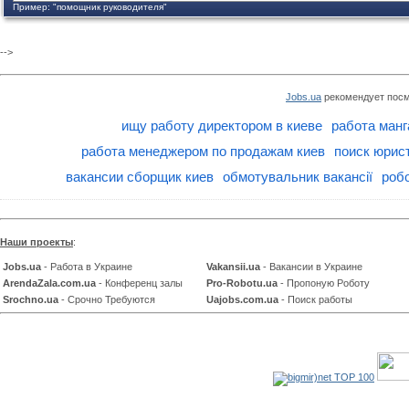
Пример: "помощник руководителя"
-->
Jobs.ua
рекомендует посм
ищу работу директором в киеве
работа манг
работа менеджером по продажам киев
поиск юрист
вакансии сборщик киев
обмотувальник вакансії
роб
Наши проекты
:
Jobs.ua
- Работа в Украине
Vakansii.ua
- Вакансии в Украине
ArendaZala.com.ua
- Конференц залы
Pro-Robotu.ua
- Пропоную Роботу
Srochno.ua
- Срочно Требуются
Uajobs.com.ua
- Поиск работы