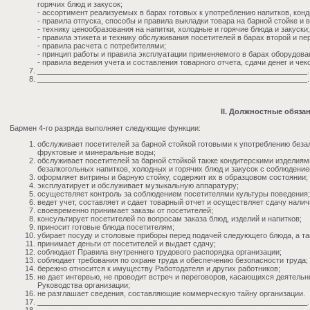
горячих блюд и закусок;
- ассортимент реализуемых в барах готовых к употреблению напитков, конд
- правила отпуска, способы и правила выкладки товара на барной стойке и 
- технику ценообразования на напитки, холодные и горячие блюда и закуски;
- правила этикета и технику обслуживания посетителей в барах второй и пе
- правила расчета с потребителями;
- принцип работы и правила эксплуатации применяемого в барах оборудова
- правила ведения учета и составления товарного отчета, сдачи денег и чек
_________________________________________________________________.
_________________________________________________________________.
II. Должностные обяза
Бармен 4-го разряда выполняет следующие функции:
обслуживает посетителей за барной стойкой готовыми к употреблению беза
фруктовые и минеральные воды;
обслуживает посетителей за барной стойкой также кондитерскими изделиям
безалкогольных напитков, холодных и горячих блюд и закусок с соблюдение
оформляет витрины и барную стойку, содержит их в образцовом состоянии;
эксплуатирует и обслуживает музыкальную аппаратуру;
осуществляет контроль за соблюдением посетителями культуры поведения;
ведет учет, составляет и сдает товарный отчет и осуществляет сдачу нали
своевременно принимает заказы от посетителей;
консультирует посетителей по вопросам заказа блюд, изделий и напитков;
приносит готовые блюда посетителям;
убирает посуду и столовые приборы перед подачей следующего блюда, а та
принимает деньги от посетителей и выдает сдачу;
соблюдает Правила внутреннего трудового распорядка организации;
соблюдает требования по охране труда и обеспечению безопасности труда;
бережно относится к имуществу Работодателя и других работников;
не дает интервью, не проводит встреч и переговоров, касающихся деятель
Руководства организации;
не разглашает сведения, составляющие коммерческую тайну организации.
_________________________________________________________________.