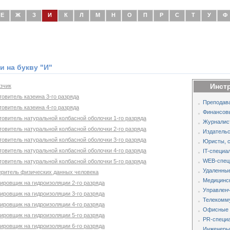
Е
Ж
З
И
К
Л
М
Н
О
П
Р
С
Т
У
Ф
 на букву "И"
Инст
зчик
товитель казеина 3-го разряда
Преподава
товитель казеина 4-го разряда
Финансов
товитель натуральной колбасной оболочки 1-го разряда
Журналис
товитель натуральной колбасной оболочки 2-го разряда
Издательс
товитель натуральной колбасной оболочки 3-го разряда
Юристы, 
товитель натуральной колбасной оболочки 4-го разряда
IT-специа
WEB-спец
товитель натуральной колбасной оболочки 5-го разряда
Удаленные
еритель физических данных человека
Медицинс
ировщик на гидроизоляции 2-го разряда
Управленч
ировщик на гидроизоляции 3-го разряда
Телекомм
ировщик на гидроизоляции 4-го разряда
Офисные 
ировщик на гидроизоляции 5-го разряда
PR-специа
ировщик на гидроизоляции 6-го разряда
Инженеры,