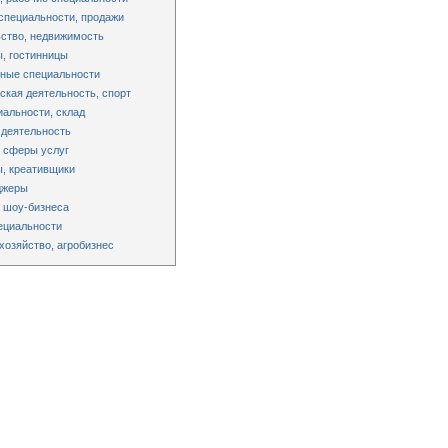
специальности, продажи
ство, недвижимость
, гостинницы
ные специальности
ская деятельность, спорт
альности, склад
 деятельность
 сферы услуг
, креативщики
джеры
 шоу-бизнеса
ециальности
хозяйство, агробизнес