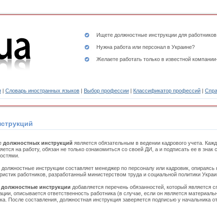
Ищете
должностные инструкции
для работников
Нужна работа или персонал в Украине?
Желаете работать только в известной компании
и
|
Словарь иностранных языков
|
Выбор профессии
|
Классификатор профессий
|
Спра
нструкций
е
должностных инструкций
является обязательным в ведении кадрового учета. Кажд
ется на работу, обязан не только ознакомиться со своей ДИ, а и подписать ее в знак
остями.
должностные инструкции составляет менеджер по персоналу или кадровик, опираясь
ристик работников, разработанный министерством труда и социальной политики Украи
в
должностные инструкции
добавляется перечень обязанностей, который является 
ации, описывается ответственность работника (в случае, если он является материаль
ка. После составления, должностная инструкция заверяется подписью у начальника от