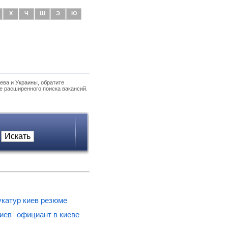
Х
Ч
Ш
Э
Ю
ева и Украины, обратите
е расширенного поиска вакансий.
катур киев резюме
иев
официант в киеве