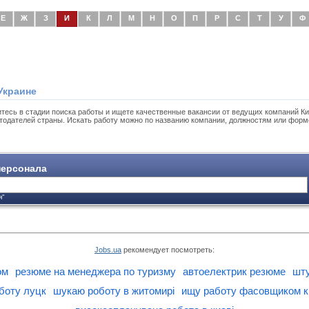
Е
Ж
З
И
К
Л
М
Н
О
П
Р
С
Т
У
Ф
Украине
тесь в стадии поиска работы и ищете качественные вакансии от ведущих компаний Ки
тодателей страны. Искать работу можно по названию компании, должностям или форм
ерсонала
я"
Jobs.ua
рекомендует посмотреть:
ом
резюме на менеджера по туризму
автоелектрик резюме
шту
боту луцк
шукаю роботу в житомирі
ищу работу фасовщиком к