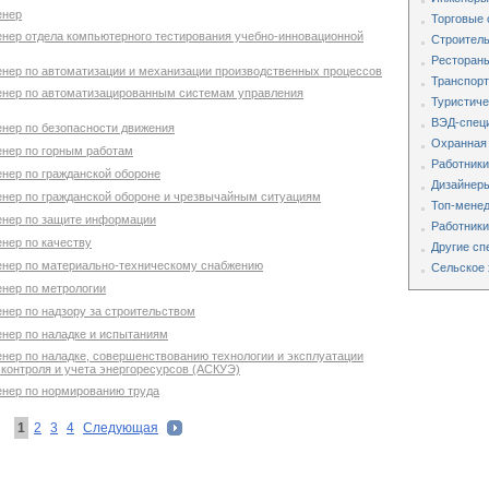
енер
Торговые 
енер отдела компьютерного тестирования учебно-инновационной
Строитель
Рестораны
енер по автоматизации и механизации производственных процессов
Транспорт
енер по автоматизацированным системам управления
Туристиче
ВЭД-специ
енер по безопасности движения
Охранная
енер по горным работам
Работники
енер по гражданской обороне
Дизайнеры
енер по гражданской обороне и чрезвычайным ситуациям
Топ-мене
енер по защите информации
Работники
нер по качеству
Другие сп
енер по материально-техническому снабжению
Сельское 
енер по метрологии
нер по надзору за строительством
енер по наладке и испытаниям
енер по наладке, совершенствованию технологии и эксплуатации
контроля и учета энергоресурсов (АСКУЭ)
енер по нормированию труда
1
2
3
4
Следующая