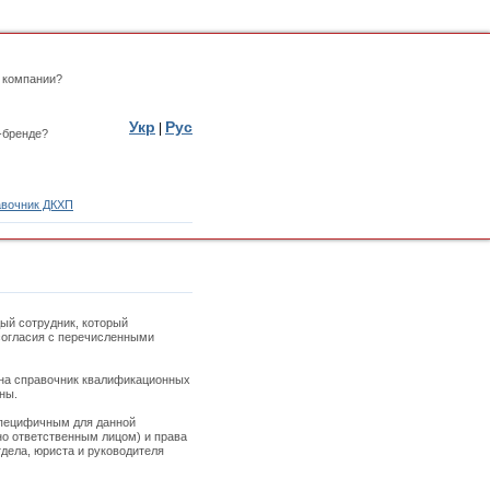
 компании?
Укр
Рус
|
-бренде?
вочник ДКХП
ый сотрудник, который
 согласия с перечисленными
 на справочник квалификационных
ны.
специфичным для данной
но ответственным лицом) и права
дела, юриста и руководителя