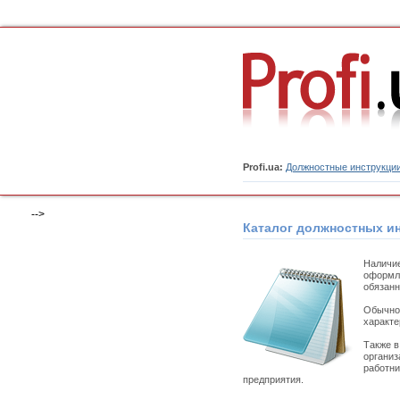
Profi.ua:
Должностные инструкци
-->
Каталог должностных и
Наличи
оформля
обязанн
Обычно 
характе
Также 
организ
работни
предприятия.