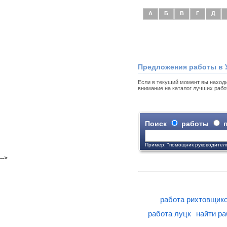
А
Б
В
Г
Д
Предложения работы в 
Если в текущий момент вы находи
внимание на каталог лучших рабо
Поиск
работы
п
Пример: "помощник руководител
-->
работа рихтовщик
работа луцк
найти ра