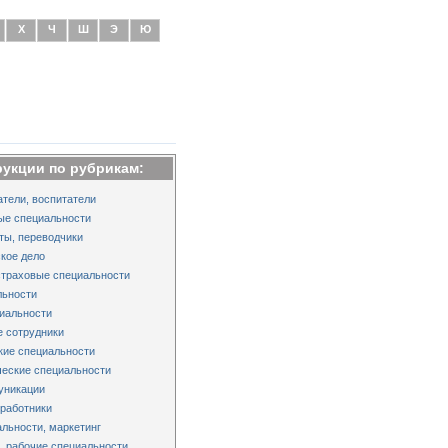
Х
Ч
Ш
Э
Ю
рукции по рубрикам:
тели, воспитатели
ые специальности
ты, переводчики
кое дело
страховые специальности
льности
иальности
 сотрудники
кие специальности
еские специальности
уникации
работники
льности, маркетинг
 рабочие специальности