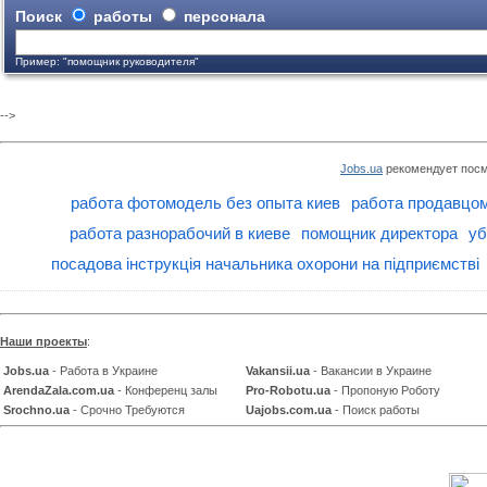
Поиск
работы
персонала
Пример: "помощник руководителя"
-->
Jobs.ua
рекомендует посм
работа фотомодель без опыта киев
работа продавцом
работа разнорабочий в киеве
помощник директора
уб
посадова інструкція начальника охорони на підприємстві
Наши проекты
:
Jobs.ua
- Работа в Украине
Vakansii.ua
- Вакансии в Украине
ArendaZala.com.ua
- Конференц залы
Pro-Robotu.ua
- Пропоную Роботу
Srochno.ua
- Срочно Требуются
Uajobs.com.ua
- Поиск работы