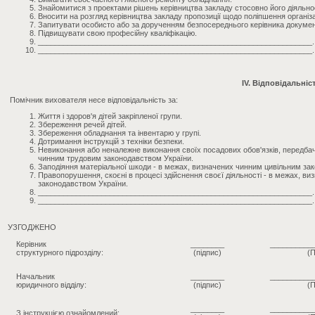
Знайомитися з проектами рішень керівництва закладу стосовно його діяльнос
Вносити на розгляд керівництва закладу пропозиції щодо поліпшення організа
Запитувати особисто або за дорученням безпосереднього керівника документи
Підвищувати свою професійну кваліфікацію.
_________________________________________________________________.
_________________________________________________________________.
IV. Відповідальніс
Помічник вихователя несе відповідальність за:
Життя і здоров'я дітей закріпленої групи.
Збереження речей дітей.
Збереження обладнання та інвентарю у групі.
Дотримання інструкцій з техніки безпеки.
Невиконання або неналежне виконання своїх посадових обов'язків, передба
чинним трудовим законодавством України.
Заподіяння матеріальної шкоди - в межах, визначених чинним цивільним за
Правопорушення, скоєні в процесі здійснення своєї діяльності - в межах, в
законодавством України.
_________________________________________________________________.
_________________________________________________________________.
УЗГОДЖЕНО
Керівник
________
__________
структурного підрозділу:
(підпис)
(П
Начальник
________
__________
юридичного відділу:
(підпис)
(П
________
__________
З інструкцією ознайомлений: