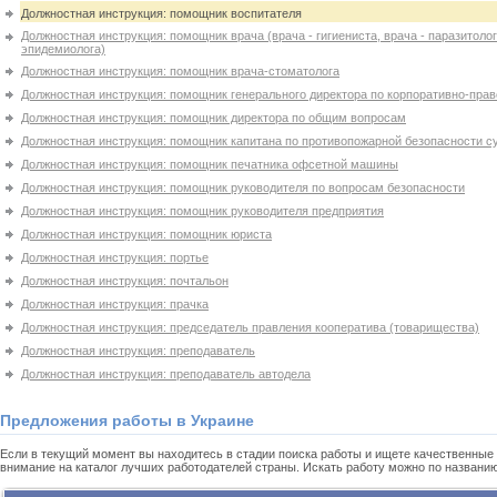
Должностная инструкция: помощник воспитателя
Должностная инструкция: помощник врача (врача - гигиениста, врача - паразитолог
эпидемиолога)
Должностная инструкция: помощник врача-стоматолога
Должностная инструкция: помощник генерального директора по корпоративно-прав
Должностная инструкция: помощник директора по общим вопросам
Должностная инструкция: помощник капитана по противопожарной безопасности с
Должностная инструкция: помощник печатника офсетной машины
Должностная инструкция: помощник руководителя по вопросам безопасности
Должностная инструкция: помощник руководителя предприятия
Должностная инструкция: помощник юриста
Должностная инструкция: портье
Должностная инструкция: почтальон
Должностная инструкция: прачка
Должностная инструкция: председатель правления кооператива (товарищества)
Должностная инструкция: преподаватель
Должностная инструкция: преподаватель автодела
Предложения работы в Украине
Если в текущий момент вы находитесь в стадии поиска работы и ищете качественные 
внимание на каталог лучших работодателей страны. Искать работу можно по названи