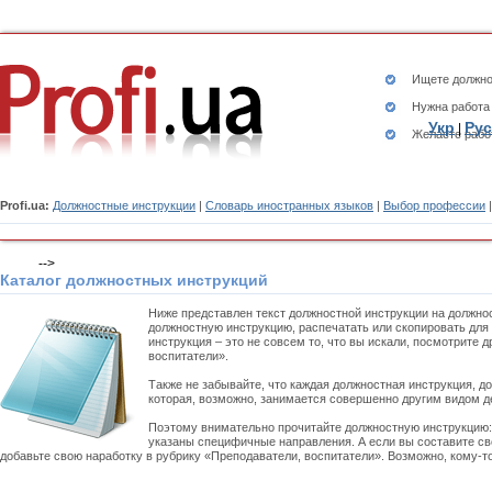
Ищете
должно
Нужна работа
Укр
Рус
|
Желаете рабо
Profi.ua:
Должностные инструкции
|
Словарь иностранных языков
|
Выбор профессии
-->
Каталог должностных инструкций
Ниже представлен текст должностной инструкции на должно
должностную инструкцию, распечатать или скопировать для
инструкция – это не совсем то, что вы искали, посмотрите
воспитатели».
Также не забывайте, что каждая должностная инструкция, д
которая, возможно, занимается совершенно другим видом д
Поэтому внимательно прочитайте должностную инструкцию
указаны специфичные направления. А если вы составите св
добавьте свою наработку в рубрику «Преподаватели, воспитатели». Возможно, кому-т