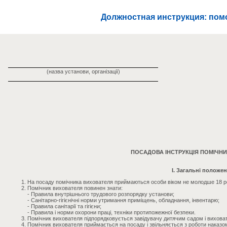
Должностная инструкция: пом
(назва установи, організації)
ПОСАДОВА ІНСТРУКЦІЯ ПОМІЧН
I. Загальні положе
На посаду помічника вихователя приймаються особи віком не молодше 18 ро
Помічник вихователя повинен знати:
- Правила внутрішнього трудового розпорядку установи;
- Санітарно-гігієнічні норми утримання приміщень, обладнання, інвентарю;
- Правила санітарії та гігієни;
- Правила і норми охорони праці, техніки протипожежної безпеки.
Помічник вихователя підпорядковується завідувачу дитячим садом і виховат
Помічник вихователя приймається на посаду і звільняється з роботи наказо