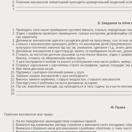
Помічник вихователя зобов'язаний проходити щоквартальний медичний огля
_________________________________________________________________.
_________________________________________________________________.
II. Завдання та обов'
Проводить своєчасне прибирання групової кімнати, спальні, передпокою і ін
Згідно з графіком провітрює приміщення, суворо контролює дезінфекційну об
час карантину.
Допомагає вихователю одягати і роздягати дітей на прогулянку, сон та інші з
Спільно з вихователем проводить роботу по вихованню дітей (пред'являючи 
культурно-гігієнічних навичок під час їжі, умивання, одягання і т.д., вчить ді
Допомагає вихователю в підготовці до занять та прибирання після них, допом
Стежить за чистотою дитячих рушників та постільної білизни, згідно з графі
білизну, стежить за збереженням майна групи.
У разі несправності меблів та іншого устаткування своєчасно робить заявку.
Отримує харчування з харчоблоку строго за графіком, одягає спецодяг, їжу 
Миє вікна два рази на рік.
Підтримує санітарно-гігієнічний режим у групі.
Замінює хворих вихователів у разі необхідності.
Виконує вимоги керівника, старшої медсестри, старшого вихователя.
При відсутності робітника на кухні допомагає кухареві.
Під час виробничих заходів, що проводяться в тиху годину за участю вихова
_________________________________________________________________.
_________________________________________________________________.
III. Права
Помічник вихователя має право:
На всі передбачені законодавством соціальні гарантії.
Вимагати від керівництва закладу сприяння у виконанні своїх посадових обов'
Вимагати створення умов для виконання службових обов'язків, у тому числі 
Вимагати своєчасного і якісного ремонту обладнання.