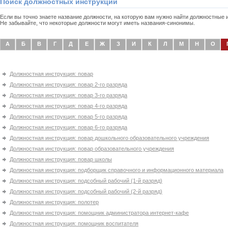
Поиск должностных инструкций
Если вы точно знаете название должности, на которую вам нужно найти должностные
Не забывайте, что некоторые должности могут иметь названия-синонимы.
А
Б
В
Г
Д
Е
Ж
З
И
К
Л
М
Н
О
Должностная инструкция: повар
Должностная инструкция: повар 2-го разряда
Должностная инструкция: повар 3-го разряда
Должностная инструкция: повар 4-го разряда
Должностная инструкция: повар 5-го разряда
Должностная инструкция: повар 6-го разряда
Должностная инструкция: повар дошкольного образовательного учреждения
Должностная инструкция: повар образовательного учреждения
Должностная инструкция: повар школы
Должностная инструкция: подборщик справочного и информационного материала
Должностная инструкция: подсобный рабочий (1-й разряд)
Должностная инструкция: подсобный рабочий (2-й разряд)
Должностная инструкция: полотер
Должностная инструкция: помощник администратора интернет-кафе
Должностная инструкция: помощник воспитателя