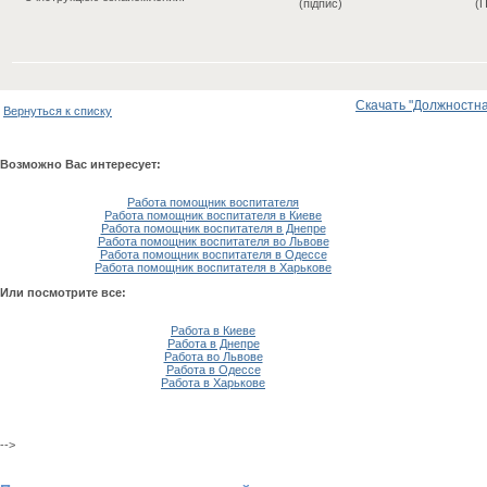
(підпис)
(П
Скачать "Должностна
Вернуться к списку
Возможно Вас интересует:
Работа помощник воспитателя
Работа помощник воспитателя в Киеве
Работа помощник воспитателя в Днепре
Работа помощник воспитателя во Львове
Работа помощник воспитателя в Одессе
Работа помощник воспитателя в Харькове
Или посмотрите все:
Работа в Киеве
Работа в Днепре
Работа во Львове
Работа в Одессе
Работа в Харькове
-->