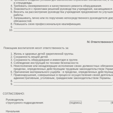
и спецодежды.
Требовать своевременного и качественного ремонта оборудования.
Знакомиться с проектами решений руководства учреждения, касающимися е
Вносить на рассмотрение руководства учреждения предложения по улучш
работы.
Запрашивать лично или по поручению непосредственного руководителя до
обязанностей.
Повышать свою профессиональную квалификацию.
_________________________________________________________________.
_________________________________________________________________.
IV. Ответственнос
Помощник воспитателя несет ответственность за:
Жизнь и здоровье детей закрепленной группы.
Сохранность вещей детей.
Сохранность оборудования и инвентаря в группе.
Соблюдение инструкций по технике безопасности.
Неисполнение или ненадлежащее исполнение своих должностных обязаннос
пределах, определенных действующим трудовым законодательством Украи
Причинение материального ущерба - в пределах, определенных действующ
Правонарушения, совершенные в процессе осуществления своей деятельно
административным, уголовным, гражданским законодательством Украины.
_________________________________________________________________.
_________________________________________________________________.
СОГЛАСОВАНО:
Руководитель
________
_________
структурного подразделения:
(подпись)
(
Начальник
________
_________