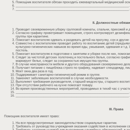
Помощник воспитателя обязан проходить ежеквартальный медицинский осм
_________________________________________________________________.
_________________________________________________________________.
II. Должностные обяза
Проводит своевременную уборку групповой комнаты, спальни, прихожей и 
Согласно графику проветривает помещения, строго контролирует дезинфе
группы при карантине.
Помогает воспитателю одевать и раздевать детей на прогулку, сон и другие
Совместно с воспитателем проводит работу по воспитанию детей (предъяв
культурно-гигиенических навыков во время еды, умывания, одевания и т.д. 
постель.
Помогает воспитателю в подготовке к занятиям и уборке после них, помогае
Следит за чистотой детских полотенец и постельного белья, согласно граф
маркирует белье, следит за сохранностью имущества группы.
В случае неисправности мебели и другого оборудования своевременно дела
Получает питание с пищеблока строго по графику, надевает спецодежду, пи
Моет окна два раза в год.
Поддерживает санитарно-гигиенический режим в группе.
Заменяет заболевших воспитателей в случае необходимости.
Выполняет требования руководителя, старшей медсестры, старшего воспит
При отсутствии рабочего на кухне помогает повару.
Во время производственных мероприятий, проводимых в тихий час с участи
_________________________________________________________________.
_________________________________________________________________.
III. Права
Помощник воспитателя имеет право:
На все предусмотренные законодательством социальные гарантии.
Требовать от руководства учреждения оказания содействия в исполнении с
Требовать создания условий для выполнения служебных обязанностей, в т