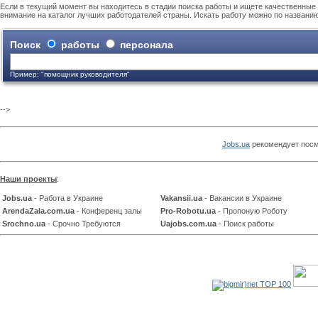
Если в текущий момент вы находитесь в стадии поиска работы и ищете качественные 
внимание на каталог лучших работодателей страны. Искать работу можно по названи
Поиск
работы
персонала
Пример: "помощник руководителя"
-->
Jobs.ua
рекомендует посм
Наши проекты
:
Jobs.ua
- Работа в Украине
Vakansii.ua
- Вакансии в Украине
ArendaZala.com.ua
- Конференц залы
Pro-Robotu.ua
- Пропоную Роботу
Srochno.ua
- Срочно Требуются
Uajobs.com.ua
- Поиск работы