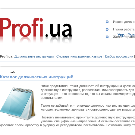
Ищете
должно
Нужна работа
Укр
Рус
|
Желаете рабо
Profi.ua:
Должностные инструкции
|
Словарь иностранных языков
|
Выбор профессии
-->
Каталог должностных инструкций
Ниже представлен текст должностной инструкции на должно
должностную инструкцию, распечатать или скопировать для
инструкция – это не совсем то, что вы искали, посмотрите
воспитатели».
Также не забывайте, что каждая должностная инструкция, д
которая, возможно, занимается совершенно другим видом д
Поэтому внимательно прочитайте должностную инструкцию
указаны специфичные направления. А если вы составите св
добавьте свою наработку в рубрику «Преподаватели, воспитатели». Возможно, кому-т