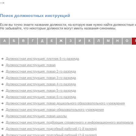
-->
Поиск должностных инструкций
Если вы точно знаете название должности, на которую вам нужно найти должностные
Не забывайте, что некоторые должности могут иметь названия-синонимы.
А
Б
В
Г
Д
Е
Ж
З
И
К
Л
М
Н
О
Должностная инструкция: плотник 6-го разряда
Должностная инструкция: повар
Должностная инструкция: повар 2-го разряда
Должностная инструкция: повар 3-го разряда
Должностная инструкция: повар 4-го разряда
Должностная инструкция: повар 5-го разряда
Должностная инструкция: повар 6-го разряда
Должностная инструкция: повар дошкольного образовательного учреждения
Должностная инструкция: повар образовательного учреждения
Должностная инструкция: повар школы
Должностная инструкция: подборщик справочного и информационного материала
Должностная инструкция: подсобный рабочий (1-й разряд)
Должностная инструкция: подсобный рабочий (2-й разряд)