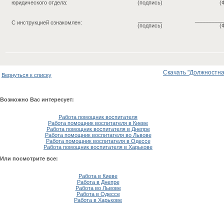
юридического отдела:
(подпись)
(
________
_________
С инструкцией ознакомлен:
(подпись)
(
Скачать "Должностна
Вернуться к списку
Возможно Вас интересует:
Работа помощник воспитателя
Работа помощник воспитателя в Киеве
Работа помощник воспитателя в Днепре
Работа помощник воспитателя во Львове
Работа помощник воспитателя в Одессе
Работа помощник воспитателя в Харькове
Или посмотрите все:
Работа в Киеве
Работа в Днепре
Работа во Львове
Работа в Одессе
Работа в Харькове