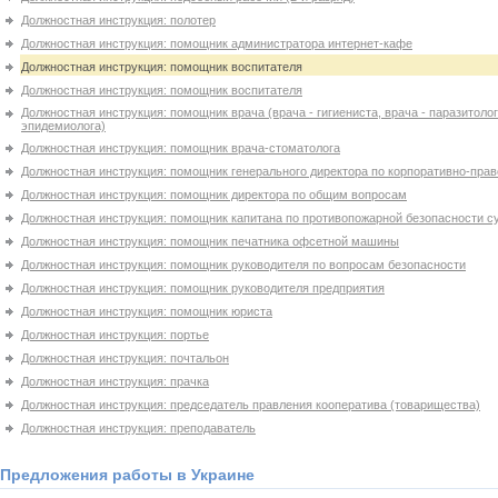
Должностная инструкция: полотер
Должностная инструкция: помощник администратора интернет-кафе
Должностная инструкция: помощник воспитателя
Должностная инструкция: помощник воспитателя
Должностная инструкция: помощник врача (врача - гигиениста, врача - паразитолог
эпидемиолога)
Должностная инструкция: помощник врача-стоматолога
Должностная инструкция: помощник генерального директора по корпоративно-прав
Должностная инструкция: помощник директора по общим вопросам
Должностная инструкция: помощник капитана по противопожарной безопасности с
Должностная инструкция: помощник печатника офсетной машины
Должностная инструкция: помощник руководителя по вопросам безопасности
Должностная инструкция: помощник руководителя предприятия
Должностная инструкция: помощник юриста
Должностная инструкция: портье
Должностная инструкция: почтальон
Должностная инструкция: прачка
Должностная инструкция: председатель правления кооператива (товарищества)
Должностная инструкция: преподаватель
Предложения работы в Украине