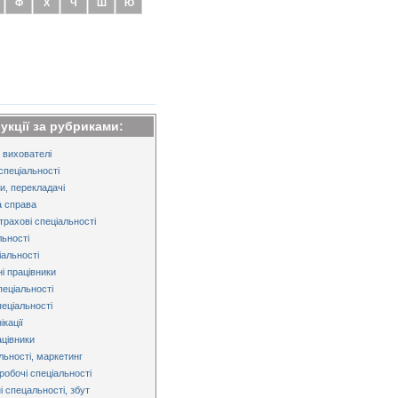
Ф
Х
Ч
Ш
Ю
рукції за рубриками:
 вихователі
спеціальності
и, перекладачі
 справа
трахові спеціальності
льності
альності
і працівники
пеціальності
пеціальності
кації
ацівники
льності, маркетинг
робочі спеціальності
і спецальності, збут