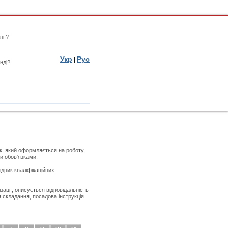
нії?
Укр
Рус
|
нді?
ик, який оформляється на роботу,
ми обов'язками.
дник кваліфікаційних
зації, описується відповідальність
я складання, посадова інструкція