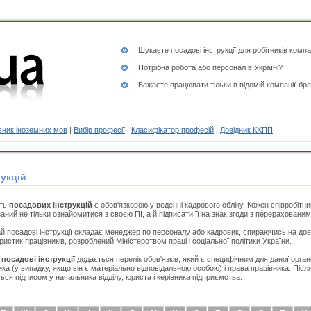
Шукаєте
посадові інструкції
для робітників компа
Потрібна робота або персонал в Україні?
Бажаєте працювати тільки в відомій компанії-бре
ник іноземних мов
|
Вибір професії
|
Класифікатор професій
|
Довідник КХПП
укцій
сть
посадових інструкцій
є обов'язковою у веденні кадрового обліку. Кожен співробітн
заний не тільки ознайомитися з своєю ПІ, а й підписати її на знак згоди з перераховани
й посадові інструкції складає менеджер по персоналу або кадровик, спираючись на дові
ристик працівників, розроблений Міністерством праці і соціальної політики України.
в
посадові інструкції
додається перелік обов'язків, який є специфічним для даної органі
ика (у випадку, якщо він є матеріально відповідальною особою) і права працівника. Післ
ться підписом у начальника відділу, юриста і керівника підприємства.