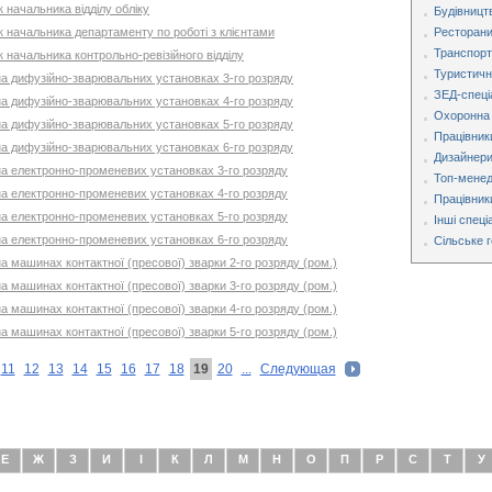
 начальника відділу обліку
Будівницт
к начальника департаменту по роботі з клієнтами
Ресторани,
Транспорт
к начальника контрольно-ревізійного відділу
Туристична
 на дифузійно-зварювальних установках 3-го розряду
ЗЕД-спеці
 на дифузійно-зварювальних установках 4-го розряду
Охоронна 
 на дифузійно-зварювальних установках 5-го розряду
Працівник
 на дифузійно-зварювальних установках 6-го розряду
Дизайнери
 на електронно-променевих установках 3-го розряду
Топ-мене
 на електронно-променевих установках 4-го розряду
Працівник
 на електронно-променевих установках 5-го розряду
Інші спеці
 на електронно-променевих установках 6-го розряду
Сільське 
на машинах контактної (пресової) зварки 2-го розряду (ром.)
на машинах контактної (пресової) зварки 3-го розряду (ром.)
на машинах контактної (пресової) зварки 4-го розряду (ром.)
на машинах контактної (пресової) зварки 5-го розряду (ром.)
11
12
13
14
15
16
17
18
19
20
...
Следующая
Е
Ж
З
И
І
К
Л
М
Н
О
П
Р
С
Т
У