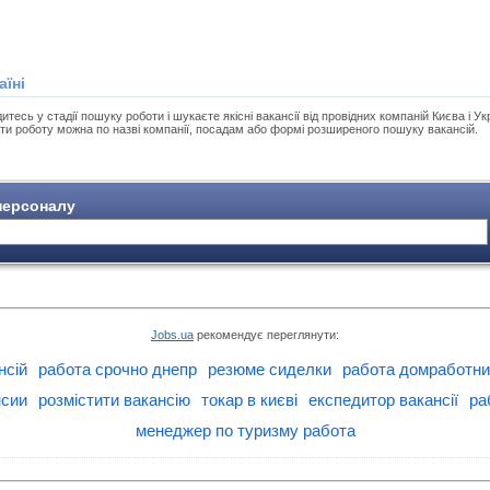
аїні
есь у стадії пошуку роботи і шукаєте якісні вакансії від провідних компаній Києва і Укр
ти роботу можна по назві компанії, посадам або формі розширеного пошуку вакансій.
ерсоналу
Jobs.ua
рекомендує переглянути:
нсій
работа срочно днепр
резюме сиделки
работа домработни
нсии
розмістити вакансію
токар в києві
експедитор вакансії
ра
менеджер по туризму работа