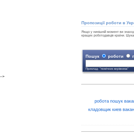
Пропозиції роботи в Укр
Якщо у нинішній момент ви знаходит
кращих роботодавців країни. Шука
Пошук
роботи
п
Приклад: "помічник керівника"
-->
робота пошук вака
кладовщик киев вака