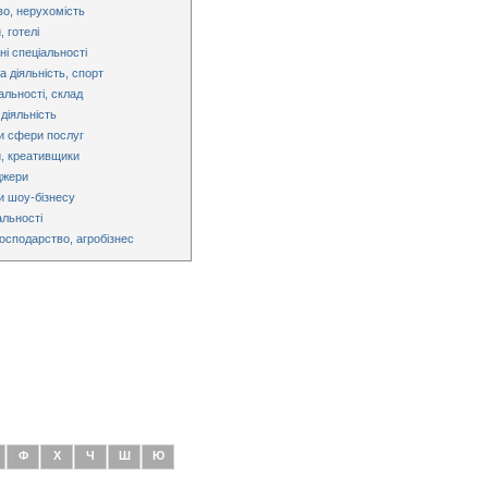
во, нерухомість
 готелі
ні спеціальності
 діяльність, спорт
альності, склад
діяльність
и сфери послуг
, креативщики
джери
и шоу-бізнесу
альності
господарство, агробізнес
Ф
Х
Ч
Ш
Ю