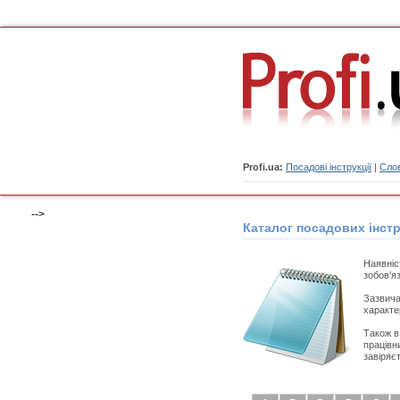
Profi.ua:
Посадові інструкції
|
Слов
-->
Каталог посадових інстр
Наявні
зобов'я
Зазвича
характе
Також 
працівн
завіряє