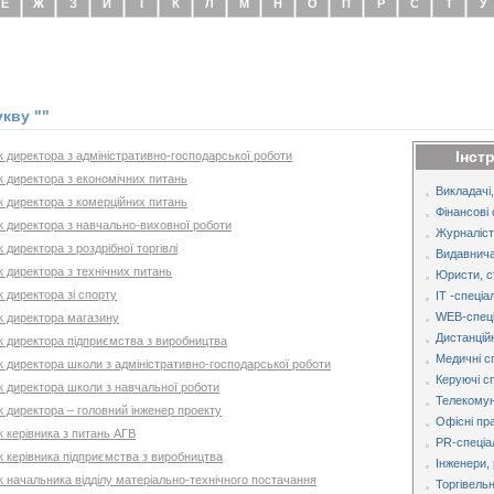
Е
Ж
З
И
І
К
Л
М
Н
О
П
Р
С
Т
У
укву ""
Інст
к директора з адміністративно-господарської роботи
к директора з економічних питань
Викладачі,
к директора з комерційних питань
Фінансові 
к директора з навчально-виховної роботи
Журналіст
 директора з роздрібної торгівлі
Видавнича
к директора з технічних питань
Юристи, с
к директора зі спорту
IT -спеціа
WEB-спеці
к директора магазину
Дистанційн
ик директора підприємства з виробництва
Медичні с
к директора школи з адміністративно-господарської роботи
Керуючі с
к директора школи з навчальної роботи
Телекомуні
к директора – головний інженер проекту
Офісні пр
к керівника з питань АГВ
PR-спеціа
к керівника підприємства з виробництва
Інженери, 
к начальника відділу матеріально-технічного постачання
Торгівельн