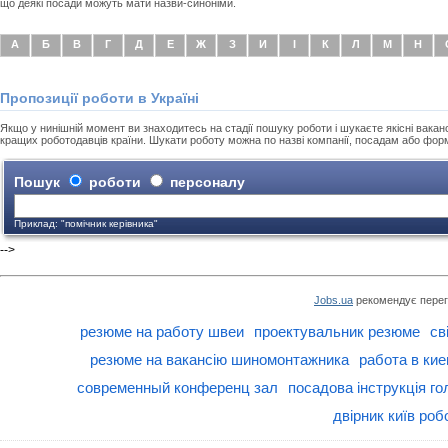
що деякі посади можуть мати назви-синоніми.
А
Б
В
Г
Д
Е
Ж
З
И
І
К
Л
М
Н
Пропозиції роботи в Україні
Якщо у нинішній момент ви знаходитесь на стадії пошуку роботи і шукаєте якісні вакансі
кращих роботодавців країни. Шукати роботу можна по назві компанії, посадам або фор
Пошук
роботи
персоналу
Приклад: "помічник керівника"
-->
Jobs.ua
рекомендує перег
резюме на работу швеи
проектувальник резюме
св
резюме на вакансію шиномонтажника
работа в ки
современный конференц зал
посадова інструкція го
двірник київ роб