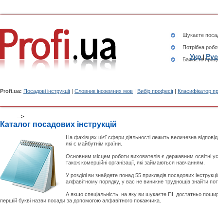
Шукаєте
посад
Потрібна робо
Укр
Рус
|
Бажаєте працю
Profi.ua:
Посадові інструкції
|
Словник іноземних мов
|
Вибір професії
|
Класифікатор п
-->
Каталог посадових інструкцій
На фахівцях цієї сфери діяльності лежить величезна відповідал
які є майбутнім країни.
Основним місцем роботи вихователів є державним освітні уста
також комерційні організації, які займаються навчанням.
У розділі ви знайдете понад 55 прикладів посадових інструкці
алфавітному порядку, у вас не виникне труднощів знайти пот
А якщо спеціальність, на яку ви шукаєте ПІ, достатньо пошире
першій букві назви посади за допомогою алфавітного покажчика.