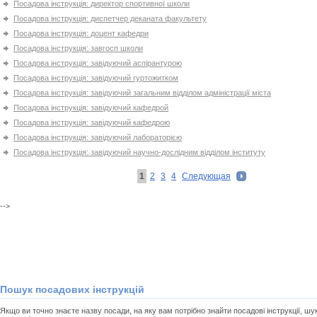
Посадова інструкція: директор спортивної школи
Посадова інструкція: диспетчер деканата факультету
Посадова інструкція: доцент кафедри
Посадова інструкція: завгосп школи
Посадова інструкція: завідуючий аспірантурою
Посадова інструкція: завідуючий гуртожитком
Посадова інструкція: завідуючий загальним відділом адміністрації міста
Посадова інструкція: завідуючий кафедрой
Посадова інструкція: завідуючий кафедрою
Посадова інструкція: завідуючий лабораторією
Посадова інструкція: завідуючий научно-дослідним відділом інституту
1
2
3
4
Следующая
-->
Пошук посадових інструкцій
Якщо ви точно знаєте назву посади, на яку вам потрібно знайти посадові інструкції, ш