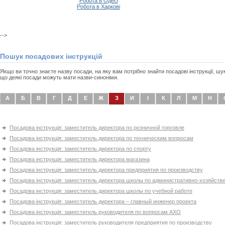
Робота в Одесі
Робота в Харкові
-->
Пошук посадових інструкцій
Якщо ви точно знаєте назву посади, на яку вам потрібно знайти посадові інструкції, ш
що деякі посади можуть мати назви-синоніми.
А
Б
В
Г
Д
Е
Ж
З
И
І
К
Л
М
Н
Посадова інструкція: заместитель директора по розничной торговле
Посадова інструкція: заместитель директора по техническим вопросам
Посадова інструкція: заместитель директора по спорту
Посадова інструкція: заместитель директора магазина
Посадова інструкція: заместитель директора предприятия по производству
Посадова інструкція: заместитель директора школы по административно-хозяйств
Посадова інструкція: заместитель директора школы по учебной работе
Посадова інструкція: заместитель директора – главный инженер проекта
Посадова інструкція: заместитель руководителя по вопросам АХО
Посадова інструкція: заместитель руководителя предприятия по производству