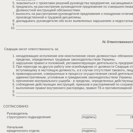
знакомиться с проектами решений руководства предприятия, касающимися
предлагать на рассмотрение руководителя предложения по совершенствов
Должностной инструкцией обязанностями.
выносить на рассмотрения руководителя предложения о поощрении отличи
производственной и трудовой дисциплины.
докладывать руководителю обо всех выявленных нарушениях и недостатках
_________________________________________________________________.
_________________________________________________________________.
IV. Ответственнос
Сварщик несет ответственность за:
ненадлежащее исполнение или неисполнение своих должностных обязаннос
пределах, определенных трудовым законодательством Украины.
нарушение правил и положений, регламентирующих деятельность предприя
При переходе на другую работу или освобождении от должности Сварщик о
вступающему в настоящую должность, а в случае отсутствия такового, ли
правонарушения, совершенные в процессе осуществления своей деятельно
административным, уголовным и гражданским законодательством Украины.
причинение материального ущерба - в пределах, определенных действующ
соблюдение действующих инструкций, приказов и распоряжений по сохран
выполнение правил внутреннего распорядка, правил ТБ и противопожарной 
_________________________________________________________________.
_________________________________________________________________.
СОГЛАСОВАНО:
Руководитель
________
_________
структурного подразделения:
(подпись)
(
Начальник
________
_________
юридического отдела:
(подпись)
(