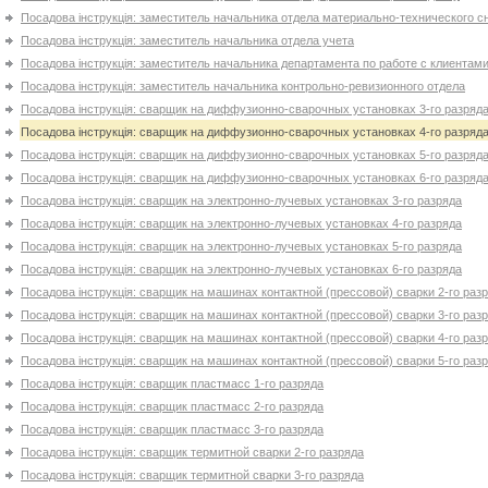
Посадова інструкція: заместитель начальника отдела материально-технического 
Посадова інструкція: заместитель начальника отдела учета
Посадова інструкція: заместитель начальника департамента по работе с клиентам
Посадова інструкція: заместитель начальника контрольно-ревизионного отдела
Посадова інструкція: сварщик на диффузионно-сварочных установках 3-го разряд
Посадова інструкція: сварщик на диффузионно-сварочных установках 4-го разряд
Посадова інструкція: сварщик на диффузионно-сварочных установках 5-го разряд
Посадова інструкція: сварщик на диффузионно-сварочных установках 6-го разряд
Посадова інструкція: сварщик на электронно-лучевых установках 3-го разряда
Посадова інструкція: сварщик на электронно-лучевых установках 4-го разряда
Посадова інструкція: сварщик на электронно-лучевых установках 5-го разряда
Посадова інструкція: сварщик на электронно-лучевых установках 6-го разряда
Посадова інструкція: сварщик на машинах контактной (прессовой) сварки 2-го раз
Посадова інструкція: сварщик на машинах контактной (прессовой) сварки 3-го раз
Посадова інструкція: сварщик на машинах контактной (прессовой) сварки 4-го раз
Посадова інструкція: сварщик на машинах контактной (прессовой) сварки 5-го раз
Посадова інструкція: сварщик пластмасс 1-го разряда
Посадова інструкція: сварщик пластмасс 2-го разряда
Посадова інструкція: сварщик пластмасс 3-го разряда
Посадова інструкція: сварщик термитной сварки 2-го разряда
Посадова інструкція: сварщик термитной сварки 3-го разряда