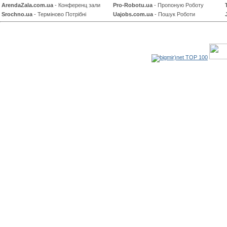
ArendaZala.com.ua
- Конференц зали
Pro-Robotu.ua
- Пропоную Роботу
Srochno.ua
- Терміново Потрібні
Uajobs.com.ua
- Пошук Роботи