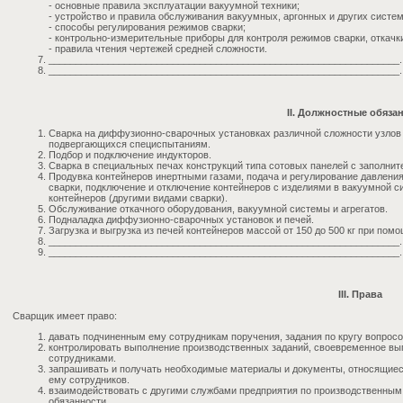
- основные правила эксплуатации вакуумной техники;
- устройство и правила обслуживания вакуумных, аргонных и других систе
- способы регулирования режимов сварки;
- контрольно-измерительные приборы для контроля режимов сварки, откачки
- правила чтения чертежей средней сложности.
_________________________________________________________________.
_________________________________________________________________.
II. Должностные обяза
Сварка на диффузионно-сварочных установках различной сложности узлов и
подвергающихся специспытаниям.
Подбор и подключение индукторов.
Сварка в специальных печах конструкций типа сотовых панелей с заполните
Продувка контейнеров инертными газами, подача и регулирование давлени
сварки, подключение и отключение контейнеров с изделиями в вакуумной си
контейнеров (другими видами сварки).
Обслуживание откачного оборудования, вакуумной системы и агрегатов.
Подналадка диффузионно-сварочных установок и печей.
Загрузка и выгрузка из печей контейнеров массой от 150 до 500 кг при по
_________________________________________________________________.
_________________________________________________________________.
III. Права
Сварщик имеет право:
давать подчиненным ему сотрудникам поручения, задания по кругу вопросо
контролировать выполнение производственных заданий, своевременное в
сотрудниками.
запрашивать и получать необходимые материалы и документы, относящиес
ему сотрудников.
взаимодействовать с другими службами предприятия по производственным
обязанности.