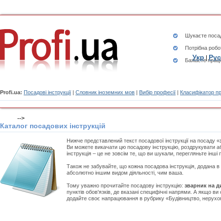
Шукаєте
посад
Потрібна робо
Укр
Рус
|
Бажаєте працю
Profi.ua:
Посадові інструкції
|
Словник іноземних мов
|
Вибір професії
|
Класифікатор п
-->
Каталог посадових інструкцій
Нижче представлений текст посадової інструкції на посаду «
Ви можете викачати цю посадову інструкцію, роздрукувати 
інструкція – це не зовсім те, що ви шукали, перегляньте інші
Також не забувайте, що кожна посадова інструкція, додана в
абсолютно іншим видом діяльності, чим ваша.
Тому уважно прочитайте посадову інструкцію:
зварник на д
пунктів обов'язків, де вказані специфічні напрями. А якщо ви 
додайте своє напрацювання в рубрику «Будівництво, нерухом