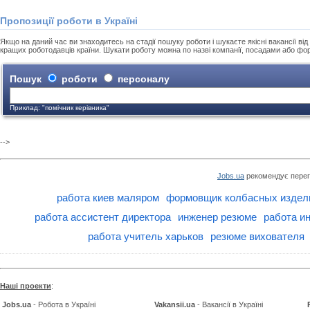
Пропозиції роботи в Україні
Якщо на даний час ви знаходитесь на стадії пошуку роботи і шукаєте якісні вакансії від 
кращих роботодавців країни. Шукати роботу можна по назві компанії, посадами або фо
Пошук
роботи
персоналу
Приклад: "помічник керівника"
-->
Jobs.ua
рекомендує перег
работа киев маляром
формовщик колбасных издел
работа ассистент директора
инженер резюме
работа ин
работа учитель харьков
резюме вихователя
Наші проекти
:
Jobs.ua
- Робота в Україні
Vakansii.ua
- Вакансії в Україні