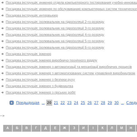
Посадова інструкція: инженер отдела компьютерного тестирования учебно-иннова
Посадова інструкція: инженер по обслуживанию компьютерных систем техническог
Посадова інструкція: интервьюер
Посадова інструкція: ізолювальник на гідроізоляції 2-го розряду
Посадова інструкція: ізолювальник на гідроізоляції 3-го розряду
Посадова інструкція: ізолювальник на гідроізоляції 4-го розряду
Посадова інструкція: ізолювальник на гідроізоляції 5-го розряду
Посадова інструкція: ізолювальник на гідроізоляції 6-го розряду
Посадова інструкція: інженер
Посадова інструкція: інженер виробничо-технічного відділу
Посадова інструкція: інженер з автоматизації та механізації виробничих процесів
Посадова інструкція: інженер з автоматизованих систем управління виробництвом
Посадова інструкція: інженер з безпеки руху
Посадова інструкція: інженер з будівництва
Посадова інструкція: інженер з гірських робіт
Предыдущая
...
20
21
22
23
24
25
26
27
28
29
30
...
След
-->
А
Б
В
Г
Д
Е
Ж
З
И
І
К
Л
М
Н