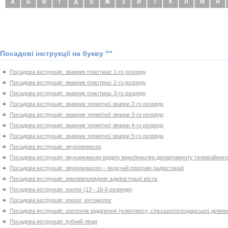
А
Б
В
Г
Д
Е
Ж
З
И
І
К
Л
М
Н
Посадові інструкції на букву ""
Посадова інструкція: зварник пластмас 1-го розряду
Посадова інструкція: зварник пластмас 2-го розряду
Посадова інструкція: зварник пластмас 3-го разряду
Посадова інструкція: зварник термітної зварки 2-го розряду
Посадова інструкція: зварник термітної зварки 3-го розряду
Посадова інструкція: зварник термітної зварки 4-го розряду
Посадова інструкція: зварник термітної зварки 5-го розряду
Посадова інструкція: звукорежисер
Посадова інструкція: звукорежисер відділу виробництва департаменту телевізійног
Посадова інструкція: звукорежисер – ведучий програм радіостанції
Посадова інструкція: землевпорядник адміністрації міста
Посадова інструкція: зоолог (13 - 16-й розряди)
Посадова інструкція: зоолог, ентомолог
Посадова інструкція: зоотехнік відділення (комплексу, сільськогосподарської ділян
Посадова інструкція: зубний лікар