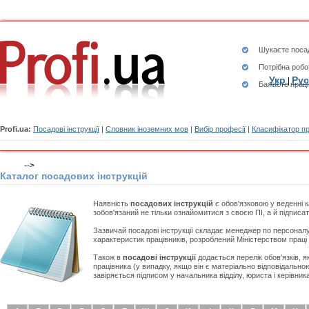
Шукаєте
посад
Потрібна робо
Укр
Рус
|
Бажаєте працю
Profi.ua:
Посадові інструкції
|
Словник іноземних мов
|
Вибір професії
|
Класифікатор п
-->
Каталог посадових інструкцій
Наявність
посадових інструкцій
є обов'язковою у веденні к
зобов'язаний не тільки ознайомитися з своєю ПІ, а й підписат
Зазвичай посадові інструкції складає менеджер по персоналу
характеристик працівників, розроблений Міністерством праці і
Також в
посадові інструкції
додається перелік обов'язків, я
працівника (у випадку, якщо він є матеріально відповідально
завіряється підписом у начальника відділу, юриста і керівник