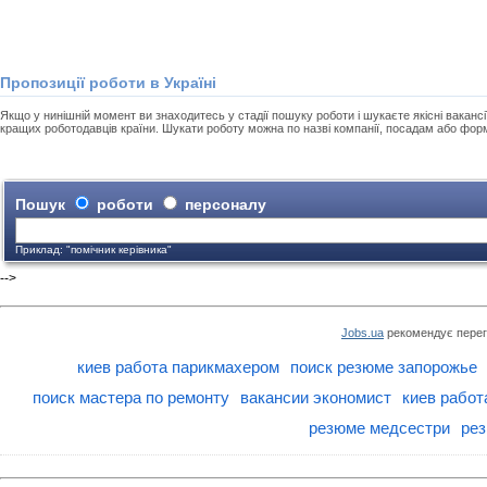
Пропозиції роботи в Україні
Якщо у нинішній момент ви знаходитесь у стадії пошуку роботи і шукаєте якісні вакансії
кращих роботодавців країни. Шукати роботу можна по назві компанії, посадам або фор
Пошук
роботи
персоналу
Приклад: "помічник керівника"
-->
Jobs.ua
рекомендує перег
киев работа парикмахером
поиск резюме запорожье
поиск мастера по ремонту
вакансии экономист
киев работ
резюме медсестри
рез