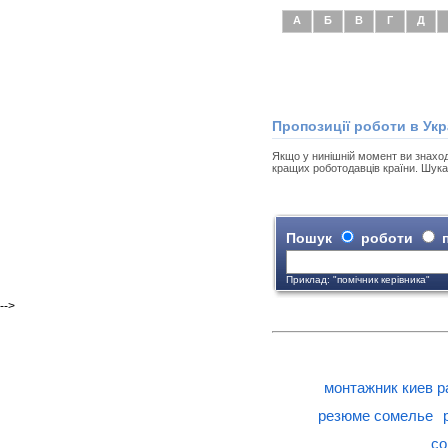
А
Б
В
Г
Д
Пропозиції роботи в Укр
Якщо у нинішній момент ви знаходит
кращих роботодавців країни. Шука
Пошук
роботи
п
Приклад: "помічник керівника"
-->
монтажник киев р
резюме сомелье
со