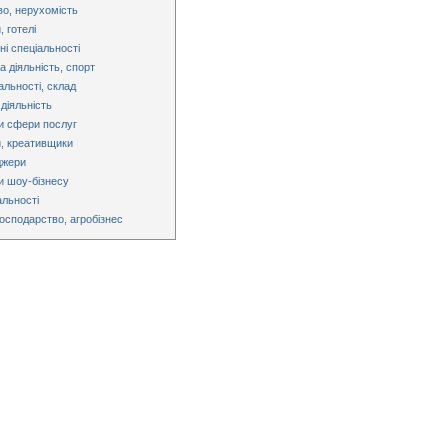
во, нерухомість
 готелі
ні спеціальності
 діяльність, спорт
альності, склад
діяльність
и сфери послуг
, креативщики
джери
и шоу-бізнесу
альності
господарство, агробізнес