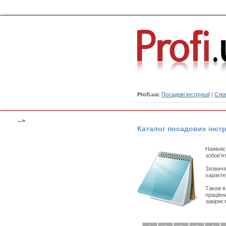
Profi.ua:
Посадові інструкції
|
Слов
-->
Каталог посадових інстр
Наявні
зобов'я
Зазвича
характе
Також 
працівн
завіряє