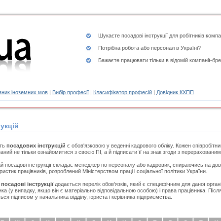
Шукаєте
посадові інструкції
для робітників компа
Потрібна робота або персонал в Україні?
Бажаєте працювати тільки в відомій компанії-бре
ник іноземних мов
|
Вибір професії
|
Класифікатор професій
|
Довідник КХПП
укцій
сть
посадових інструкцій
є обов'язковою у веденні кадрового обліку. Кожен співробітн
заний не тільки ознайомитися з своєю ПІ, а й підписати її на знак згоди з перераховани
й посадові інструкції складає менеджер по персоналу або кадровик, спираючись на дові
ристик працівників, розроблений Міністерством праці і соціальної політики України.
в
посадові інструкції
додається перелік обов'язків, який є специфічним для даної органі
ика (у випадку, якщо він є матеріально відповідальною особою) і права працівника. Післ
ться підписом у начальника відділу, юриста і керівника підприємства.