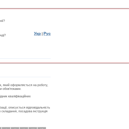
нії?
Укр
Рус
|
нді?
ик, який оформляється на роботу,
ми обов'язками.
дник кваліфікаційних
зації, описується відповідальність
я складання, посадова інструкція