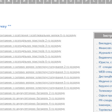
Е
Ж
З
И
І
К
Л
М
Н
О
П
Р
С
Т
У
укву ""
Інст
онтажник з освітлення і освітлювальних мереж 6-го розряду
онтажник з розподільних пристроїв 2-го розряду
Викладачі,
онтажник з розподільних пристроїв 3-го розряду
Фінансові 
онтажник з розподільних пристроїв 4-го розряду
Журналіст
онтажник з розподільних пристроїв 5-го розряду
Видавнича
онтажник з розподільних пристроїв 6-го розряду
Юристи, с
монтажник з силових мереж і електроустаткування 2-го розряду
IT -спеціа
WEB-спеці
монтажник з силових мереж і електроустаткування 3-го розряду
Дистанційн
монтажник з силових мереж і електроустаткування 4-го розряду
Медичні с
монтажник з силових мереж і електроустаткування 5-го розряду
Керуючі с
монтажник з силових мереж і електроустаткування 6-го розряду
Телекомуні
монтажник по акумуляторних батареях 2-го розряду
Офісні пр
монтажник по акумуляторних батареях 3-го розряду
PR-спеціа
монтажник по акумуляторних батареях 4-го розряду
Інженери, 
монтажник по акумуляторних батареях 5-го розряду
Торгівельн