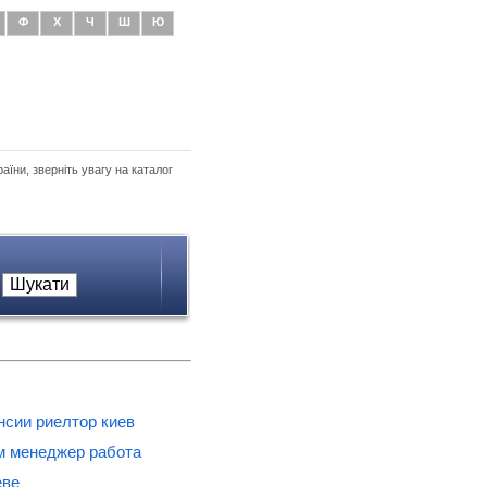
Ф
Х
Ч
Ш
Ю
аїни, зверніть увагу на каталог
нсии риелтор киев
м менеджер работа
еве