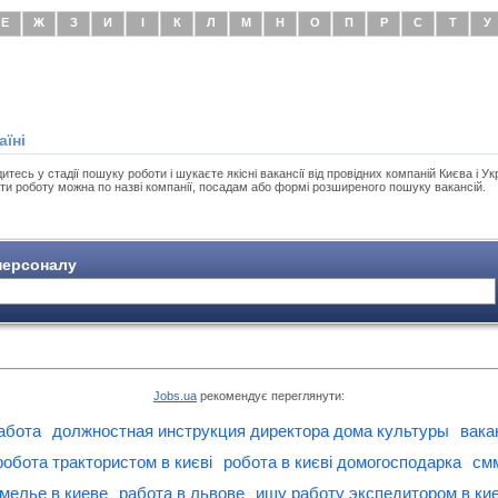
Е
Ж
З
И
І
К
Л
М
Н
О
П
Р
С
Т
У
аїні
есь у стадії пошуку роботи і шукаєте якісні вакансії від провідних компаній Києва і Укр
ти роботу можна по назві компанії, посадам або формі розширеного пошуку вакансій.
ерсоналу
Jobs.ua
рекомендує переглянути:
абота
должностная инструкция директора дома культуры
вака
робота трактористом в києві
робота в києві домогосподарка
см
мелье в киеве
работа в львове
ищу работу экспедитором в ки