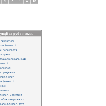
Ф
Х
Ч
Ш
Ю
рукції за рубриками:
 вихователі
спеціальності
и, перекладачі
 справа
трахові спеціальності
льності
альності
і працівники
пеціальності
пеціальності
кації
ацівники
льності, маркетинг
робочі спеціальності
і спецальності, збут