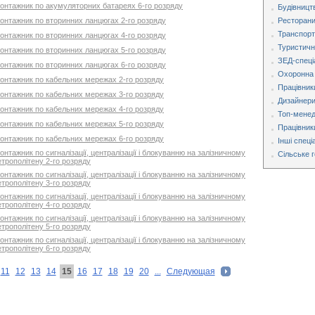
монтажник по акумуляторних батареях 6-го розряду
Будівницт
монтажник по вторинних ланцюгах 2-го розряду
Ресторани,
Транспорт
монтажник по вторинних ланцюгах 4-го розряду
Туристична
монтажник по вторинних ланцюгах 5-го розряду
ЗЕД-спеці
монтажник по вторинних ланцюгах 6-го розряду
Охоронна 
монтажник по кабельних мережах 2-го розряду
Працівник
монтажник по кабельних мережах 3-го розряду
Дизайнери
монтажник по кабельних мережах 4-го розряду
Топ-мене
монтажник по кабельних мережах 5-го розряду
Працівник
монтажник по кабельних мережах 6-го розряду
Інші спеці
нтажник по сигналізації, централізації і блокуванню на залізничному
Сільське 
етрополітену 2-го розряду
нтажник по сигналізації, централізації і блокуванню на залізничному
етрополітену 3-го розряду
нтажник по сигналізації, централізації і блокуванню на залізничному
етрополітену 4-го розряду
нтажник по сигналізації, централізації і блокуванню на залізничному
етрополітену 5-го розряду
нтажник по сигналізації, централізації і блокуванню на залізничному
етрополітену 6-го розряду
11
12
13
14
15
16
17
18
19
20
...
Следующая