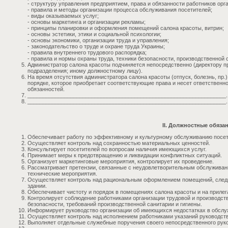
- структуру управления предприятием, права и обязанности работников орг
- правила и методы организации процесса обслуживания посетителей;
- виды оказываемых услуг;
- основы маркетинга и организации рекламы;
- принципы планировки и оформления помещений салона красоты, витрин;
- основы эстетики, этики и социальной психологии;
- основы экономики, организации труда и управления;
- законодательство о труде и охране труда Украины;
- правила внутреннего трудового распорядка;
- правила и нормы охраны труда, техники безопасности, производственной
Администратор салона красоты подчиняется непосредственно (директору п
подразделения; иному должностному лицу).
На время отсутствия администратора салона красоты (отпуск, болезнь, пр.
порядке, которое приобретает соответствующие права и несет ответственн
обязанностей.
_________________________________________________________________.
_________________________________________________________________.
II. Должностные обяза
Обеспечивает работу по эффективному и культурному обслуживанию посет
Осуществляет контроль над сохранностью материальных ценностей.
Консультирует посетителей по вопросам наличия имеющихся услуг.
Принимает меры к предотвращению и ликвидации конфликтных ситуаций.
Организует маркетинговые мероприятия, контролирует их проведение.
Рассматривает претензии, связанные с неудовлетворительным обслуживани
технические мероприятия.
Осуществляет контроль над рациональным оформлением помещений, следи
здании.
Обеспечивает чистоту и порядок в помещениях салона красоты и на прилег
Контролирует соблюдение работниками организации трудовой и производств
безопасности, требований производственной санитарии и гигиены.
Информирует руководство организации об имеющихся недостатках в обслуж
Осуществляет контроль над исполнением работниками указаний руководств
Выполняет отдельные служебные поручения своего непосредственного рук