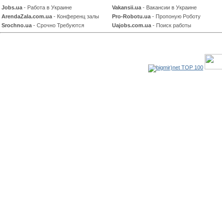
Jobs.ua
- Работа в Украине
Vakansii.ua
- Вакансии в Украине
ArendaZala.com.ua
- Конференц залы
Pro-Robotu.ua
- Пропоную Роботу
Srochno.ua
- Срочно Требуются
Uajobs.com.ua
- Поиск работы