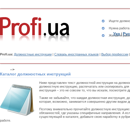
Ищете
должно
Нужна работа
Укр
Рус
|
Желаете рабо
Profi.ua:
Должностные инструкции
|
Словарь иностранных языков
|
Выбор профессии
-->
Каталог должностных инструкций
Ниже представлен текст должностной инструкции на должно
должностную инструкцию, распечатать или скопировать для
инструкция – это не совсем то, что вы искали, посмотрите
Также не забывайте, что каждая должностная инструкция, д
которая, возможно, занимается совершенно другим видом д
Поэтому внимательно прочитайте должностную инструкцию
обязанностей, где указаны специфичные направления. А есл
существующей в каталоге, добавьте свою наработку в рубр
работе.