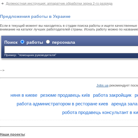
Должностная инструкция: аппаратчик обработки зерна 2-го разряда
Предложения работы в Украине
Если в текущий момент вы находитесь в стадии поиска работы и ищете качественные 
внимание на каталог лучших работодателей страны. Искать работу можно по названи
Поиск
работы
персонала
Пример: "помощник руководителя"
-->
Jobs.ua
рекомендует посм
няня в киеве
резюме продавець київ
работа закройщик
р
работа администратором в ресторане киев
аренда зала
робота продавець консультант в ки
Наши проекты
: