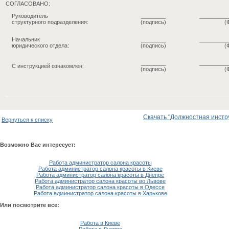
СОГЛАСОВАНО:
Руководитель
________
_________
структурного подразделения:
(подпись)
(
Начальник
________
_________
юридического отдела:
(подпись)
(
________
_________
С инструкцией ознакомлен:
(подпись)
(
Скачать "Должностная инстру
Вернуться к списку
Возможно Вас интересует:
Работа администратор салона красоты
Работа администратор салона красоты в Киеве
Работа администратор салона красоты в Днепре
Работа администратор салона красоты во Львове
Работа администратор салона красоты в Одессе
Работа администратор салона красоты в Харькове
Или посмотрите все:
Работа в Киеве