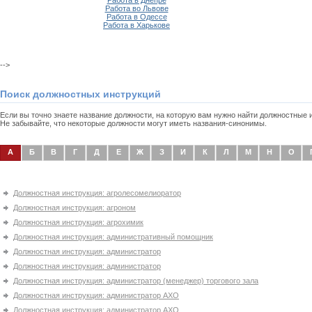
Работа в Днепре
Работа во Львове
Работа в Одессе
Работа в Харькове
-->
Поиск должностных инструкций
Если вы точно знаете название должности, на которую вам нужно найти должностные
Не забывайте, что некоторые должности могут иметь названия-синонимы.
А
Б
В
Г
Д
Е
Ж
З
И
К
Л
М
Н
О
Должностная инструкция: агролесомелиоратор
Должностная инструкция: агроном
Должностная инструкция: агрохимик
Должностная инструкция: административный помощник
Должностная инструкция: администратор
Должностная инструкция: администратор
Должностная инструкция: администратор (менеджер) торгового зала
Должностная инструкция: администратор АХО
Должностная инструкция: администратор АХО