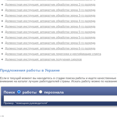
Должностная инструкция: аппаратчик обработки зерна 2-го разряда
Должностная инструкция: аппаратчик обработки зерна 3-го разряда
Должностная инструкция: аппаратчик обработки зерна 3-го разряда
Должностная инструкция: аппаратчик обработки зерна 4-го разряда
Должностная инструкция: аппаратчик обработки зерна 4-го разряда
Должностная инструкция: аппаратчик обработки зерна 5-го разряда
Должностная инструкция: аппаратчик обработки зерна 5-го разряда
Должностная инструкция: аппаратчик обработки зерна 6-го разряда
Должностная инструкция: аппаратчик обработки зерна 6-го разряда
Должностная инструкция: аппаратчик перегонки и ректификации спирта
Должностная инструкция: аппаратчик получения сиропов
Предложения работы в Украине
Если в текущий момент вы находитесь в стадии поиска работы и ищете качественные 
внимание на каталог лучших работодателей страны. Искать работу можно по названи
Поиск
работы
персонала
Пример: "помощник руководителя"
-->