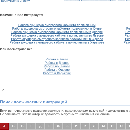
Вернуться к списку
Возможно Вас интересует:
Работа акушерка смотрового кабинета поликлиники
Работа акушерка смотрового кабинета поликлиники в Киеве
Ре
Работа акушерка смотрового кабинета поликлиники в Днепре
Ре
Работа акушерка смотрового кабинета поликлиники во Львове
Рез
Работа акушерка смотрового кабинета поликлиники в Одессе
Рез
Работа акушерка смотрового кабинета поликлиники в Харькове
Рез
Или посмотрите все:
Работа в Киеве
Работа в Днепре
Работа во Львове
Работа в Одессе
Работа в Харькове
-->
Поиск должностных инструкций
Если вы точно знаете название должности, на которую вам нужно найти должностные
Не забывайте, что некоторые должности могут иметь названия-синонимы.
А
Б
В
Г
Д
Е
Ж
З
И
К
Л
М
Н
О