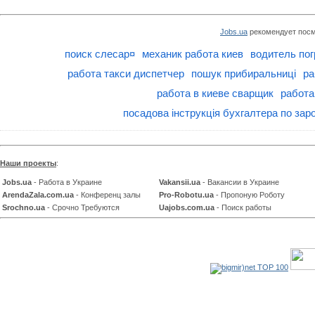
Jobs.ua
рекомендует посм
поиск слесар¤
механик работа киев
водитель пог
работа такси диспетчер
пошук прибиральниці
ра
работа в киеве сварщик
работа
посадова інструкція бухгалтера по зароб
Наши проекты
:
Jobs.ua
- Работа в Украине
Vakansii.ua
- Вакансии в Украине
ArendaZala.com.ua
- Конференц залы
Pro-Robotu.ua
- Пропоную Роботу
Srochno.ua
- Срочно Требуются
Uajobs.com.ua
- Поиск работы