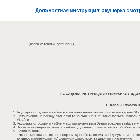
Должностная инструкция: акушерка смот
(назва установи, організації)
ПОСАДОВА ІНСТРУКЦІЯ АКУШЕРКИ ОГЛЯДОВ
I. Загальні положе
Акушерка оглядового кабінету поліклініки належить до професійної групи "Фах
Призначення на посаду акушерки та звільнення з неї здійснюється наказом 
України.
Акушерка оглядового кабінету підпорядковується безпосередньо завідувачу в
Вказівки акушерки оглядового кабінету у межах її компетенції є обов'язк
Повинна знати:
- чинне законодавство про охорону здоров'я та нормативні документи, що виз
акушерсько-гінекологічної допомоги дорослому та дитячому населенню;