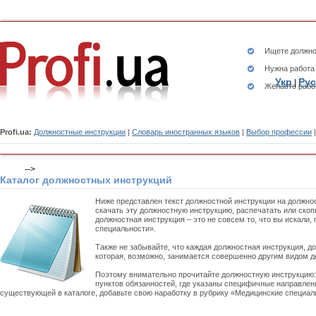
Ищете
должно
Нужна работа
Укр
Рус
|
Желаете рабо
Profi.ua:
Должностные инструкции
|
Словарь иностранных языков
|
Выбор профессии
-->
Каталог должностных инструкций
Ниже представлен текст должностной инструкции на должно
скачать эту должностную инструкцию, распечатать или ско
должностная инструкция – это не совсем то, что вы искали
специальности».
Также не забывайте, что каждая должностная инструкция, д
которая, возможно, занимается совершенно другим видом д
Поэтому внимательно прочитайте должностную инструкцию
пунктов обязанностей, где указаны специфичные направлени
существующей в каталоге, добавьте свою наработку в рубрику «Медицинские специаль