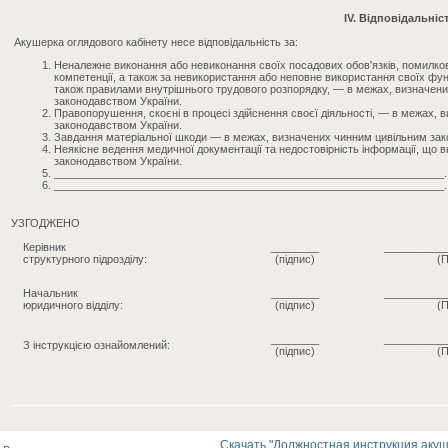
IV. Відповідальніс
Акушерка оглядового кабінету несе відповідальність за:
Неналежне виконання або невиконання своїх посадових обов'язків, помилкові 
компетенції, а також за невикористання або неповне використання своїх фун
також правилами внутрішнього трудового розпорядку, — в межах, визначен
законодавством України.
Правопорушення, скоєні в процесі здійснення своєї діяльності, — в межах,
законодавством України.
Завдання матеріальної шкоди — в межах, визначених чинним цивільним зак
Неякісне ведення медичної документації та недостовірність інформації, що 
законодавством України.
_________________________________________________________________.
_________________________________________________________________.
УЗГОДЖЕНО
Керівник
________
__________
структурного підрозділу:
(підпис)
(П
Начальник
________
__________
юридичного відділу:
(підпис)
(П
________
__________
З інструкцією ознайомлений:
(підпис)
(П
Скачать "Должностная инструкция акуше