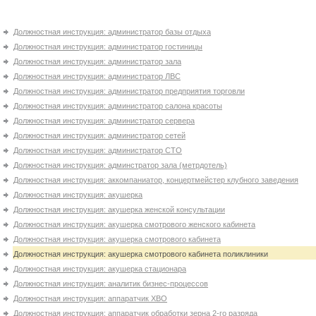
Должностная инструкция: администратор базы отдыха
Должностная инструкция: администратор гостиницы
Должностная инструкция: администратор зала
Должностная инструкция: администратор ЛВС
Должностная инструкция: администратор предприятия торговли
Должностная инструкция: администратор салона красоты
Должностная инструкция: администратор сервера
Должностная инструкция: администратор сетей
Должностная инструкция: администратор СТО
Должностная инструкция: админстратор зала (метрдотель)
Должностная инструкция: аккомпаниатор, концертмейстер клубного заведения
Должностная инструкция: акушерка
Должностная инструкция: акушерка женской консультации
Должностная инструкция: акушерка смотрового женского кабинета
Должностная инструкция: акушерка смотрового кабинета
Должностная инструкция: акушерка смотрового кабинета поликлиники
Должностная инструкция: акушерка стационара
Должностная инструкция: аналитик бизнес-процессов
Должностная инструкция: аппаратчик XBО
Должностная инструкция: аппаратчик обработки зерна 2-го разряда