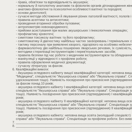
- права, обов'язки та відповідальність акушерки;
- нормальну й патологічну анатомію та фізіологію органів дітонародження жін
- анатомо-фізіологічні та психологічні особливості вагітної та породіллі;
- основи деонтології;
- сучасні методи обстеження й лікування різних патологій вагітності, пологів і
- правила асептики та антисептики;
- проведення вторинної обробки пуповини;
- антропометрію новонародженого;
- прийоми асистування при малих акушерських і гінекологічних операціях;
- профілактику кровотечі;
- симптоми токсикозу вагітних та його профілактику;
- симптоматику й діагностику найбільш частих захворювань і термінальних с
- тактику персоналу при виявленні хворого, підозрілого на особливо небезпечн
- фармакологічну дію найбільш поширених лікарських речовин, їх сумісність
- методики стерилізації інструментарію і перев'язувальних засобів;
- правила безпеки під час роботи з медичним інструментарієм та обладнанн
- маніпуляції у відповідності з профілем роботи;
- правила оформлення медичної документації;
- сучасну літературу за фахом.
Кваліфікаційні вимоги:
- Акушерка оглядового кабінету вищої кваліфікаційної категорії: неповна ви
"Медицина", спеціальністю "Акушерська справа" або "Лікувальна справа". Спе
удосконалення тощо). Наявність посвідчення про присвоєння (підтвердження) в
за фахом понад 10 років;
- акушерка оглядового кабінету І кваліфікаційної категорії: неповна вища ос
спеціальністю "Акушерська справа" або "Лікувальна справа". Спеціалізація 
тощо). Наявність посвідчення про присвоєння (підтвердження) І кваліфікаційн
років;
- акушерка оглядового кабінету ІІ кваліфікаційної категорії: неповна вища ос
спеціальністю "Акушерська справа" або "Лікувальна справа". Спеціалізація 
тощо). Наявність посвідчення про присвоєння (підтвердження) ІІ кваліфікаційн
років;
- акушерка оглядового кабінету: неповна вища освіта (молодший спеціаліст)
справа" або "Лікувальна справа". Спеціалізація за профілем роботи. Без вим
_________________________________________________________________.
_________________________________________________________________.