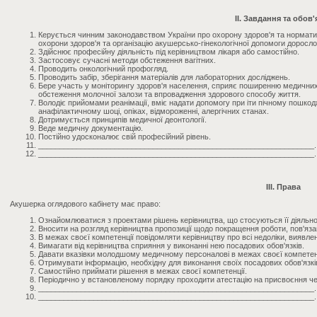
II. Завдання та обов'
Керується чинним законодавством України про охорону здоров'я та нормати
охорони здоров'я та організацію акушерсько-гінекологічної допомоги дорос
Здійснює професійну діяльність під керівництвом лікаря або самостійно.
Застосовує сучасні методи обстеження вагітних.
Проводить онкологічний профогляд.
Проводить забір, зберігання матеріалів для лабораторних досліджень.
Бере участь у моніторингу здоров'я населення, сприяє поширенню медичних зн
обстеження молочної залози та впровадження здорового способу життя.
Володіє прийомами реанімації, вміє надати допомогу при іти пічному пошкоджен
анафілактичному шоці, опіках, відмороженні, алергічних станах.
Дотримується принципів медичної деонтології.
Веде медичну документацію.
Постійно удосконалює свій професійний рівень.
_________________________________________________________________.
_________________________________________________________________.
III. Права
Акушерка оглядового кабінету має право:
Ознайомлюватися з проектами рішень керівництва, що стосуються її діяльно
Вносити на розгляд керівництва пропозиції щодо покращення роботи, пов'язан
В межах своєї компетенції повідомляти керівництву про всі недоліки, виявлені
Вимагати від керівництва сприяння у виконанні нею посадових обов'язків.
Давати вказівки молодшому медичному персоналові в межах своєї компетенц
Отримувати інформацію, необхідну для виконання своїх посадових обов'язкі
Самостійно приймати рішення в межах своєї компетенції.
Періодично у встановленому порядку проходити атестацію на присвоєння черг
_________________________________________________________________.
_________________________________________________________________.