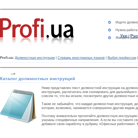
Ищете
должно
Нужна работа
Укр
Рус
|
Желаете рабо
Profi.ua:
Должностные инструкции
|
Словарь иностранных языков
|
Выбор профессии
-->
Каталог должностных инструкций
Ниже представлен текст должностной инструкции на должно
инструкцию, распечатать или скопировать для дальнейшего 
совсем то, что вы искали, посмотрите другие должностные
Также не забывайте, что каждая должностная инструкция, д
которая, возможно, занимается совершенно другим видом д
Поэтому внимательно прочитайте должностную инструкцию
указаны специфичные направления. А если вы составите св
добавьте свою наработку в рубрику «Офисные работники». 