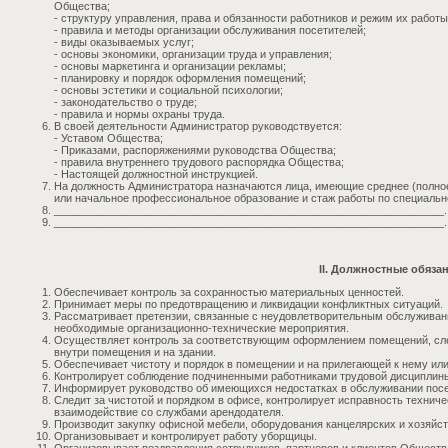
Общества;
- структуру управления, права и обязанности работников и режим их работы
- правила и методы организации обслуживания посетителей;
- виды оказываемых услуг;
- основы экономики, организации труда и управления;
- основы маркетинга и организации рекламы;
- планировку и порядок оформления помещений;
- основы эстетики и социальной психологии;
- законодательство о труде;
- правила и нормы охраны труда.
В своей деятельности Администратор руководствуется:
- Уставом Общества;
- Приказами, распоряжениями руководства Общества;
- правила внутреннего трудового распорядка Общества;
- Настоящей должностной инструкцией.
На должность Администратора назначаются лица, имеющие среднее (полное
или начальное профессиональное образование и стаж работы по специально
_________________________________________________________________.
_________________________________________________________________.
II. Должностные обяза
Обеспечивает контроль за сохранностью материальных ценностей.
Принимает меры по предотвращению и ликвидации конфликтных ситуаций.
Рассматривает претензии, связанные с неудовлетворительным обслужива
необходимые организационно-технические мероприятия.
Осуществляет контроль за соответствующим оформлением помещений, сле
внутри помещения и на здании.
Обеспечивает чистоту и порядок в помещении и на прилегающей к нему или
Контролирует соблюдение подчиненными работниками трудовой дисциплины
Информирует руководство об имеющихся недостатках в обслуживании посе
Следит за чистотой и порядком в офисе, контролирует исправность техниче
взаимодействие со службами арендодателя.
Производит закупку офисной мебели, оборудования канцелярских и хозяйс
Организовывает и контролирует работу уборщицы.