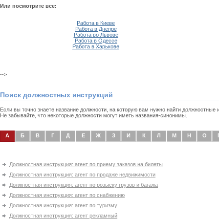
Или посмотрите все:
Работа в Киеве
Работа в Днепре
Работа во Львове
Работа в Одессе
Работа в Харькове
-->
Поиск должностных инструкций
Если вы точно знаете название должности, на которую вам нужно найти должностные
Не забывайте, что некоторые должности могут иметь названия-синонимы.
А
Б
В
Г
Д
Е
Ж
З
И
К
Л
М
Н
О
Должностная инструкция: агент по приему заказов на билеты
Должностная инструкция: агент по продаже недвижимости
Должностная инструкция: агент по розыску грузов и багажа
Должностная инструкция: агент по снабжению
Должностная инструкция: агент по туризму
Должностная инструкция: агент рекламный