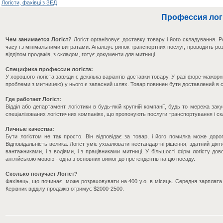
Логісти, фахівці з ЗЕД
Профессия лог
Чем занимается Логіст?
Логіст організовує доставку товару і його складування. Р
часу і з мінімальними витратами. Аналізує ринок транспортних послуг, проводить роз
відділом продажів, з складом, готує документи для митниці.
Специфика профессии логіста:
У хорошого логіста завжди є декілька варіантів доставки товару. У разі форс-мажорн
проблеми з митницею) у нього є запасний шлях. Товар повинен бути доставлений в с
Где работает Логіст:
Відділ або департамент логістики в будь-якій крупній компанії, будь то мережа з
спеціалізованих логістичних компаніях, що пропонують послуги транспортування і ск
Личные качества:
Бути логістом не так просто. Він відповідає за товар, і його помилка може доро
Відповідальність велика. Логіст уміє ухвалювати нестандартні рішення, здатний діят
вантажниками, і з водіями, і з працівниками митниці. У більшості фірм логісту до
англійською мовою - одна з основних вимог до претендентів на цю посаду.
Сколько получает Логіст?
Фахівець, що починає, може розраховувати на 400 у.о. в місяць. Середня зарплата л
Керівник відділу продажів отримує $2000-2500.