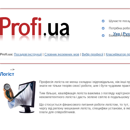
Шукаєте
посад
Потрібна робо
Укр
Рус
|
Бажаєте працю
Profi.ua:
Посадові інструкції
|
Словник іноземних мов
|
Вибір професії
|
Класифікатор п
-->
Логіст
Професія логіста не менш складна і відповідальна, ніж інші п
знати не тільки теорію своєї роботи, але і бути чудовим прак
Тим більше, кваліфікація логіста важлива з погляду кар'єрно
некомпетентного логіста і дасть зелене світло в подальшому 
Що стосується фінансового питання роботи логістом, то тут, 
чергу від регіону мешкання логіста, специфіки установи, в які
плати для співробітників.