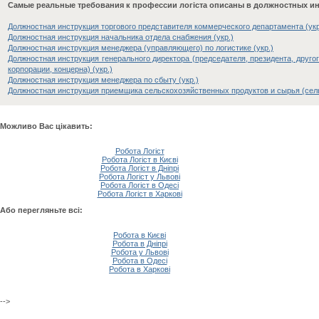
Самые реальные требования к профессии логіста описаны в должностных и
Должностная инструкция торгового представителя коммерческого департамента (укр
Должностная инструкция начальника отдела снабжения (укр.)
Должностная инструкция менеджера (управляющего) по логистике (укр.)
Должностная инструкция генерального директора (председателя, президента, друго
корпорации, концерна) (укр.)
Должностная инструкция менеджера по сбыту (укр.)
Должностная инструкция приемщика сельскохозяйственных продуктов и сырья (сельс
Можливо Вас цікавить:
Робота Логіст
Робота Логіст в Києві
Робота Логіст в Дніпрі
Робота Логіст у Львові
Робота Логіст в Одесі
Робота Логіст в Харкові
Або перегляньте всі:
Робота в Києві
Робота в Дніпрі
Робота у Львові
Робота в Одесі
Робота в Харкові
-->