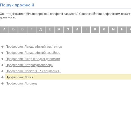
Пошук професій
Хочете дізнатися більше про інші професії каталога? Скористайтеся алфавітним покаж
діяльності:
А
Б
В
Г
Д
Е
Ж
З
И
І
К
Л
М
Н
Профессия: Ландшафтний архітектор
Профессия: Ландшафтний дизайнер
Профессия: Лікар швидкої допомоги
Профессия: Літературознавець
Профессия: Лобіст (GR-специалист)
Профессия: Логіст
Профессия: Логопед