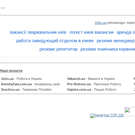
-->
Jobs.ua
рекомендує перег
вакансії зварювальник київ
логист киев вакансии
аренда з
работа заведующий отделом в киеве
резюме менеджер 
резюме репетитор
резюме помічника керівни
Наші проекти
:
Jobs.ua
- Робота в Україні
Vakansii.ua
- Вакансії в Україні
ArendaZala.com.ua
- Конференц зали
Pro-Robotu.ua
- Пропоную Роботу
Srochno.ua
- Терміново Потрібні
Uajobs.com.ua
- Пошук Роботи