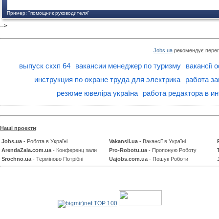
Пример: "помощник руководителя"
-->
Jobs.ua
рекомендує перег
выпуск скхп 64
вакансии менеджер по туризму
вакансії 
инструкция по охране труда для электрика
работа з
резюме ювеліра україна
работа редактора в и
Наші проекти
:
Jobs.ua
- Робота в Україні
Vakansii.ua
- Вакансії в Україні
ArendaZala.com.ua
- Конференц зали
Pro-Robotu.ua
- Пропоную Роботу
Srochno.ua
- Терміново Потрібні
Uajobs.com.ua
- Пошук Роботи