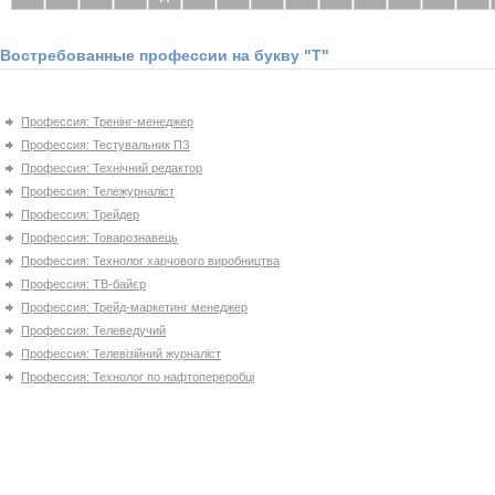
Востребованные профессии на букву "Т"
Профессия: Тренінг-менеджер
Профессия: Тестувальник ПЗ
Профессия: Технічний редактор
Профессия: Тележурналіст
Профессия: Трейдер
Профессия: Товарознавець
Профессия: Технолог харчового виробництва
Профессия: ТВ-байєр
Профессия: Трейд-маркетинг менеджер
Профессия: Телеведучий
Профессия: Телевізійний журналіст
Профессия: Технолог по нафтопереробці