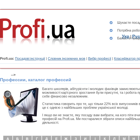
Шукаєте
посад
Потрібна робо
Укр
Рус
|
Бажаєте працю
Profi.ua:
Посадові інструкції
|
Словник іноземних мов
|
Вибір професії
|
Класифікатор п
-->
Профессии, каталог профессий
Багато школярів, абітурієнти і молодих фахівців замислюють
можливості кар'єрного зростання були присутні, та і робота 
себе фінансово незалежним.
Статистика говорить про те, що тільки 22% всіх випускників в
це є однією з найбільших проблем української молоді.
І якщо ви не знаєте, яку посаду вам вибрати, на кого піти в
професій на Profi.ua. Ми постаралися зібрати описи найбіль
діяльності.
А
Б
В
Г
Д
Е
Ж
З
И
І
К
Л
М
Н