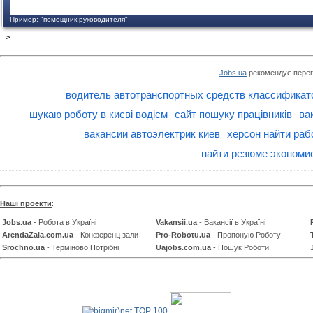
Пример: "помощник руководителя"
-->
Jobs.ua
рекомендує перег
водитель автотранспортных средств классификат
шукаю роботу в києві водієм
сайт пошуку працівників
ва
вакансии автоэлектрик киев
херсон найти раб
найти резюме экономи
Наші проекти
:
Jobs.ua
- Робота в Україні
Vakansii.ua
- Вакансії в Україні
ArendaZala.com.ua
- Конференц зали
Pro-Robotu.ua
- Пропоную Роботу
Srochno.ua
- Терміново Потрібні
Uajobs.com.ua
- Пошук Роботи