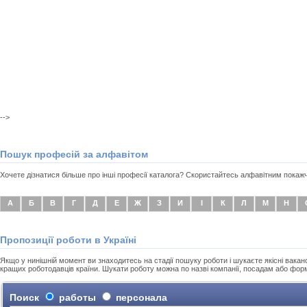
-->
Пошук професій за алфавітом
Хочете дізнатися більше про інші професії каталога? Скористайтесь алфавітним пока
А
Б
В
Г
Д
Е
Ж
З
И
І
К
Л
М
Н
Пропозиції роботи в Україні
Якщо у нинішній момент ви знаходитесь на стадії пошуку роботи і шукаєте якісні вакансі
кращих роботодавців країни. Шукати роботу можна по назві компанії, посадам або фор
Поиск
работы
персонала