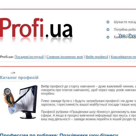
Шукаєте
посад
Потрібна робо
Укр
Рус
|
Бажаєте працю
Profi.ua:
Посадові інструкції
|
Словник іноземних мов
|
Вибір професії
|
Класифікатор п
-->
Каталог професій
Вибір професії до старту навчання – дуже важливий чинник, а
говорити про платне навчання), щоб через пару років навчан
потрібно.
Плюс завжди були є і будуть затребувані професії і не дуже з
зарплати, і престижність вашої майбутньої посади і ваше мо
Професії рубрики «Працівники шоу-бізнесу» допоможуть вам 
сфери. А якщо в процесі вивчення інформації про якусь з пр
ваш вид діяльності – завжди можна перейти в інший розділ п
Профессии по рубрике: Працівники шоу-бізнесу