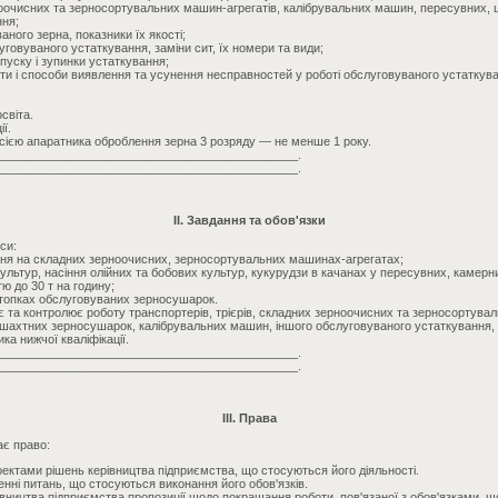
оочисних та зерносортувальних машин-агрегатів, калібрувальних машин, пересувних,
ння;
аного зерна, показники їх якості;
говуваного устаткування, заміни сит, їх номери та види;
 пуску і зупинки устаткування;
ти і способи виявлення та усунення несправностей у роботі обслуговуваного устаткув
світа.
ї.
сією апаратника оброблення зерна 3 розряду — не менше 1 року.
_____________________________________________.
_____________________________________________.
II. Завдання та обов'язки
си:
ння на складних зерноочисних, зерносортувальних машинах-агрегатах;
 культур, насіння олійних та бобових культур, кукурудзи в качанах у пересувних, каме
ю до 30 т на годину;
 топках обслуговуваних зерносушарок.
є та контролює роботу транспортерів, трієрів, складних зерноочисних та зерносортува
шахтних зерносушарок, калібрувальних машин, іншого обслуговуваного устаткування, б
а нижчої кваліфікації.
_____________________________________________.
_____________________________________________.
III. Права
ає право:
ктами рішень керівництва підприємства, що стосуються його діяльності.
енні питань, що стосуються виконання його обов'язків.
івництва підприємства пропозиції щодо покращання роботи, пов'язаної з обов'язками, що