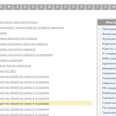
Е
Ж
З
И
К
Л
М
Н
О
П
Р
С
Т
У
Ф
Инст
инстратор зала (метрдотель)
омпаниатор, концертмейстер клубного заведения
Преподава
шерка
Финансов
шерка женской консультации
Журналис
шерка смотрового женского кабинета
Издательс
Юристы, 
шерка смотрового кабинета
IT-специа
шерка смотрового кабинета поликлиники
WEB-спец
шерка стационара
Удаленные
литик бизнес-процессов
Медицинс
аратчик XBО
Управленч
ратчик обработки зерна 2-го разряда
Телекомм
ратчик обработки зерна 2-го разряда
Офисные 
ратчик обработки зерна 3-го разряда
PR-специа
ратчик обработки зерна 3-го разряда
Инженеры,
Торговые 
ратчик обработки зерна 4-го разряда
Строитель
ратчик обработки зерна 4-го разряда
Рестораны
ратчик обработки зерна 5-го разряда
Транспорт
ратчик обработки зерна 5-го разряда