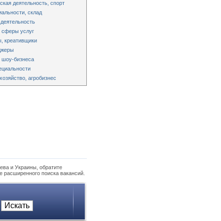
ская деятельность, спорт
альности, склад
 деятельность
 сферы услуг
, креативщики
джеры
 шоу-бизнеса
ециальности
хозяйство, агробизнес
ева и Украины, обратите
е расширенного поиска вакансий.