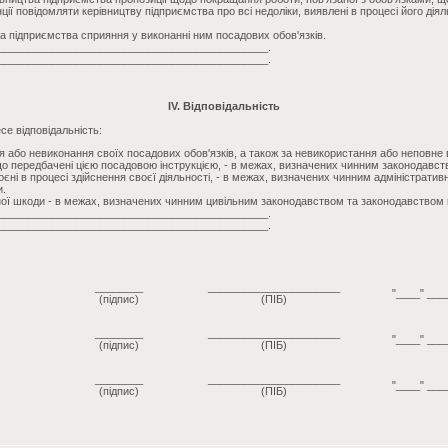
ії повідомляти керівництву підприємства про всі недоліки, виявлені в процесі його діяль
ва підприємства сприяння у виконанні ним посадових обов'язків.
_____________________________________________.
_____________________________________________.
IV. Відповідальність
е відповідальність:
 або невиконання своїх посадових обов'язків, а також за невикористання або неповне
о передбачені цією посадовою інструкцією, - в межах, визначених чинним законодавст
єні в процесі здійснення своєї діяльності, - в межах, визначених чинним адміністрати
и.
ої шкоди - в межах, визначених чинним цивільним законодавством та законодавством 
_____________________________________________.
_____________________________________________.
________
______________________
"____" ___
(підпис)
(ПІБ)
________
______________________
"____" ___
(підпис)
(ПІБ)
________
______________________
"____" ___
(підпис)
(ПІБ)