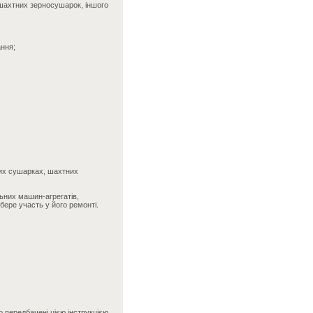
 шахтних зерносушарок, іншого
ання;
рних сушарках, шахтних
льних машин-агрегатів,
ере участь у його ремонті.
 передбачені цією інструкцією.