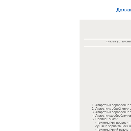
Должн
(назва установи,
Апаратник оброблення 
Апаратник оброблення з
Апаратник оброблення 
Апаратника оброблення
Повинен знати:
- технологічні процеси
сушіння зерна та насін
- технологічний режим 