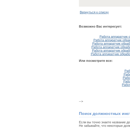
Вернуться к списку
Возможно Вас интересует:
Работа аппаратчик о
Работа аппаратчик обраб
Работа аппаратчик обраб
Работа аппаратчик обрабо
Работа аппаратчик обраб
Работа аппаратчик обрабо
Или посмотрите все:
Раб
Раб
Рабо
Рабо
Рабо
-->
Поиск должностных инс
Если вы точно знаете название д
Не забывайте, что некоторые дол