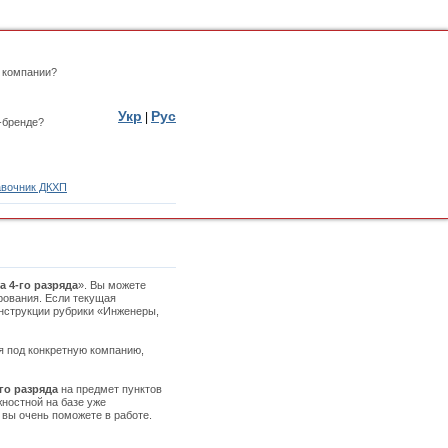
 компании?
Укр
Рус
|
-бренде?
вочник ДКХП
а 4-го разряда
». Вы можете
рования. Если текущая
инструкции рубрики «Инженеры,
ая под конкретную компанию,
го разряда
на предмет пунктов
жностной на базе уже
 вы очень поможете в работе.