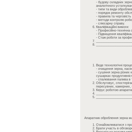
- будову складних зерн
аналогічного устаткува
- типи та види оброблюв
- порядок ремонту обслу
- правила та черговість
- методи контролю робо
- слюсарну справу.
Кваліфікаційні вимоги:
- Професійно-технічна о
- Підвищення кваліфікаці
- Стаж роботи за профе
____________________
____________________
Веде технологічні проце
- очищення зерна, насі
- сушіння зерна різних
сушарках продуктивніст
- спалювання палива в
Обслуговує, спостеріга
пересувних, камерних, 
Керує роботою апаратник
____________________
____________________
Апаратник оброблення зерна м
Ознайомлюватися з прое
Брати участь в обговор
Вносити на розгляд кер