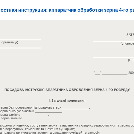
остная инструкция: аппаратчик обработки зерна 4-го р
ЗАТ
 організації)
(уповно
(ПІБ
"___" ______________ 200
ПОСАДОВА ІНСТРУКЦІЯ АПАРАТНИКА ОБРОБЛЕННЯ ЗЕРНА 4-ГО РОЗРЯДУ
I. Загальні положення
зерна безпосередньо підпорядковується _______________.
ерна виконує вказівки _______________.
зерна заміняє _______________.
 зерна заміняє _______________.
 та схеми очищення, сортування зерна та насіння на складних зерноочисних та зернос
ня в пересувних, камерних та шахтних сушарках;
та правила регулювання горіння та складання сумішей теплоносія;