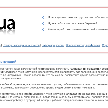
Ищете
должностные инструкции
для работников
Нужна работа или персонал в Украине?
Желаете работать только в известной компании
и
|
Словарь иностранных языков
|
Выбор профессии
|
Классификатор профессий
|
Спра
нструкций
едставлен текст должностной инструкции на должность «
аппаратчик обработки зерн
 эту должностную инструкцию, распечатать или скопировать для дальнейшего редакти
тная инструкция – это не совсем то, что вы искали, посмотрите другие должностные 
 специальности».
е забывайте, что каждая должностная инструкция, добавленная в каталог, составленн
, возможно, занимается совершенно другим видом деятельности, чем ваша.
 внимательно прочитайте должностную инструкцию:
аппаратчик обработки зерна 4-
остей, где указаны специфичные направления. А если вы составите свой вариант дол
те свою наработку в рубрику «Инженеры, рабочие специальности». Возможно, кому-то