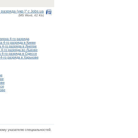
азряда (укр.)" с Jobs.ua
(MS Word, 42 Kb)
зерна 4-го разряда
 4-го разряда в Киеве
 4-го разряда в Днепре
 4-го разряда во Львове
 4-го разряда в Одессе
4-го разряда в Харькове
ве
ре
ове
ссе
ове
ному указателю специальностей.