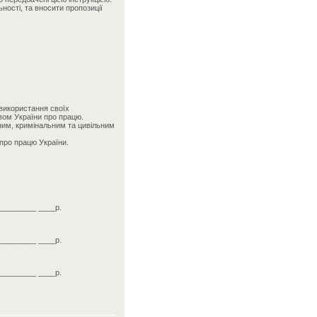
ності, та вносити пропозиції
 використання своїх
вом України про працю.
вним, кримінальним та цивільним
про працю України.
_________ ____р.
_________ ____р.
_________ ____р.