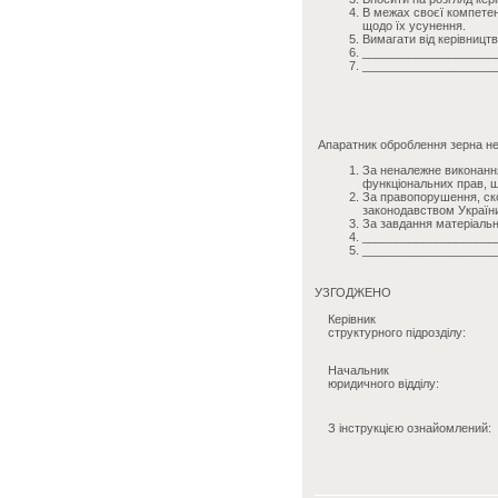
В межах своєї компетенц
щодо їх усунення.
Вимагати від керівницт
____________________
____________________
Апаратник оброблення зерна нес
За неналежне виконання
функціональних прав, щ
За правопорушення, ско
законодавством Україн
За завдання матеріальн
____________________
____________________
УЗГОДЖЕНО
Керівник
структурного підрозділу:
Начальник
юридичного відділу:
З інструкцією ознайомлений: