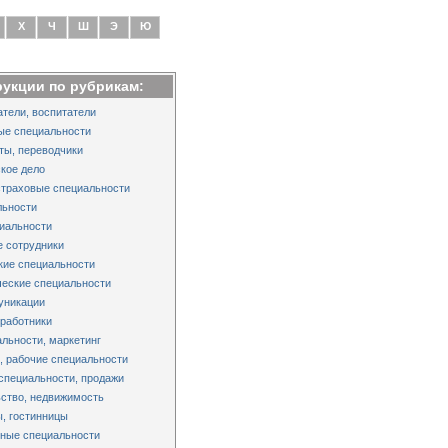
Х
Ч
Ш
Э
Ю
рукции по рубрикам:
тели, воспитатели
ые специальности
ты, переводчики
кое дело
страховые специальности
льности
иальности
 сотрудники
кие специальности
еские специальности
уникации
работники
льности, маркетинг
 рабочие специальности
специальности, продажи
ство, недвижимость
, гостинницы
ные специальности