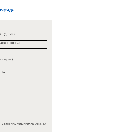
азряда
ВЕРДЖУЮ
важена особа)
, підпис)
_ р.
ортувальних машинах-агрегатах,