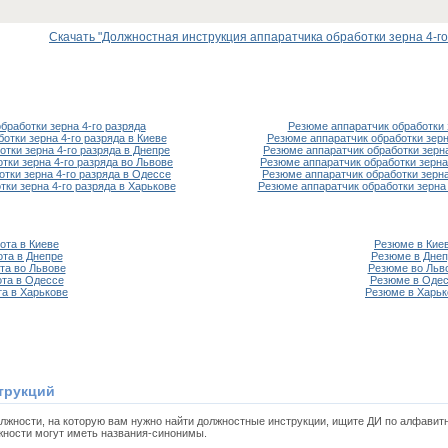
Скачать "Должностная инструкция аппаратчика обработки зерна 4-го р
бработки зерна 4-го разряда
Резюме аппаратчик обработки 
отки зерна 4-го разряда в Киеве
Резюме аппаратчик обработки зерна
отки зерна 4-го разряда в Днепре
Резюме аппаратчик обработки зерна
тки зерна 4-го разряда во Львове
Резюме аппаратчик обработки зерна
отки зерна 4-го разряда в Одессе
Резюме аппаратчик обработки зерна
тки зерна 4-го разряда в Харькове
Резюме аппаратчик обработки зерна 
ота в Киеве
Резюме в Кие
ота в Днепре
Резюме в Днеп
та во Львове
Резюме во Льв
та в Одессе
Резюме в Оде
та в Харькове
Резюме в Харьк
трукций
олжности, на которую вам нужно найти должностные инструкции, ищите ДИ по алфавит
жности могут иметь названия-синонимы.