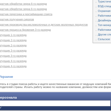
Туристиче
ратчик обработки зерна 6-го разряда
ВЭД-специ
ратчик обработки зерна 6-го разряда
Охранная
ратчик перегонки и ректификации спирта
Работники
аратчик получения сиропов
Дизайнеры
аратчик производства кисломолочных и детских молочных продуктов
Топ-мене
ратчик процесса брожения 3-го разряда
Работники
Другие сп
атурщик 1-го разряда
Сельское 
атурщик 2-го разряда
атурщик 2-го разряда
атурщик 3-го разряда
атурщик 3-го разряда
атурщик 4-го разряда
атурщик 4-го разряда
Украине
тесь в стадии поиска работы и ищете качественные вакансии от ведущих компаний Ки
тодателей страны. Искать работу можно по названию компании, должностям или форм
ерсонала
я"