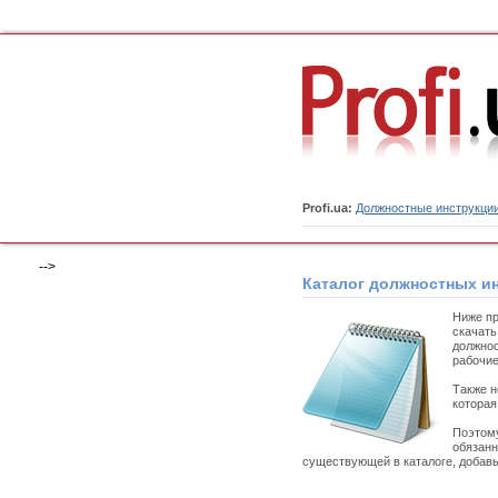
Profi.ua:
Должностные инструкци
-->
Каталог должностных и
Ниже пр
скачать
должнос
рабочие
Также н
которая
Поэтому
обязанн
существующей в каталоге, добавь