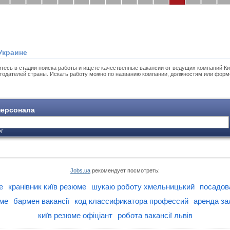
Украине
тесь в стадии поиска работы и ищете качественные вакансии от ведущих компаний Ки
тодателей страны. Искать работу можно по названию компании, должностям или форм
ерсонала
я"
Jobs.ua
рекомендует посмотреть:
е
кранівник київ резюме
шукаю роботу хмельницький
посадова
юме
бармен вакансії
код классификатора профессий
аренда за
київ резюме офіціант
робота вакансії львів