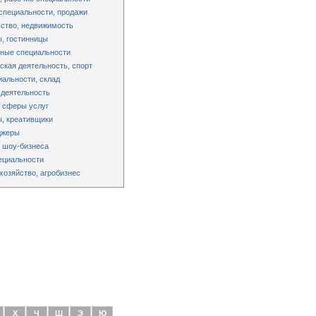
специальности, продажи
ство, недвижимость
, гостинницы
ные специальности
ская деятельность, спорт
альности, склад
 деятельность
 сферы услуг
, креативщики
джеры
 шоу-бизнеса
ециальности
хозяйство, агробизнес
Х
Ч
Ш
Э
Ю