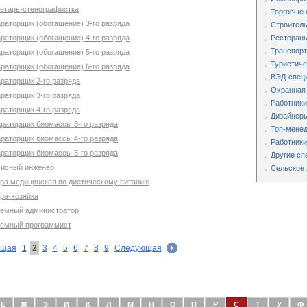
ретарь-стенографистка
Торговые 
раторщик (обогащение) 3-го разряда
Строитель
раторщик (обогащение) 4-го разряда
Рестораны
Транспорт
раторщик (обогащение) 5-го разряда
Туристиче
раторщик (обогащение) 6-го разряда
ВЭД-специ
раторщик 2-го разряда
Охранная
раторщик 3-го разряда
Работники
раторщик 4-го разряда
Дизайнеры
араторщик биомассы 3-го разряда
Топ-мене
араторщик биомассы 4-го разряда
Работники
араторщик биомассы 5-го разряда
Другие сп
висный инженер
Сельское 
тра медицинская по диетическому питанию
ра-хозяйка
темный администратор
темный программист
ущая
1
2
3
4
5
6
7
8
9
Следующая
Е
Ж
З
И
К
Л
М
Н
О
П
Р
С
Т
У
Ф