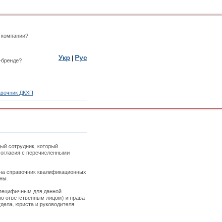
 компании?
Укр
Рус
|
-бренде?
вочник ДКХП
ый сотрудник, который
 согласия с перечисленными
 на справочник квалификационных
ны.
специфичным для данной
но ответственным лицом) и права
дела, юриста и руководителя