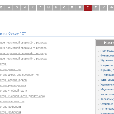
Е
Ж
З
И
К
Л
М
Н
О
П
Р
С
Т
У
Ф
 на букву "С"
Инст
щик термитной сварки 2-го разряда
щик термитной сварки 3-го разряда
Преподава
щик термитной сварки 4-го разряда
Финансов
щик термитной сварки 5-го разряда
Журналис
ретарь
Издательс
етарь директора
Юристы, 
ретарь директора предприятия
IT-специа
WEB-спец
етарь отдела кадров
Удаленные
ретарь руководителя
Медицинс
етарь учебной части
Управленч
етарь учебной части (диспетчера)
Телекомм
ретарь-машинистка
Офисные 
ретарь-референт
PR-специа
ретарь-референт
Инженеры,