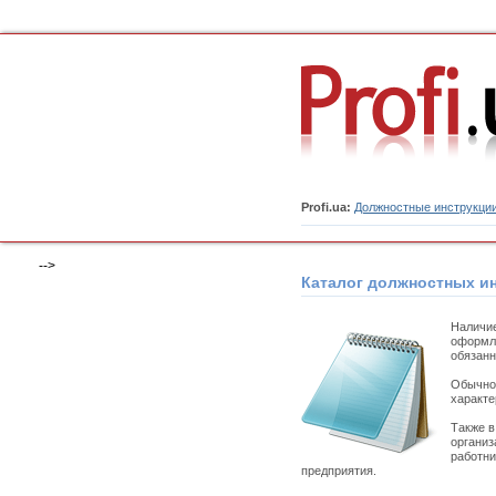
Profi.ua:
Должностные инструкци
-->
Каталог должностных и
Наличи
оформля
обязанн
Обычно 
характе
Также 
организ
работни
предприятия.