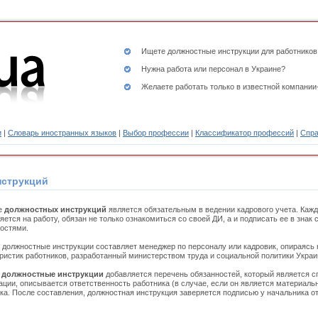
Ищете
должностные инструкции
для работников
Нужна работа или персонал в Украине?
Желаете работать только в известной компании
и
|
Словарь иностранных языков
|
Выбор профессии
|
Классификатор профессий
|
Спра
нструкций
е
должностных инструкций
является обязательным в ведении кадрового учета. Кажд
ется на работу, обязан не только ознакомиться со своей ДИ, а и подписать ее в знак
остями.
должностные инструкции составляет менеджер по персоналу или кадровик, опираясь
ристик работников, разработанный министерством труда и социальной политики Украи
в
должностные инструкции
добавляется перечень обязанностей, который является 
ации, описывается ответственность работника (в случае, если он является материаль
ка. После составления, должностная инструкция заверяется подписью у начальника от