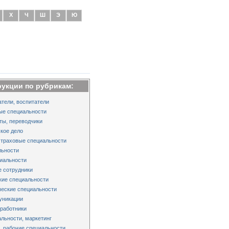
Х
Ч
Ш
Э
Ю
рукции по рубрикам:
тели, воспитатели
ые специальности
ты, переводчики
кое дело
страховые специальности
льности
иальности
 сотрудники
кие специальности
еские специальности
уникации
работники
льности, маркетинг
 рабочие специальности