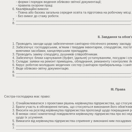
- форми і порядок ведення обліково-звітної документації;
- правила охорони праці.
Кваліфікаційні вимоги:
- Повна або базова загальна середня освіта та підготовка на робочому місці.
- Без вимог до стажу роботи.
_________________________________________________________________.
_________________________________________________________________.
II. Завдання та обов'
Проводить заходи щодо забезпечення санітарно-гігієнічного режиму закладу (
Забезпечує господарським, м’яким і твердим інвентарем, спецодягом, постіл
миючими засобами, канцелярським приладдям.
Проводить заміну спецодягу, рушників співробітникам.
Забезпечує блоки харчування (буфет, їдальня) устаткуванням, посудом і спо
Складає заявки на ремонт приміщень, обладнання, реманенту і контролює й
Керує роботою молодших медичних сестер (санітарок-прибиральниць і саніт
Веде обліково-звітну документацію.
_________________________________________________________________.
_________________________________________________________________.
III. Права
Сестра-господарка має право:
Ознайомлюватися з проектами рішень керівництва підприємства, що стосуют
Брати участь в обговоренні питань, що стосуються виконання його обов'язків
Вносити на розгляд керівництва підприємства пропозиції щодо покращання роб
В межах своєї компетенції повідомляти керівництву підприємства про всі недол
щодо їх усунення.
Вимагати від керівництва підприємства сприяння у виконанні ним посадових 
_________________________________________________________________.
_________________________________________________________________.