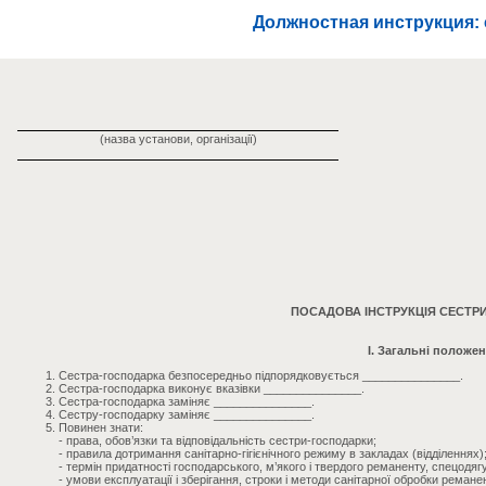
Должностная инструкция: 
(назва установи, організації)
ПОСАДОВА ІНСТРУКЦІЯ СЕСТР
I. Загальні положе
Сестра-господарка безпосередньо підпорядковується _______________.
Сестра-господарка виконує вказівки _______________.
Сестра-господарка заміняє _______________.
Сестру-господарку заміняє _______________.
Повинен знати:
- права, обов’язки та відповідальність сестри-господарки;
- правила дотримання санітарно-гігієнічного режиму в закладах (відділеннях)
- термін придатності господарського, м’якого і твердого реманенту, спецодягу
- умови експлуатації і зберігання, строки і методи санітарної обробки ремане