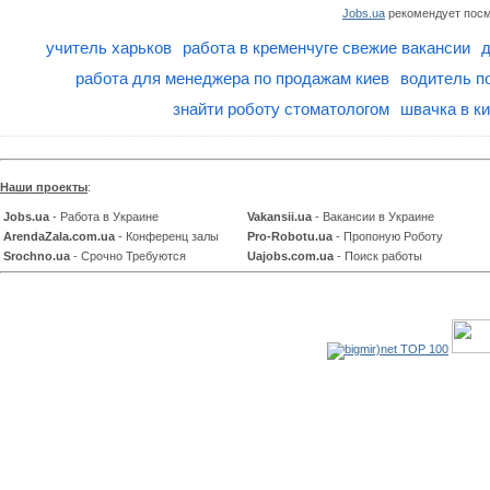
Jobs.ua
рекомендует посм
учитель харьков
работа в кременчуге свежие вакансии
работа для менеджера по продажам киев
водитель п
знайти роботу стоматологом
швачка в ки
Наши проекты
:
Jobs.ua
- Работа в Украине
Vakansii.ua
- Вакансии в Украине
ArendaZala.com.ua
- Конференц залы
Pro-Robotu.ua
- Пропоную Роботу
Srochno.ua
- Срочно Требуются
Uajobs.com.ua
- Поиск работы