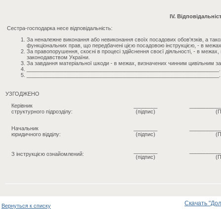
IV. Відповідальніс
Сестра-господарка несе відповідальність:
За неналежне виконання або невиконання своїх посадових обов'язків, а так
функціональних прав, що передбачені цією посадовою інструкцією, - в межа
За правопорушення, скоєні в процесі здійснення своєї діяльності, - в межа
законодавством України.
За завдання матеріальної шкоди - в межах, визначених чинним цивільним з
_________________________________________________________________.
_________________________________________________________________.
УЗГОДЖЕНО
Керівник
________
__________
структурного підрозділу:
(підпис)
(П
Начальник
________
__________
юридичного відділу:
(підпис)
(П
________
__________
З інструкцією ознайомлений:
(підпис)
(П
Скачать "Дол
Вернуться к списку