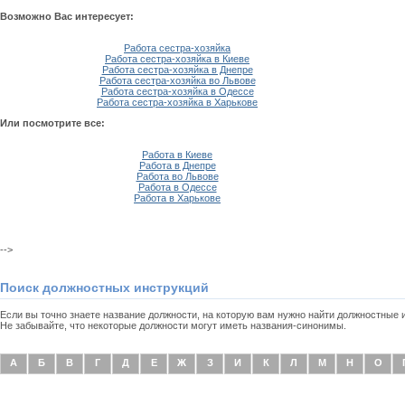
Возможно Вас интересует:
Работа сестра-хозяйка
Работа сестра-хозяйка в Киеве
Работа сестра-хозяйка в Днепре
Работа сестра-хозяйка во Львове
Работа сестра-хозяйка в Одессе
Работа сестра-хозяйка в Харькове
Или посмотрите все:
Работа в Киеве
Работа в Днепре
Работа во Львове
Работа в Одессе
Работа в Харькове
-->
Поиск должностных инструкций
Если вы точно знаете название должности, на которую вам нужно найти должностные
Не забывайте, что некоторые должности могут иметь названия-синонимы.
А
Б
В
Г
Д
Е
Ж
З
И
К
Л
М
Н
О