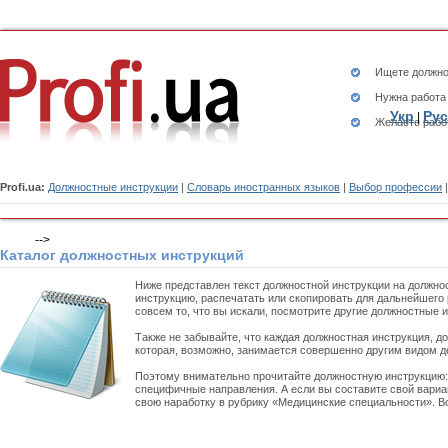
Ищете
должно
Нужна работа
Укр
Рус
|
Желаете рабо
Profi.ua:
Должностные инструкции
|
Словарь иностранных языков
|
Выбор профессии
-->
Каталог должностных инструкций
Ниже представлен текст должностной инструкции на должно
инструкцию, распечатать или скопировать для дальнейшего 
совсем то, что вы искали, посмотрите другие должностные 
Также не забывайте, что каждая должностная инструкция, д
которая, возможно, занимается совершенно другим видом д
Поэтому внимательно прочитайте должностную инструкцию
специфичные направления. А если вы составите свой вариа
свою наработку в рубрику «Медицинские специальности». Во