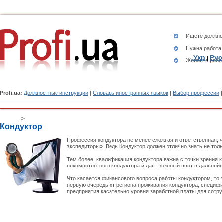
Ищете
должно
Нужна работа
Укр
Рус
|
Желаете рабо
Profi.ua:
Должностные инструкции
|
Словарь иностранных языков
|
Выбор профессии
-->
Кондуктор
Профессия кондуктора не менее сложная и ответственная, 
экспедиторы». Ведь Кондуктор должен отлично знать не тол
Тем более, квалификация кондуктора важна с точки зрения к
некомпетентного кондуктора и даст зеленый свет в дальней
Что касается финансового вопроса работы кондуктором, то з
первую очередь от региона проживания кондуктора, специфи
предприятия касательно уровня заработной платы для сотру