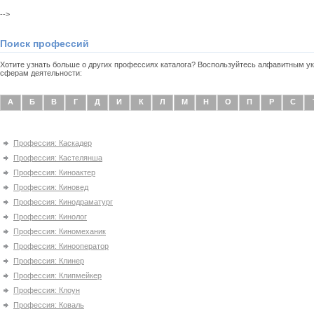
-->
Поиск профессий
Хотите узнать больше о других профессиях каталога? Воспользуйтесь алфавитным 
сферам деятельности:
А
Б
В
Г
Д
И
К
Л
М
Н
О
П
Р
С
Профессия: Каскадер
Профессия: Кастелянша
Профессия: Киноактер
Профессия: Киновед
Профессия: Кинодраматург
Профессия: Кинолог
Профессия: Киномеханик
Профессия: Кинооператор
Профессия: Клинер
Профессия: Клипмейкер
Профессия: Клоун
Профессия: Коваль