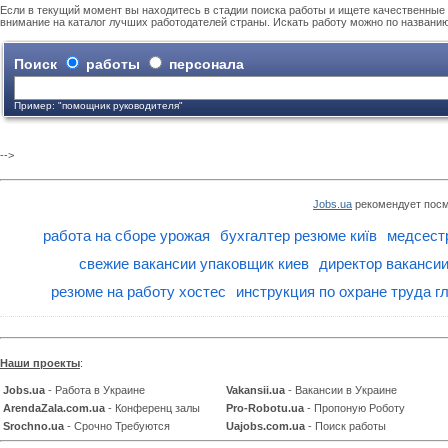
Если в текущий момент вы находитесь в стадии поиска работы и ищете качественные 
внимание на каталог лучших работодателей страны. Искать работу можно по названи
Поиск
работы
персонала
Пример: "помощник руководителя"
-->
Jobs.ua
рекомендует посм
работа на сборе урожая
бухгалтер резюме київ
медсест
свежие вакансии упаковщик киев
директор ваканси
резюме на работу хостес
инструкция по охране труда г
Наши проекты
:
Jobs.ua
- Работа в Украине
Vakansii.ua
- Вакансии в Украине
ArendaZala.com.ua
- Конференц залы
Pro-Robotu.ua
- Пропоную Роботу
Srochno.ua
- Срочно Требуются
Uajobs.com.ua
- Поиск работы