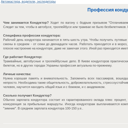
Автомастера, водители, экспедиторы
Профессия конду
Чем занимается Кондуктор?
Ходит по вагону с бодрым призывом "Оплачиваем з
Следит за тем, чтобы в автобусе, троллейбусе или трамвае не было безбилетников.
Специфика профессии кондуктора:
Рабочий день кондуктора начинается в пять-шесть утра. Чтобы получить путевые
смены в среднем - от семи до двенадцати часов. Работать приходится и в мороз
плохое настроение на кондукторе, даже не замечая этого. Иной раз приходится им
Где работает Кондуктор:
Трамвайные, автобусные и троллейбусные депо. В Киеве кондукторов практическ
билетов, но в других городах Украины профессия актуальна по-прежнему.
Личные качества:
Нужна хорошая память и внимательность. Запомнить всех пассажиров, вошедши
непросто. Необходима также общительность, доброжелательность, стрессоустойчи
человек, научится находить общий язык и с бомжом, и с академиком.
Сколько получает Кондуктор?
Обычно зарплата кондуктора состоит из гарантированного оклада плюс процент,
конкуренция за прибыльные маршруты. Иногда кондукторам выплачиваются компе
"зимние". В среднем зарплата кондуктора 100-150 у.е..