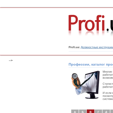
Profi.ua:
Должностные инструкци
-->
Профессии, каталог пр
Многие 
работат
возможн
Статист
работат
И если 
посмотр
система
А
Б
В
Г
Д