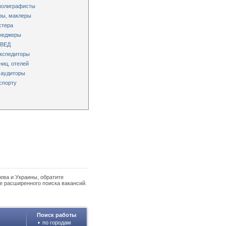
 полиграфисты
ры, маклеры
стера
енеджеры
 ВЕД
экспедиторы
ниц, отелей
 аудиторы
спорту
ева и Украины, обратите
е расширенного поиска вакансий.
Поиск работы
по городам