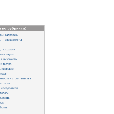
 по рубрикам:
ры, кадровики
 IT-специалисты
, психологи
нных науках
ы, визажисты
 и театра
, пиарщики
инары
имости и строительства
сихологи
, следователи
тологи
ицианты
еры
яйства