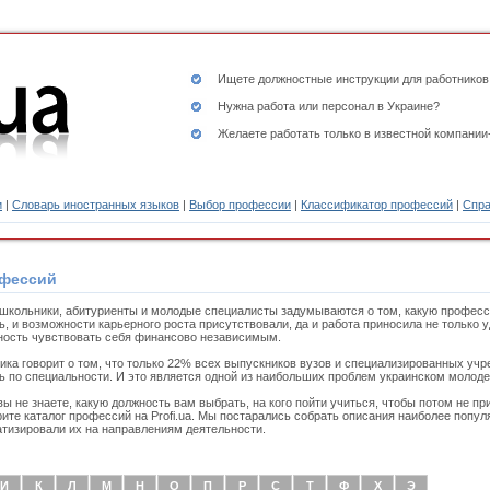
Ищете
должностные инструкции
для работников
Нужна работа или персонал в Украине?
Желаете работать только в известной компании
и
|
Словарь иностранных языков
|
Выбор профессии
|
Классификатор профессий
|
Спра
офессий
школьники, абитуриенты и молодые специалисты задумываются о том, какую професс
ь, и возможности карьерного роста присутствовали, да и работа приносила не только у
ость чувствовать себя финансово независимым.
ика говорит о том, что только 22% всех выпускников вузов и специализированных уч
ь по специальности. И это является одной из наибольших проблем украинском молоде
вы не знаете, какую должность вам выбрать, на кого пойти учиться, чтобы потом не п
ите каталог профессий на Profi.ua. Мы постарались собрать описания наиболее попу
тизировали их на направлениям деятельности.
И
К
Л
М
Н
О
П
Р
С
Т
Ф
Х
Э