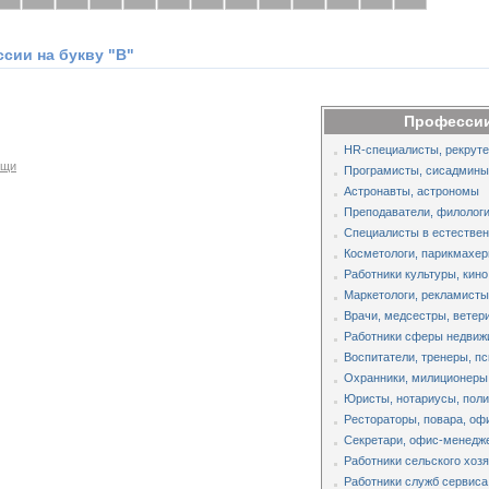
сии на букву "В"
Профессии
HR-специалисты, рекруте
ощи
Програмисты, сисадмины,
Астронавты, астрономы
Преподаватели, филологи
Специалисты в естестве
Косметологи, парикмахер
Работники культуры, кино
Маркетологи, рекламисты
Врачи, медсестры, ветер
Работники сферы недвиж
Воспитатели, тренеры, п
Охранники, милиционеры
Юристы, нотариусы, поли
Рестораторы, повара, оф
Секретари, офис-менедж
Работники сельского хоз
Работники служб сервиса