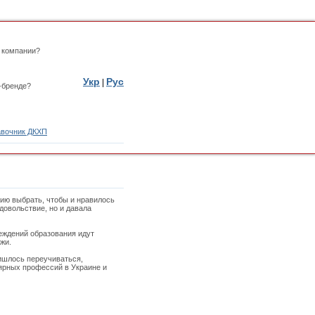
 компании?
Укр
Рус
|
-бренде?
вочник ДКХП
ию выбрать, чтобы и нравилось
довольствие, но и давала
реждений образования идут
жи.
ришлось переучиваться,
лярных профессий в Украине и