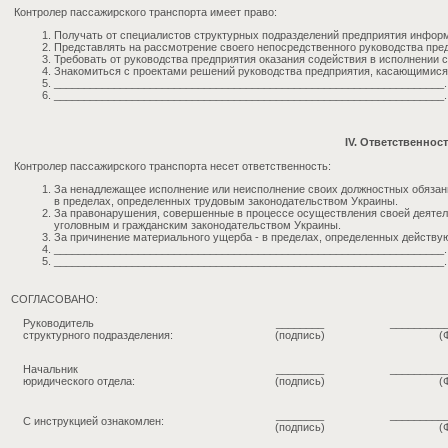
Контролер пассажирского транспорта имеет право:
Получать от специалистов структурных подразделений предприятия инфор
Представлять на рассмотрение своего непосредственного руководства пре
Требовать от руководства предприятия оказания содействия в исполнении 
Знакомиться с проектами решений руководства предприятия, касающимися 
_________________________________________________________________.
_________________________________________________________________.
IV. Ответственнос
Контролер пассажирского транспорта несет ответственность:
За ненадлежащее исполнение или неисполнение своих должностных обязан
в пределах, определенных трудовым законодательством Украины.
За правонарушения, совершенные в процессе осуществления своей деятел
уголовным и гражданским законодательством Украины.
За причинение материального ущерба - в пределах, определенных действ
_________________________________________________________________.
_________________________________________________________________.
СОГЛАСОВАНО:
Руководитель
________
_________
структурного подразделения:
(подпись)
(
Начальник
________
_________
юридического отдела:
(подпись)
(
________
_________
С инструкцией ознакомлен:
(подпись)
(