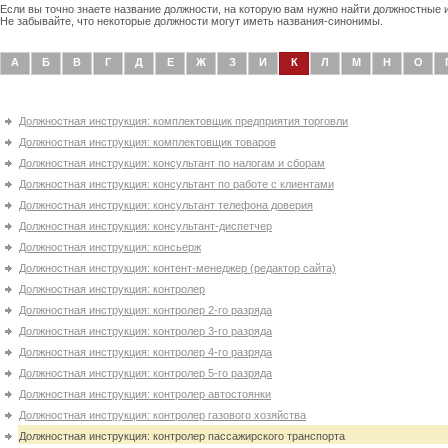
Если вы точно знаете название должности, на которую вам нужно найти должностные
Не забывайте, что некоторые должности могут иметь названия-синонимы.
А
Б
В
Г
Д
Е
Ж
З
И
К
Л
М
Н
О
Должностная инструкция: комплектовщик предприятия торговли
Должностная инструкция: комплектовщик товаров
Должностная инструкция: консультант по налогам и сборам
Должностная инструкция: консультант по работе с клиентами
Должностная инструкция: консультант телефона доверия
Должностная инструкция: консультант-диспетчер
Должностная инструкция: консьерж
Должностная инструкция: контент-менеджер (редактор сайта)
Должностная инструкция: контролер
Должностная инструкция: контролер 2-го разряда
Должностная инструкция: контролер 3-го разряда
Должностная инструкция: контролер 4-го разряда
Должностная инструкция: контролер 5-го разряда
Должностная инструкция: контролер автостоянки
Должностная инструкция: контролер газового хозяйства
Должностная инструкция: контролер пассажирского транспорта