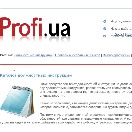
Ищете
должно
Нужна работа
Укр
Рус
|
Желаете рабо
Profi.ua:
Должностные инструкции
|
Словарь иностранных языков
|
Выбор профессии
-->
Каталог должностных инструкций
Ниже представлен текст должностной инструкции на должно
эту должностную инструкцию, распечатать или скопировать
инструкция – это не совсем то, что вы искали, посмотрите
специальности».
Также не забывайте, что каждая должностная инструкция, д
которая, возможно, занимается совершенно другим видом д
Поэтому внимательно прочитайте должностную инструкцию
обязанностей, где указаны специфичные направления. А есл
существующей в каталоге, добавьте свою наработку в рубрику «Транспортные специал