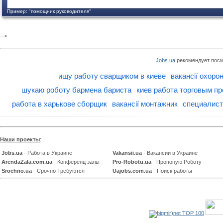
Пример: "помощник руководителя"
-->
Jobs.ua
рекомендует посм
ищу работу сварщиком в киеве
вакансії охоро
шукаю роботу бармена бариста
киев работа торговым п
работа в харькове сборщик
вакансії монтажник
специалист
Наши проекты
:
Jobs.ua
- Работа в Украине
Vakansii.ua
- Вакансии в Украине
ArendaZala.com.ua
- Конференц залы
Pro-Robotu.ua
- Пропоную Роботу
Srochno.ua
- Срочно Требуются
Uajobs.com.ua
- Поиск работы