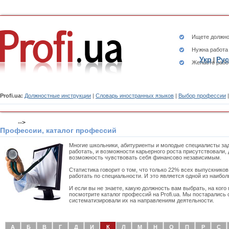
Ищете
должно
Нужна работа
Укр
Рус
|
Желаете рабо
Profi.ua:
Должностные инструкции
|
Словарь иностранных языков
|
Выбор профессии
-->
Профессии, каталог профессий
Многие школьники, абитуриенты и молодые специалисты за
работать, и возможности карьерного роста присутствовали, 
возможность чувствовать себя финансово независимым.
Статистика говорит о том, что только 22% всех выпускнико
работать по специальности. И это является одной из наиб
И если вы не знаете, какую должность вам выбрать, на кого
посмотрите каталог профессий на Profi.ua. Мы постарались
систематизировали их на направлениям деятельности.
А
Б
В
Г
Д
И
К
Л
М
Н
О
П
Р
С