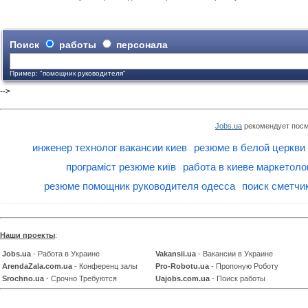
Поиск
работы
персонала
Пример: "помощник руководителя"
-->
Jobs.ua
рекомендует посм
инженер технолог вакансии киев
резюме в белой церкви
програміст резюме київ
работа в киеве маркетоло
резюме помощник руководителя одесса
поиск сметчи
Наши проекты
:
Jobs.ua
- Работа в Украине
Vakansii.ua
- Вакансии в Украине
ArendaZala.com.ua
- Конференц залы
Pro-Robotu.ua
- Пропоную Роботу
Srochno.ua
- Срочно Требуются
Uajobs.com.ua
- Поиск работы