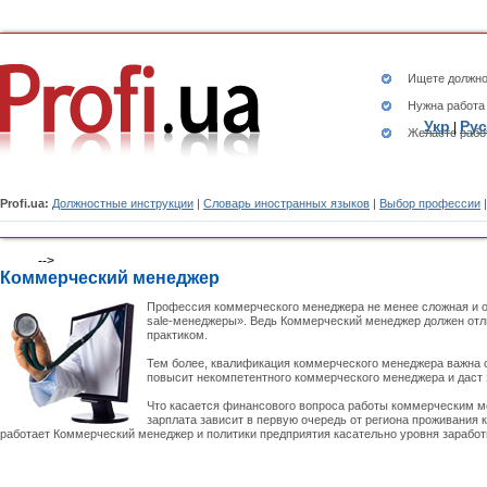
Ищете
должно
Нужна работа
Укр
Рус
|
Желаете рабо
Profi.ua:
Должностные инструкции
|
Словарь иностранных языков
|
Выбор профессии
-->
Коммерческий менеджер
Профессия коммерческого менеджера не менее сложная и о
sale-менеджеры». Ведь Коммерческий менеджер должен отли
практиком.
Тем более, квалификация коммерческого менеджера важна с 
повысит некомпетентного коммерческого менеджера и даст 
Что касается финансового вопроса работы коммерческим мен
зарплата зависит в первую очередь от региона проживания
работает Коммерческий менеджер и политики предприятия касательно уровня заработ