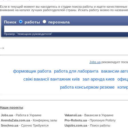
Если в текущий момент вы находитесь в стадии поиска работы и ищете качественные 
внимание на каталог лучших работодателей страны. Искать работу можно по названи
Поиск
работы
персонала
Пример: "помощник руководителя"
-->
Jobs.ua
рекомендует посм
формовщик работа
работа для лаборанта
вакансии авт
свіжі вакансії вантажник київ
зал аренда киев
офиц
работа консьержом резюме
копир
Наши проекты
:
Jobs.ua
- Работа в Украине
Vakansii.ua
- Вакансии в Украине
ArendaZala.com.ua
- Конференц залы
Pro-Robotu.ua
- Пропоную Роботу
Srochno.ua
- Срочно Требуются
Uajobs.com.ua
- Поиск работы