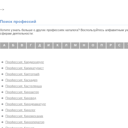
-->
Поиск профессий
Хотите узнать больше о других профессиях каталога? Воспользуйтесь алфавитным 
сферам деятельности:
А
Б
В
Г
Д
И
К
Л
М
Н
О
П
Р
С
Профессия: Кардиохирург
Профессия: Карикатурист
Профессия: Картограф
Профессия: Каскадер
Профессия: Кастелянша
Профессия: Киноактер
Профессия: Киновед
Профессия: Кинодраматург
Профессия: Кинолог
Профессия: Киномеханик
Профессия: Кинооператор