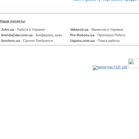
Наши проекты
:
Jobs.ua
- Работа в Украине
Vakansii.ua
- Вакансии в Украине
ArendaZala.com.ua
- Конференц залы
Pro-Robotu.ua
- Пропоную Роботу
Srochno.ua
- Срочно Требуются
Uajobs.com.ua
- Поиск работы