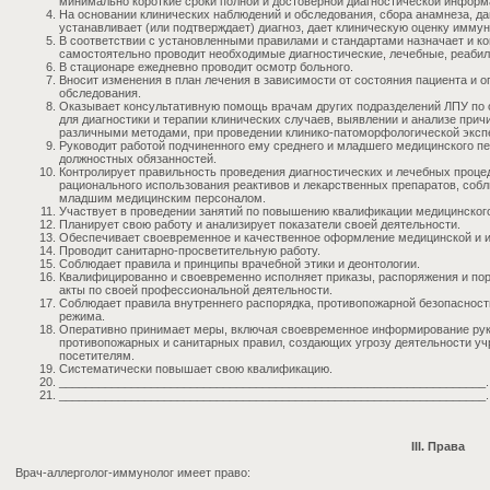
минимально короткие сроки полной и достоверной диагностической информ
На основании клинических наблюдений и обследования, сбора анамнеза, д
устанавливает (или подтверждает) диагноз, дает клиническую оценку имму
В соответствии с установленными правилами и стандартами назначает и ко
самостоятельно проводит необходимые диагностические, лечебные, реаби
В стационаре ежедневно проводит осмотр больного.
Вносит изменения в план лечения в зависимости от состояния пациента и
обследования.
Оказывает консультативную помощь врачам других подразделений ЛПУ по 
для диагностики и терапии клинических случаев, выявлении и анализе при
различными методами, при проведении клинико-патоморфологической эксп
Руководит работой подчиненного ему среднего и младшего медицинского пе
должностных обязанностей.
Контролирует правильность проведения диагностических и лечебных процед
рационального использования реактивов и лекарственных препаратов, собл
младшим медицинским персоналом.
Участвует в проведении занятий по повышению квалификации медицинског
Планирует свою работу и анализирует показатели своей деятельности.
Обеспечивает своевременное и качественное оформление медицинской и и
Проводит санитарно-просветительную работу.
Соблюдает правила и принципы врачебной этики и деонтологии.
Квалифицированно и своевременно исполняет приказы, распоряжения и пор
акты по своей профессиональной деятельности.
Соблюдает правила внутреннего распорядка, противопожарной безопасност
режима.
Оперативно принимает меры, включая своевременное информирование руко
противопожарных и санитарных правил, создающих угрозу деятельности уч
посетителям.
Систематически повышает свою квалификацию.
_________________________________________________________________.
_________________________________________________________________.
III. Права
Врач-аллерголог-иммунолог имеет право: