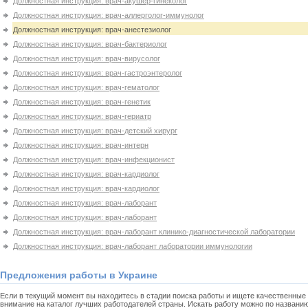
Должностная инструкция: врач-акушер-гинеколог
Должностная инструкция: врач-аллерголог-иммунолог
Должностная инструкция: врач-анестезиолог
Должностная инструкция: врач-бактериолог
Должностная инструкция: врач-вирусолог
Должностная инструкция: врач-гастроэнтеролог
Должностная инструкция: врач-гематолог
Должностная инструкция: врач-генетик
Должностная инструкция: врач-гериатр
Должностная инструкция: врач-детский хирург
Должностная инструкция: врач-интерн
Должностная инструкция: врач-инфекционист
Должностная инструкция: врач-кардиолог
Должностная инструкция: врач-кардиолог
Должностная инструкция: врач-лаборант
Должностная инструкция: врач-лаборант
Должностная инструкция: врач-лаборант клинико-диагностической лаборатории
Должностная инструкция: врач-лаборант лаборатории иммунологии
Предложения работы в Украине
Если в текущий момент вы находитесь в стадии поиска работы и ищете качественные 
внимание на каталог лучших работодателей страны. Искать работу можно по названи