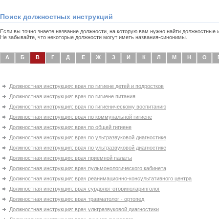
Поиск должностных инструкций
Если вы точно знаете название должности, на которую вам нужно найти должностные
Не забывайте, что некоторые должности могут иметь названия-синонимы.
А
Б
В
Г
Д
Е
Ж
З
И
К
Л
М
Н
О
Должностная инструкция: врач по гигиене детей и подростков
Должностная инструкция: врач по гигиене питания
Должностная инструкция: врач по гигиеническому воспитанию
Должностная инструкция: врач по коммунальной гигиене
Должностная инструкция: врач по общей гигиене
Должностная инструкция: врач по ультразвуковой диагностике
Должностная инструкция: врач по ультразвуковой диагностике
Должностная инструкция: врач приемной палаты
Должностная инструкция: врач пульмонологического кабинета
Должностная инструкция: врач реанимационно-консультативного центра
Должностная инструкция: врач сурдолог-оториноларинголог
Должностная инструкция: врач травматолог - ортопед
Должностная инструкция: врач ультразвуковой диагностики