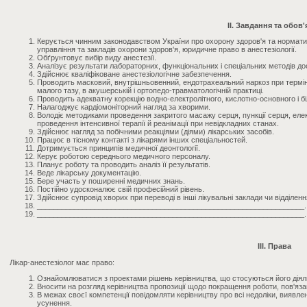
II. Завдання та обов'
Керується чинним законодавством України про охорону здоров'я та нормати
управління та закладів охорони здоров'я, юридичне право в анестезіології.
Обґрунтовує вибір виду анестезії.
Аналізує результати лабораторних, функціональних і спеціальних методів до
Здійснює кваліфіковане анестезіологічне забезпечення.
Проводить масковий, внутрішньовенний, ендотрахеальний наркоз при термін
малого тазу, в акушерській і ортопедо-травматологічній практиці.
Проводить адекватну корекцію водно-електролітного, кислотно-основного і бі
Налагоджує кардіомоніторний нагляд за хворими.
Володіє методиками проведення закритого масажу серця, пункції серця, елек
проведення інтенсивної терапії й реанімації при невідкладних станах.
Здійснює нагляд за побічними реакціями (діями) лікарських засобів.
Працює в тісному контакті з лікарями інших спеціальностей.
Дотримується принципів медичної деонтології.
Керує роботою середнього медичного персоналу.
Планує роботу та проводить аналіз її результатів.
Веде лікарську документацію.
Бере участь у поширенні медичних знань.
Постійно удосконалює свій професійний рівень.
Здійснює супровід хворих при переводі в інші лікувальні заклади чи відділенн
_________________________________________________________________.
_________________________________________________________________.
III. Права
Лікар-анестезіолог має право:
Ознайомлюватися з проектами рішень керівництва, що стосуються його діял
Вносити на розгляд керівництва пропозиції щодо покращення роботи, пов'язан
В межах своєї компетенції повідомляти керівництву про всі недоліки, виявлені
усунення.