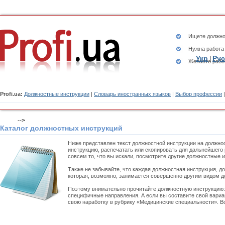
Ищете
должно
Нужна работа
Укр
Рус
|
Желаете рабо
Profi.ua:
Должностные инструкции
|
Словарь иностранных языков
|
Выбор профессии
-->
Каталог должностных инструкций
Ниже представлен текст должностной инструкции на должно
инструкцию, распечатать или скопировать для дальнейшего 
совсем то, что вы искали, посмотрите другие должностные 
Также не забывайте, что каждая должностная инструкция, д
которая, возможно, занимается совершенно другим видом д
Поэтому внимательно прочитайте должностную инструкцию
специфичные направления. А если вы составите свой вариа
свою наработку в рубрику «Медицинские специальности». Во