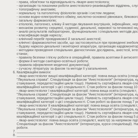
- права, обов'язки та відповідальність лікаря-анестезіолога;
- організацію та показники роботи анестезіолого-реанімаційних відділень, сл
- топографічну анатомію;
- нормальну та патологічну фізіологію органів і систем людини;
- основи водно-електролітного обміну, кислотно-основної рівноваги, білкового
- загальну фармакологію;
- етіологію, патогенез, клініку й методи лікування внутрішніх, інфекційних, не
- механізм розвитку серцевої, судинної, дихальної, ниркової та печінкової не
- аналіз результатів лабораторних, функціональних і спеціальних методів до
- класифікацію видів наркозу;
- клінічний перебіг провідникової й загальної анестезії;
- клінічні і фармакологічні засоби, що застосовуються при проведенні знеболю
- будову наркозо-дихальної і моніторної апаратури, організацію кардіомоніто
- методики проведення спеціальних діагностичних досліджень, анестезії, інтен
станах;
- правила безпеки і гігієну роботи в операційній, правила асептики й антисепт
- форми й методи санітарно-освітньої роботи;
- правила оформлення медичної документації;
- сучасну літературу за фахом та методи її узагальнення.
Кваліфікаційні вимоги:
- лікар-анестезіолог вищої кваліфікаційної категорії: повна вища освіта (спец
"Лікувальна справа". Спеціалізація за фахом "Анестезіологія" (інтернатура, к
стажування, передатестаційні цикли тощо). Наявність сертифіката лікаря-сп
кваліфікаційної категорії з цієї спеціальності. Стаж роботи за фахом понад 10 
- лікар-анестезіолог І кваліфікаційної категорії: повна вища освіта (спеціалі
"Лікувальна справа". Спеціалізація за фахом "Анестезіологія" (інтернатура, к
стажування, передатестаційні цикли тощо). Наявність сертифіката лікаря-спе
кваліфікаційної категорії з цієї спеціальності. Стаж роботі за фахом понад 7 ро
- лікар-анестезіолог II кваліфікаційної категорії: повна вища освіта (спеціалі
"Лікувальна справа". Спеціалізація за фахом "Анестезіологія" (інтернатура, к
стажування, передатестаційні цикли тощо). Наявність сертифіката лікаря-спе
кваліфікаційної категорії з цієї спеціальності. Стаж роботи за фахом понад 5 р
- лікар-анестезіолог: повна вища освіта (спеціаліст, магістр) за напрямом пі
Спеціалізація за фахом "Анестезіологія" (інтернатура, курси спеціалізації). 
роботи.
_________________________________________________________________.
_________________________________________________________________.