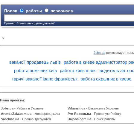
Поиск
работы
персонала
Пример: "помощник руководителя"
-->
Jobs.ua
рекомендует посм
вакансії продавець львів
работа в киеве администратор ре
робота помічник київ
работа киев швея
водитель автопо
гарячі вакансії івано франківськ
работа охранник в киеве
Наши проекты
:
Jobs.ua
- Работа в Украине
Vakansii.ua
- Вакансии в Украине
ArendaZala.com.ua
- Конференц залы
Pro-Robotu.ua
- Пропоную Роботу
Srochno.ua
- Срочно Требуются
Uajobs.com.ua
- Поиск работы