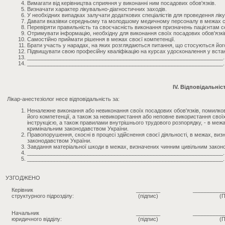
Вимагати від керівництва сприяння у виконанні ним посадових обов'язків.
Визначати характер лікувально-діагностичних заходів.
У необхідних випадках залучати додаткових спеціалістів для проведення ліку
Давати вказівки середньому та молодшому медичному персоналу в межах св
Перевіряти правильність та своєчасність виконання призначень пацієнтам
Отримувати інформацію, необхідну для виконання своїх посадових обов'язкі
Самостійно приймати рішення в межах своєї компетенції.
Брати участь у нарадах, на яких розглядаються питання, що стосуються його
Підвищувати свою професійну кваліфікацію на курсах удосконалення у вста
_________________________________________________________________.
_________________________________________________________________.
IV. Відповідальніс
Лікар-анестезіолог несе відповідальність за:
Неналежне виконання або невиконання своїх посадових обов'язків, помилкові
його компетенції, а також за невикористання або неповне використання сво
інструкцією, а також правилами внутрішнього трудового розпорядку, - в ме
кримінальним законодавством України.
Правопорушення, скоєні в процесі здійснення своєї діяльності, в межах, ви
законодавством України.
Завдання матеріальної шкоди в межах, визначених чинним цивільним закон
_________________________________________________________________.
_________________________________________________________________.
УЗГОДЖЕНО
Керівник
________
__________
структурного підрозділу:
(підпис)
(П
Начальник
________
__________
юридичного відділу:
(підпис)
(П