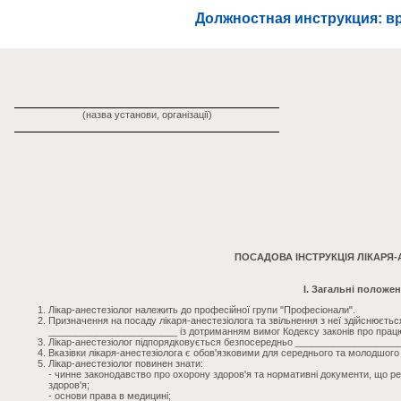
Должностная инструкция: в
(назва установи, організації)
ПОСАДОВА ІНСТРУКЦІЯ ЛІКАРЯ
I. Загальні положе
Лікар-анестезіолог належить до професійної групи "Професіонали".
Призначення на посаду лікаря-анестезіолога та звільнення з неї здійснює
________________________ із дотриманням вимог Кодексу законів про працю
Лікар-анестезіолог підпорядковується безпосередньо ___________________
Вказівки лікаря-анестезіолога є обов'язковими для середнього та молодшог
Лікар-анестезіолог повинен знати:
- чинне законодавство про охорону здоров'я та нормативні документи, що ре
здоров'я;
- основи права в медицині;