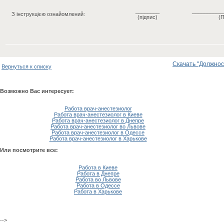
________
__________
З інструкцією ознайомлений:
(підпис)
(П
Скачать "Должност
Вернуться к списку
Возможно Вас интересует:
Работа врач-анестезиолог
Работа врач-анестезиолог в Киеве
Работа врач-анестезиолог в Днепре
Работа врач-анестезиолог во Львове
Работа врач-анестезиолог в Одессе
Работа врач-анестезиолог в Харькове
Или посмотрите все:
Работа в Киеве
Работа в Днепре
Работа во Львове
Работа в Одессе
Работа в Харькове
-->