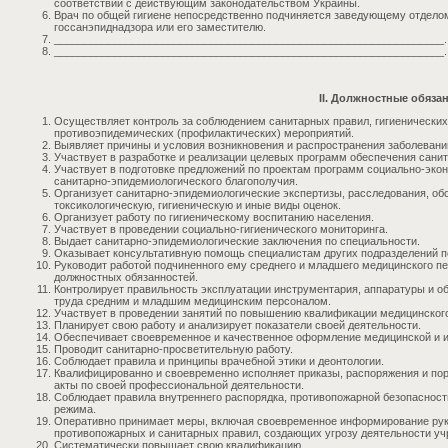
соответствии с действующим законодательством Украины.
Врач по общей гигиене непосредственно подчиняется заведующему отделом
госсанэпиднадзора или его заместителю.
_________________________________________________________________.
_________________________________________________________________.
II. Должностные обяза
Осуществляет контроль за соблюдением санитарных правил, гигиенических
противоэпидемических (профилактических) мероприятий.
Выявляет причины и условия возникновения и распространения заболевани
Участвует в разработке и реализации целевых программ обеспечения сани
Участвует в подготовке предложений по проектам программ социально-экон
санитарно-эпидемиологического благополучия.
Организует санитарно-эпидемиологические экспертизы, расследования, обс
токсикологическую, гигиеническую и иные виды оценок.
Организует работу по гигиеническому воспитанию населения.
Участвует в проведении социально-гигиенического мониторинга.
Выдает санитарно-эпидемиологические заключения по специальности.
Оказывает консультативную помощь специалистам других подразделений п
Руководит работой подчиненного ему среднего и младшего медицинского пе
должностных обязанностей.
Контролирует правильность эксплуатации инструментария, аппаратуры и о
труда средним и младшим медицинским персоналом.
Участвует в проведении занятий по повышению квалификации медицинског
Планирует свою работу и анализирует показатели своей деятельности.
Обеспечивает своевременное и качественное оформление медицинской и и
Проводит санитарно-просветительную работу.
Соблюдает правила и принципы врачебной этики и деонтологии.
Квалифицированно и своевременно исполняет приказы, распоряжения и пор
акты по своей профессиональной деятельности.
Соблюдает правила внутреннего распорядка, противопожарной безопасност
режима.
Оперативно принимает меры, включая своевременное информирование руко
противопожарных и санитарных правил, создающих угрозу деятельности уч
Систематически повышает свою квалификацию.