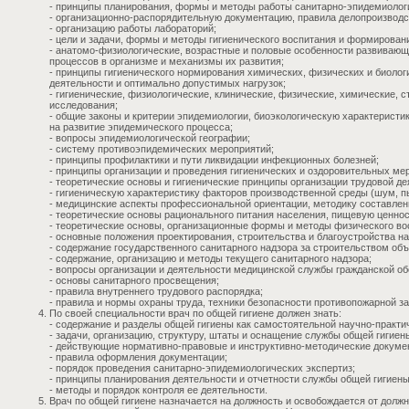
- принципы планирования, формы и методы работы санитарно-эпидемиолог
- организационно-распорядительную документацию, правила делопроизводс
- организацию работы лабораторий;
- цели и задачи, формы и методы гигиенического воспитания и формировани
- анатомо-физиологические, возрастные и половые особенности развивающ
процессов в организме и механизмы их развития;
- принципы гигиенического нормирования химических, физических и биоло
деятельности и оптимально допустимых нагрузок;
- гигиенические, физиологические, клинические, физические, химические,
исследования;
- общие законы и критерии эпидемиологии, биоэкологическую характерист
на развитие эпидемического процесса;
- вопросы эпидемиологической географии;
- систему противоэпидемических мероприятий;
- принципы профилактики и пути ликвидации инфекционных болезней;
- принципы организации и проведения гигиенических и оздоровительных ме
- теоретические основы и гигиенические принципы организации трудовой де
- гигиеническую характеристику факторов производственной среды (шум, п
- медицинские аспекты профессиональной ориентации, методику составлен
- теоретические основы рационального питания населения, пищевую ценнос
- теоретические основы, организационные формы и методы физического во
- основные положения проектирования, строительства и благоустройства на
- содержание государственного санитарного надзора за строительством объ
- содержание, организацию и методы текущего санитарного надзора;
- вопросы организации и деятельности медицинской службы гражданской о
- основы санитарного просвещения;
- правила внутреннего трудового распорядка;
- правила и нормы охраны труда, техники безопасности противопожарной з
По своей специальности врач по общей гигиене должен знать:
- содержание и разделы общей гигиены как самостоятельной научно-практи
- задачи, организацию, структуру, штаты и оснащение службы общей гигиен
- действующие нормативно-правовые и инструктивно-методические докуме
- правила оформления документации;
- порядок проведения санитарно-эпидемиологических экспертиз;
- принципы планирования деятельности и отчетности службы общей гигиены
- методы и порядок контроля ее деятельности.
Врач по общей гигиене назначается на должность и освобождается от долж