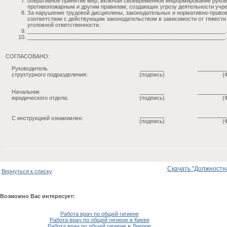
оперативное принятие мер, включая своевременное информирование руково
противопожарным и другим правилам, создающих угрозу деятельности учре
За нарушение трудовой дисциплины, законодательных и нормативно-правов
соответствии с действующим законодательством в зависимости от тяжести
уголовной ответственности.
_________________________________________________________________.
_________________________________________________________________.
СОГЛАСОВАНО:
Руководитель
________
_________
структурного подразделения:
(подпись)
(
Начальник
________
_________
юридического отдела:
(подпись)
(
________
_________
С инструкцией ознакомлен:
(подпись)
(
Скачать "Должностна
Вернуться к списку
Возможно Вас интересует:
Работа врач по общей гигиене
Работа врач по общей гигиене в Киеве
Работа врач по общей гигиене в Днепре