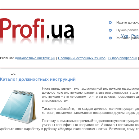
Ищете
должно
Нужна работа
Укр
Рус
|
Желаете рабо
Profi.ua:
Должностные инструкции
|
Словарь иностранных языков
|
Выбор профессии
-->
Каталог должностных инструкций
Ниже представлен текст должностной инструкции на должно
должностную инструкцию, распечатать или скопировать для
инструкция – это не совсем то, что вы искали, посмотрите
специальности».
Также не забывайте, что каждая должностная инструкция, д
которая, возможно, занимается совершенно другим видом д
Поэтому внимательно прочитайте должностную инструкцию
указаны специфичные направления. А если вы составите св
добавьте свою наработку в рубрику «Медицинские специальности». Возможно, кому-то