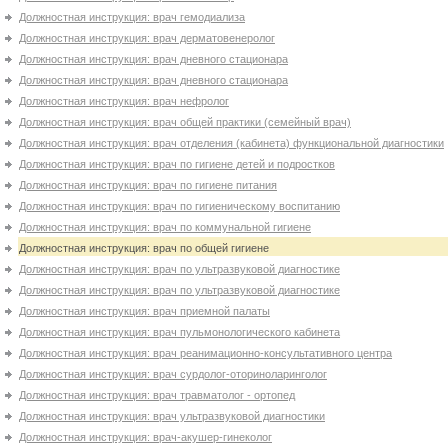
Должностная инструкция: врач гемодиализа
Должностная инструкция: врач дерматовенеролог
Должностная инструкция: врач дневного стационара
Должностная инструкция: врач дневного стационара
Должностная инструкция: врач нефролог
Должностная инструкция: врач общей практики (семейный врач)
Должностная инструкция: врач отделения (кабинета) функциональной диагностики
Должностная инструкция: врач по гигиене детей и подростков
Должностная инструкция: врач по гигиене питания
Должностная инструкция: врач по гигиеническому воспитанию
Должностная инструкция: врач по коммунальной гигиене
Должностная инструкция: врач по общей гигиене
Должностная инструкция: врач по ультразвуковой диагностике
Должностная инструкция: врач по ультразвуковой диагностике
Должностная инструкция: врач приемной палаты
Должностная инструкция: врач пульмонологического кабинета
Должностная инструкция: врач реанимационно-консультативного центра
Должностная инструкция: врач сурдолог-оториноларинголог
Должностная инструкция: врач травматолог - ортопед
Должностная инструкция: врач ультразвуковой диагностики
Должностная инструкция: врач-акушер-гинеколог