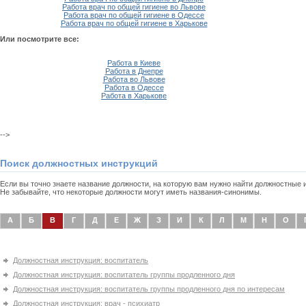
Работа врач по общей гигиене во Львове
Работа врач по общей гигиене в Одессе
Работа врач по общей гигиене в Харькове
Или посмотрите все:
Работа в Киеве
Работа в Днепре
Работа во Львове
Работа в Одессе
Работа в Харькове
-->
Поиск должностных инструкций
Если вы точно знаете название должности, на которую вам нужно найти должностные
Не забывайте, что некоторые должности могут иметь названия-синонимы.
А
Б
В
Г
Д
Е
Ж
З
И
К
Л
М
Н
О
Должностная инструкция: воспитатель
Должностная инструкция: воспитатель группы продленного дня
Должностная инструкция: воспитатель группы продленного дня по интересам
Должностная инструкция: врач - психиатр