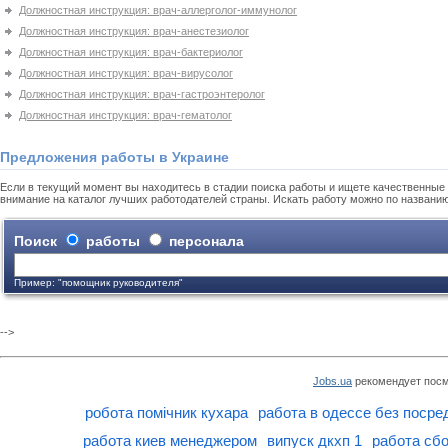
Должностная инструкция: врач-аллерголог-иммунолог
Должностная инструкция: врач-анестезиолог
Должностная инструкция: врач-бактериолог
Должностная инструкция: врач-вирусолог
Должностная инструкция: врач-гастроэнтеролог
Должностная инструкция: врач-гематолог
Предложения работы в Украине
Если в текущий момент вы находитесь в стадии поиска работы и ищете качественные 
внимание на каталог лучших работодателей страны. Искать работу можно по названи
Поиск
работы
персонала
Пример: "помощник руководителя"
-->
Jobs.ua
рекомендует посм
робота помічник кухара
работа в одессе без посре
работа киев менеджером
випуск дкхп 1
работа сб