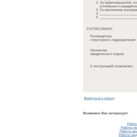
За правонарушения, со
уголовным и гражданск
За причинение материа
____________________
____________________
СОГЛАСОВАНО:
Руководитель
структурного подразделения:
Начальник
юридического отдела:
С инструкцией ознакомлен:
Вернуться к списку
Возможно Вас интересует:
Работ
Работа га
Работа га
Работа гар