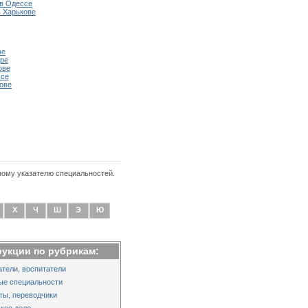
в Одессе
 Харькове
ве
ре
ове
ссе
ове
ному указателю специальностей.
Х
Ч
Ш
Э
Ю
рукции по рубрикам:
тели, воспитатели
ые специальности
ты, переводчики