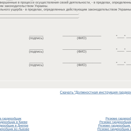
вершенные в процессе осуществления своей деятельности, - в пределах, определен
им законодательством Украины.
льного ущерба - в пределах, определенных действующим законодательством Украины
_____________________________________________.
_____________________________________________.
________
______________________
"____" __
(подпись)
(ФИО)
________
______________________
"____" __
(подпись)
(ФИО)
________
______________________
"____" __
(подпись)
(ФИО)
Скачать "Должностная инструкция гардероб
а гардеробщик
Резюме гардеро
рдеробщик в Киеве
Резюме гардеробщик
рдеробщик в Днепре
Резюме гардеробщик 
деробщик во Львове
Резюме гардеробщик 