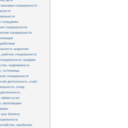
кое дело
страховые специальности
льности
иальности
 сотрудники
кие специальности
еские специальности
уникации
работники
льности, маркетинг
 рабочие специальности
специальности, продажи
ство, недвижимость
, гостинницы
ные специальности
ская деятельность, спорт
альности, склад
 деятельность
 сферы услуг
, креативщики
джеры
 шоу-бизнеса
ециальности
хозяйство, агробизнес