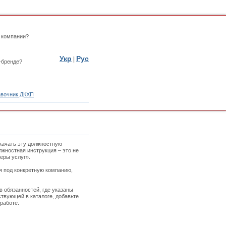
 компании?
Укр
Рус
|
-бренде?
вочник ДКХП
качать эту должностную
лжностная инструкция – это не
еры услуг».
ая под конкретную компанию,
в обязанностей, где указаны
твующей в каталоге, добавьте
работе.