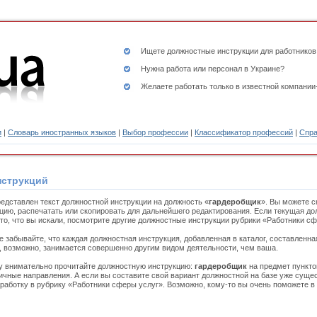
Ищете
должностные инструкции
для работников
Нужна работа или персонал в Украине?
Желаете работать только в известной компании
и
|
Словарь иностранных языков
|
Выбор профессии
|
Классификатор профессий
|
Спра
нструкций
едставлен текст должностной инструкции на должность «
гардеробщик
». Вы можете с
цию, распечатать или скопировать для дальнейшего редактирования. Если текущая до
то, что вы искали, посмотрите другие должностные инструкции рубрики «Работники сф
е забывайте, что каждая должностная инструкция, добавленная в каталог, составленн
, возможно, занимается совершенно другим видом деятельности, чем ваша.
 внимательно прочитайте должностную инструкцию:
гардеробщик
на предмет пункто
чные направления. А если вы составите свой вариант должностной на базе уже сущес
работку в рубрику «Работники сферы услуг». Возможно, кому-то вы очень поможете в 