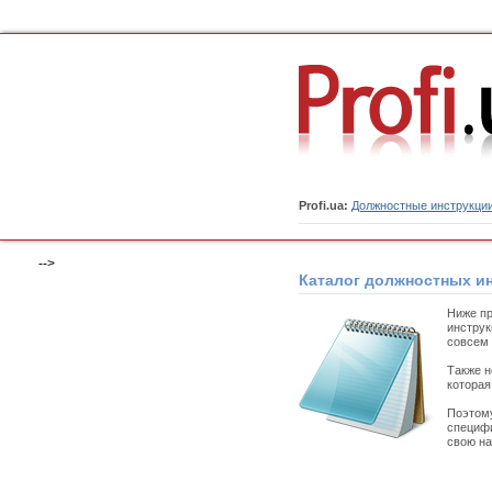
Profi.ua:
Должностные инструкци
-->
Каталог должностных и
Ниже пр
инструк
совсем 
Также н
которая
Поэтому
специфи
свою на