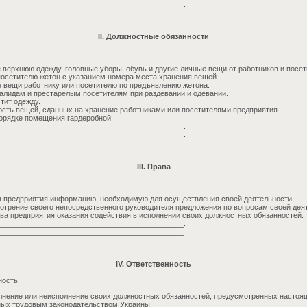
_____________________________________________.
II. Должностные обязанности
 верхнюю одежду, головные уборы, обувь и другие личные вещи от работников и посет
посетителю жетон с указанием номера места хранения вещей.
е вещи работнику или посетителю по предъявлению жетона.
лидам и престарелым посетителям при раздевании и одевании.
тит одежду.
сть вещей, сданных на хранение работниками или посетителями предприятия.
порядке помещения гардеробной.
_____________________________________________.
_____________________________________________.
III. Права
в предприятия информацию, необходимую для осуществления своей деятельности.
отрение своего непосредственного руководителя предложения по вопросам своей дея
тва предприятия оказания содействия в исполнении своих должностных обязанностей.
_____________________________________________.
_____________________________________________.
IV. Ответственность
ность:
нение или неисполнение своих должностных обязанностей, предусмотренных настоящ
ных трудовым законодательством Украины.