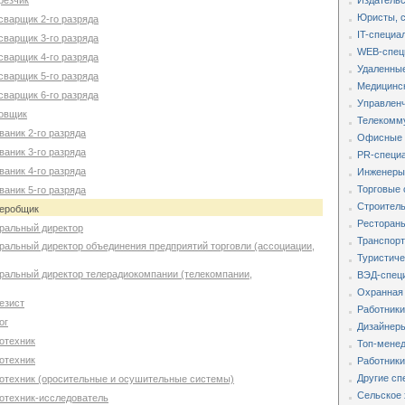
резчик
Издательс
Юристы, 
сварщик 2-го разряда
IT-специа
сварщик 3-го разряда
WEB-спец
сварщик 4-го разряда
Удаленные
сварщик 5-го разряда
Медицинс
сварщик 6-го разряда
Управленч
товщик
Телекомм
ваник 2-го разряда
Офисные 
ваник 3-го разряда
PR-специа
ваник 4-го разряда
Инженеры,
Торговые 
ваник 5-го разряда
Строитель
деробщик
Рестораны
еральный директор
Транспорт
еральный директор объединения предприятий торговли (ассоциации,
Туристиче
еральный директор телерадиокомпании (телекомпании,
ВЭД-специ
Охранная
езист
Работники
ог
Дизайнеры
отехник
Топ-мене
отехник
Работники
Другие сп
ротехник (оросительные и осушительные системы)
Сельское 
ротехник-исследователь