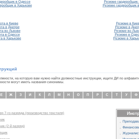
деробщик в Одессе
Резюме гардеробщик 
деробщик в Харькове
Резюме гардеробщик в
ота в Киеве
Резюме в Кие
ота в Днепре
Резюме в Днеп
та во Львове
Резюме во Льв
та в Одессе
Резюме в Оде
та в Харькове
Резюме в Харьк
трукций
олжности, на которую вам нужно найти должностные инструкции, ищите ДИ по алфавит
жности могут иметь названия-синонимы.
Е
Ж
З
И
К
Л
М
Н
О
П
Р
С
Т
У
Ф
Инст
ер 7-го разряда (производство текстиля)
чик
Преподава
ик (2-й разряд)
Финансов
овщик
Журналис