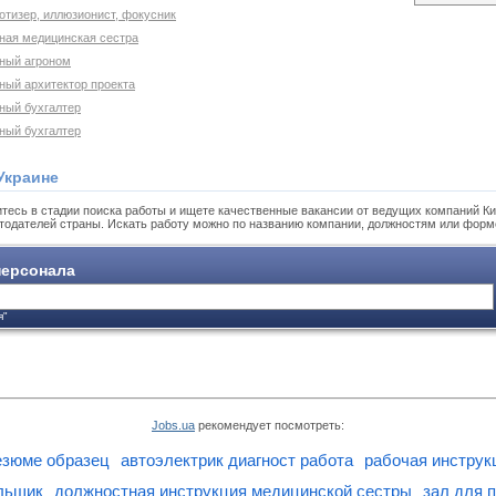
отизер, иллюзионист, фокусник
вная медицинская сестра
вный агроном
ный архитектор проекта
вный бухгалтер
вный бухгалтер
Украине
тесь в стадии поиска работы и ищете качественные вакансии от ведущих компаний Ки
тодателей страны. Искать работу можно по названию компании, должностям или форм
ерсонала
я"
Jobs.ua
рекомендует посмотреть:
езюме образец
автоэлектрик диагност работа
рабочая инструк
альщик
должностная инструкция медицинской сестры
зал для 