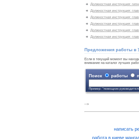
Должностная инструкция: гипн
Должностная инструкция: гла
Должностная инструкция: гла
Должностная инструкция: глав
Должностная инструкция: гла
Должностная инструкция: гла
Предложения работы в 
Если в текущий момент вы находи
внимание на каталог лучших рабо
Поиск
работы
п
Пример: "помощник руководител
-->
написать р
работа в киеве манг