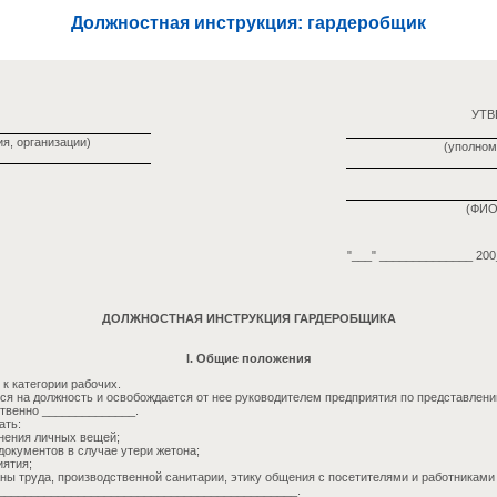
Должностная инструкция: гардеробщик
УТ
я, организации)
(уполном
(ФИО
"___" ______________ 200_
ДОЛЖНОСТНАЯ ИНСТРУКЦИЯ ГАРДЕРОБЩИКА
I. Общие положения
к категории рабочих.
ся на должность и освобождается от нее руководителем предприятия по представлен
твенно ______________.
ать:
анения личных вещей;
документов в случае утери жетона;
иятия;
аны труда, производственной санитарии, этику общения с посетителями и работниками
_____________________________________________.