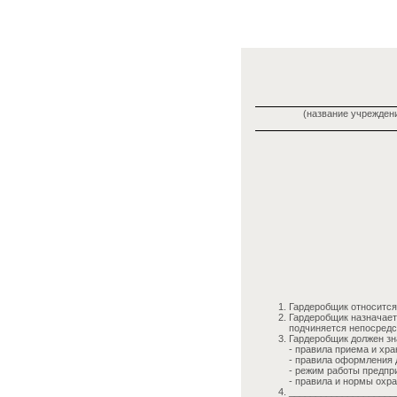
(название учреждени
Гардеробщик относится 
Гардеробщик назначает
подчиняется непосредс
Гардеробщик должен зн
- правила приема и хр
- правила оформления 
- режим работы предпр
- правила и нормы охр
____________________