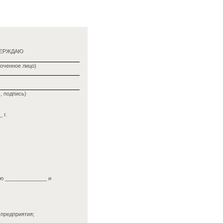
ВЕРЖДАЮ
оченное лицо)
, подпись)
 г.
ию ______________ и
 предприятия;