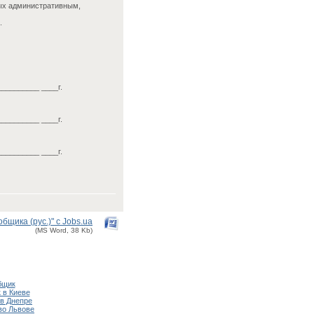
ных административным,
.
__________ ____г.
__________ ____г.
__________ ____г.
щика (рус.)" с Jobs.ua
(MS Word, 38 Kb)
бщик
 в Киеве
в Днепре
во Львове