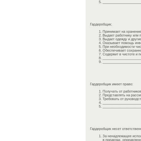
____________________
Гардеробщик:
Принимает на хранение
Выдает работнику или 
Выдает одежду и други
Оказывает помощь инва
При необходимости чис
Обеспечивает сохранно
Содержит в чистоте и 
____________________
____________________
Гардеробщик имеет право:
Получать от работнико
Представлять на рассм
Требовать от руководс
____________________
____________________
Гардеробщик несет ответствен
За ненадлежащее испол
в пределах, определен