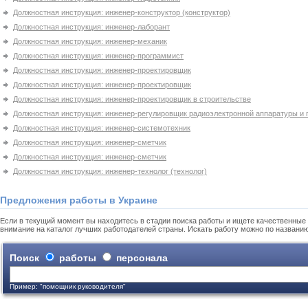
Должностная инструкция: инженер-конструктор (конструктор)
Должностная инструкция: инженер-лаборант
Должностная инструкция: инженер-механик
Должностная инструкция: инженер-программист
Должностная инструкция: инженер-проектировщик
Должностная инструкция: инженер-проектировщик
Должностная инструкция: инженер-проектировщик в строительстве
Должностная инструкция: инженер-регулировщик радиоэлектронной аппаратуры и 
Должностная инструкция: инженер-системотехник
Должностная инструкция: инженер-сметчик
Должностная инструкция: инженер-сметчик
Должностная инструкция: инженер-технолог (технолог)
Предложения работы в Украине
Если в текущий момент вы находитесь в стадии поиска работы и ищете качественные 
внимание на каталог лучших работодателей страны. Искать работу можно по названи
Поиск
работы
персонала
Пример: "помощник руководителя"