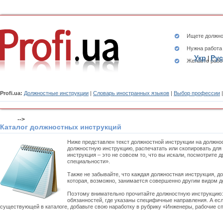
Ищете
должно
Нужна работа
Укр
Рус
|
Желаете рабо
Profi.ua:
Должностные инструкции
|
Словарь иностранных языков
|
Выбор профессии
-->
Каталог должностных инструкций
Ниже представлен текст должностной инструкции на должно
должностную инструкцию, распечатать или скопировать для
инструкция – это не совсем то, что вы искали, посмотрите
специальности».
Также не забывайте, что каждая должностная инструкция, д
которая, возможно, занимается совершенно другим видом д
Поэтому внимательно прочитайте должностную инструкцию
обязанностей, где указаны специфичные направления. А есл
существующей в каталоге, добавьте свою наработку в рубрику «Инженеры, рабочие сп