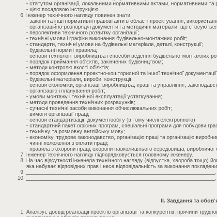
- статутом організації, локальними нормативними актами, нормативними та 
- цією посадовою інструкцією.
Інженер технічного нагляду повинен знати:
- закони та інші нормативні правові акти в області проектування, використа
- організаційно-розпорядчі документи та методичні матеріали, що стосуютьс
- перспективи технічного розвитку організації;
- технічні умови і графіки виконання будівельно-монтажних робіт;
- стандарти, технічні умови на будівельні матеріали, деталі, конструкції;
- будівельні норми і правила;
- основи технології виробництва і способи ведення будівельно-монтажних роб
- порядок приймання об'єктів, закінчених будівництвом;
- методи контролю якості об'єктів;
- порядок оформлення проектно-кошторисної та іншої технічної документації
- будівельні матеріали, вироби, конструкції;
- основи економіки, організації виробництва, праці та управління, законод
- організацію і планування робіт;
- умови монтажу і технічної експлуатації устаткування;
- методи проведення технічних розрахунків;
- сучасні технічні засоби виконання обчислювальних робіт;
- вимоги організації праці;
- основи стандартизації, документообігу (в тому числі електронного);
- стандартний пакет офісних програм, спеціальні програми для побудови граф
- технічну та розмовну англійську мову;
- економіку, трудове законодавство, організацію праці та організацію виробни
- чинні положення з оплати праці;
- правила з охорони праці, охорони навколишнього середовища, виробничої са
Інженер технічного нагляду підпорядковується головному інженеру.
На час відсутності інженера технічного нагляду (відпустка, хвороба тощо) й
яка набуває відповідних прав і несе відповідальність за виконання покладених
_________________________________________________________________.
_________________________________________________________________.
II. Завдання та обов'
Аналізує досвід реалізації проектів організації та конкурентів, причини труднощ