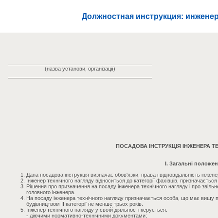
Должностная инструкция: инженер
(назва установи, організації)
ПОСАДОВА ІНСТРУКЦІЯ ІНЖЕНЕРА Т
I. Загальні положе
Дана посадова інструкція визначає обов'язки, права і відповідальність інжене
Інженер технічного нагляду відноситься до категорії фахівців, призначається 
Рішення про призначення на посаду інженера технічного нагляду і про звіл
головного інженера.
На посаду інженера технічного нагляду призначається особа, що має вищу пр
будівництвом II категорії не менше трьох років.
Інженер технічного нагляду у своїй діяльності керується:
- діючими нормативно-технічними документами;