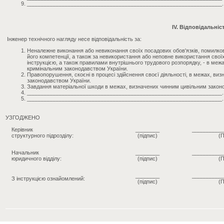
_________________________________________________________________.
IV. Відповідальніс
Інженер технічного нагляду несе відповідальність за:
Неналежне виконання або невиконання своїх посадових обов'язків, помилкові
його компетенції, а також за невикористання або неповне використання сво
інструкцією, а також правилами внутрішнього трудового розпорядку, - в ме
кримінальним законодавством України.
Правопорушення, скоєні в процесі здійснення своєї діяльності, в межах, ви
законодавством України.
Завдання матеріальної шкоди в межах, визначених чинним цивільним закон
_________________________________________________________________.
_________________________________________________________________.
УЗГОДЖЕНО
Керівник
________
__________
структурного підрозділу:
(підпис)
(П
Начальник
________
__________
юридичного відділу:
(підпис)
(П
________
__________
З інструкцією ознайомлений:
(підпис)
(П