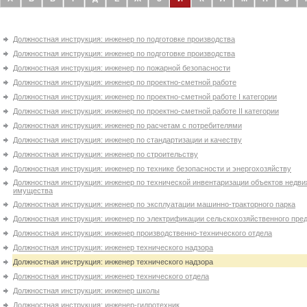
Должностная инструкция: инженер по подготовке производства
Должностная инструкция: инженер по подготовке производства
Должностная инструкция: инженер по пожарной безопасности
Должностная инструкция: инженер по проектно-сметной работе
Должностная инструкция: инженер по проектно-сметной работе І категории
Должностная инструкция: инженер по проектно-сметной работе ІІ категории
Должностная инструкция: инженер по расчетам с потребителями
Должностная инструкция: инженер по стандартизации и качеству
Должностная инструкция: инженер по строительству
Должностная инструкция: инженер по технике безопасности и энергохозяйству
Должностная инструкция: инженер по технической инвентаризации объектов недв
имущества
Должностная инструкция: инженер по эксплуатации машинно-тракторного парка
Должностная инструкция: инженер по электрификации сельскохозяйственного пре
Должностная инструкция: инженер производственно-технического отдела
Должностная инструкция: инженер технического надзора
Должностная инструкция: инженер технического надзора
Должностная инструкция: инженер технического отдела
Должностная инструкция: инженер школы
Должностная инструкция: инженер-гидротехник