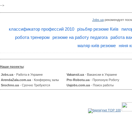
-->
Jobs.ua
рекомендует посм
классификатор профессий 2010
різьбяр резюме Київ
пило
робота тренером
резюме на работу педагога
работа ва
маляр київ резюме
няня к
Наши проекты
:
Jobs.ua
- Работа в Украине
Vakansii.ua
- Вакансии в Украине
ArendaZala.com.ua
- Конференц залы
Pro-Robotu.ua
- Пропоную Роботу
Srochno.ua
- Срочно Требуются
Uajobs.com.ua
- Поиск работы