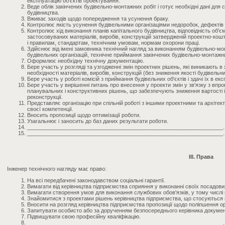
експлуатацію об'єктів проектування.
Веде облік закінчених будівельно-монтажних робіт і готує необхідні дані для 
будівництва.
Вживає заходів щодо попередження та усунення браку.
Контролює якість усунення будівельними організаціями недоробок, дефектів 
Контролює хід виконання планів капітального будівництва, відповідність об'ємі
застосовуваних матеріалів, виробів, конструкцій затвердженій проектно-ко
і правилам, стандартам, технічним умовам, нормам охорони праці.
Здійснює від імені замовника технічний нагляд за виконанням будівельно-мон
будівельних організацій, технічне приймання закінчених будівельно-монтажних 
Оформлює необхідну технічну документацію.
Бере участь у розгляді та узгодженні змін проектних рішень, які виникають в
необхідності матеріалів, виробів, конструкцій (без зниження якості будівельних
Бере участь у роботі комісій з приймання будівельних об'єктів і здачі їх в ек
Бере участь у вирішенні питань про внесення у проекти змін у зв'язку з вп
планувальних і конструктивних рішень, що забезпечують зниження вартості і 
реконструкції.
Представляє організацію при спільній роботі з іншими проектними та архіте
своєї компетенції.
Вносить пропозиції щодо оптимізації роботи.
Узагальнює і заносить до баз даних результати роботи.
_________________________________________________________________.
_________________________________________________________________.
III. Права
Інженер технічного нагляду має право:
На всі передбачені законодавством соціальні гарантії.
Вимагати від керівництва підприємства сприяння у виконанні своїх посадових 
Вимагати створення умов для виконання службових обов'язків, у тому числі
Знайомитися з проектами рішень керівництва підприємства, що стосуються й
Вносити на розгляд керівництва підприємства пропозиції щодо поліпшення орг
Запитувати особисто або за дорученням безпосереднього керівника документи
Підвищувати свою професійну кваліфікацію.
_________________________________________________________________.