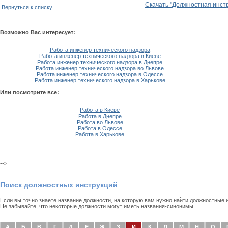
Скачать "Должностная инстр
Вернуться к списку
Возможно Вас интересует:
Работа инженер технического надзора
Работа инженер технического надзора в Киеве
Работа инженер технического надзора в Днепре
Работа инженер технического надзора во Львове
Работа инженер технического надзора в Одессе
Работа инженер технического надзора в Харькове
Или посмотрите все:
Работа в Киеве
Работа в Днепре
Работа во Львове
Работа в Одессе
Работа в Харькове
-->
Поиск должностных инструкций
Если вы точно знаете название должности, на которую вам нужно найти должностные
Не забывайте, что некоторые должности могут иметь названия-синонимы.
А
Б
В
Г
Д
Е
Ж
З
И
К
Л
М
Н
О