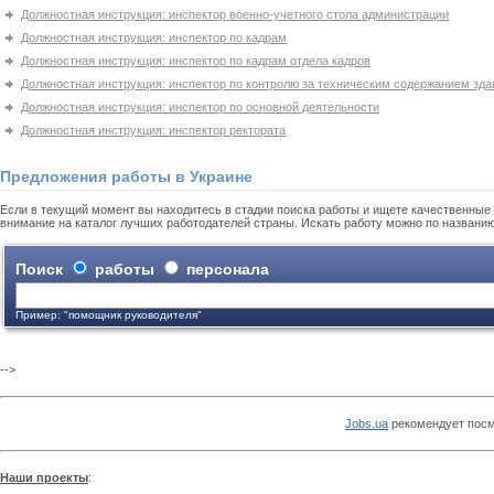
Должностная инструкция: инспектор военно-учетного стола администрации
Должностная инструкция: инспектор по кадрам
Должностная инструкция: инспектор по кадрам отдела кадров
Должностная инструкция: инспектор по контролю за техническим содержанием зда
Должностная инструкция: инспектор по основной деятельности
Должностная инструкция: инспектор ректората
Предложения работы в Украине
Если в текущий момент вы находитесь в стадии поиска работы и ищете качественные 
внимание на каталог лучших работодателей страны. Искать работу можно по названи
Поиск
работы
персонала
Пример: "помощник руководителя"
-->
Jobs.ua
рекомендует посм
Наши проекты
: