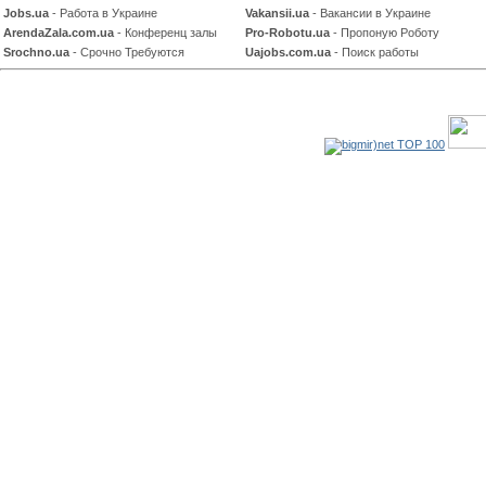
Jobs.ua
- Работа в Украине
Vakansii.ua
- Вакансии в Украине
ArendaZala.com.ua
- Конференц залы
Pro-Robotu.ua
- Пропоную Роботу
Srochno.ua
- Срочно Требуются
Uajobs.com.ua
- Поиск работы