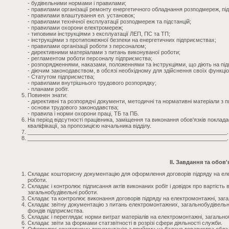
- будівельними нормами і правилами;
- правилами організації ремонту енергетичного обладнання розподмереж, підс
- правилами влаштування ел. установок;
- правилами технічної експлуатації розподмереж та підстанцій;
- правилами охорони електромереж;
- типовими інструкціями з експлуатації ЛЕП, ПС та ТП;
- інструкціями з протипожежної безпеки на енергетичних підприємствах;
- правилами організації роботи з персоналом;
- директивними матеріалами з питань виконуваної роботи;
- регламентом роботи персоналу підприємства;
- розпорядженнями, наказами, положеннями та інструкціями, що діють на під
- діючим законодавством, в обсязі необхідному для здійснення своїх функціо
- Статутом підприємства;
- правилами внутрішнього трудового розпорядку;
- планами робіт.
Повинен знати:
- директивні та розпорядчі документи, методичні та нормативні матеріали з 
- основи трудового законодавства;
- правила і норми охорони праці, ТБ та ПБ.
На період відсутності працівника, заміщення та виконання обов'язків поклад
кваліфікації, за пропозицією начальника відділу.
_________________________________________________________________.
_________________________________________________________________.
II. Завдання та обов'
Складає кошторисну документацію для оформлення договорів підряду на еле
роботи.
Складає і контролює підписання актів виконаних робіт і довідок про вартість
загальнобудівельні роботи.
Складає та контролює виконання договорів підряду на електромонтажні, зага
Складає звітну документацію з питань електромонтажних, загальнобудівельн
фондів підприємства.
Складає і переглядає норми витрат матеріалів на електромонтажні, загально
Складає звіти за формами статзвітності в розрізі сфери діяльності служби.