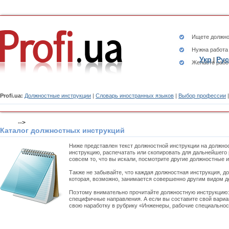
Ищете
должно
Нужна работа
Укр
Рус
|
Желаете рабо
Profi.ua:
Должностные инструкции
|
Словарь иностранных языков
|
Выбор профессии
-->
Каталог должностных инструкций
Ниже представлен текст должностной инструкции на должно
инструкцию, распечатать или скопировать для дальнейшего 
совсем то, что вы искали, посмотрите другие должностные 
Также не забывайте, что каждая должностная инструкция, д
которая, возможно, занимается совершенно другим видом д
Поэтому внимательно прочитайте должностную инструкцию
специфичные направления. А если вы составите свой вариа
свою наработку в рубрику «Инженеры, рабочие специальност