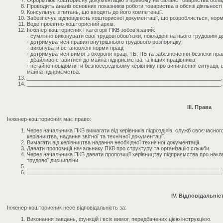
Оформлює кошторисну документацію з прийому на баланс товариства обла
Проводить аналіз основних показників роботи товариства в обсязі діяльності 
Консультує з питань, що входять до його компетенції.
Забезпечує відповідність кошторисної документації, що розробляється, но
Веде проектно-кошторисний архів.
Інженер-кошторисник I категорії ПКВ зобов'язаний:
- сумлінно виконувати свої трудові обов'язки, покладені на нього трудовим 
- дотримуватися правил внутрішнього трудового розпорядку;
- виконувати встановлені норми праці;
- дотримуватися вимог з охорони праці, ТБ, ПБ та забезпечення безпеки прац
- дбайливо ставитися до майна підприємства та інших працівників;
- негайно повідомляти безпосередньому керівнику про виникнення ситуації,
майна підприємства.
_________________________________________________________________.
_________________________________________________________________.
III. Права
Інженер-кошторисник має право:
Через начальника ПКВ вимагати від керівників підрозділів, служб своєчасно
керівництва, надання звітної та технічної документації.
Вимагати від керівництва надання необхідної технічної документації.
Давати пропозиції начальнику ПКВ про структуру та організацію служби.
Через начальника ПКВ давати пропозиції керівництву підприємства про накл
трудової дисципліни.
_________________________________________________________________.
_________________________________________________________________.
IV. Відповідальніс
Інженер-кошторисник несе відповідальність за:
Виконання завдань, функцій і всіх вимог, передбачених цією інструкцією.