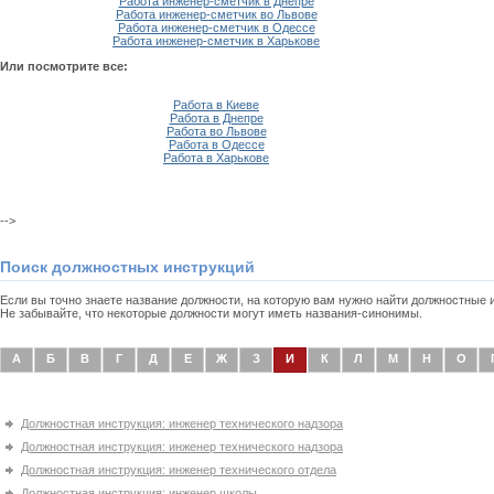
Работа инженер-сметчик в Днепре
Работа инженер-сметчик во Львове
Работа инженер-сметчик в Одессе
Работа инженер-сметчик в Харькове
Или посмотрите все:
Работа в Киеве
Работа в Днепре
Работа во Львове
Работа в Одессе
Работа в Харькове
-->
Поиск должностных инструкций
Если вы точно знаете название должности, на которую вам нужно найти должностные
Не забывайте, что некоторые должности могут иметь названия-синонимы.
А
Б
В
Г
Д
Е
Ж
З
И
К
Л
М
Н
О
Должностная инструкция: инженер технического надзора
Должностная инструкция: инженер технического надзора
Должностная инструкция: инженер технического отдела
Должностная инструкция: инженер школы