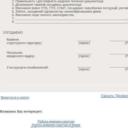
Правильність і достовірність ведення технічної документації.
Дотримання термінів погоджень документації.
Виконання вимог ПТБ, ПТЕ, СНиП, посадових і виробничих інструкцій, регл
Збиток, заподіяний підприємству некваліфікованими діями.
Виконання норм чинного законодавства.
_________________________________________________________________.
_________________________________________________________________.
УЗГОДЖЕНО
Керівник
________
__________
структурного підрозділу:
(підпис)
(П
Начальник
________
__________
юридичного відділу:
(підпис)
(П
________
__________
З інструкцією ознайомлений:
(підпис)
(П
Скачать "Должно
Вернуться к списку
Возможно Вас интересует:
Работа инженер-сметчик
Работа инженер-сметчик в Киеве