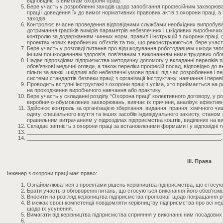
відповідність вимогам охорони праці.
Бере участь у розробленні заходів щодо запобігання професійним захворюв
праці і доведення їх до вимог нормативних правових актів з охорони праці, 
заходів.
Контролює вчасне проведення відповідними службами необхідних випробувань
дотримання графіків вимірів параметрів небезпечних і шкідливих виробничих 
контролю за додержанням чинних норм, правил і інструкцій з охорони праці, с
проектах нових виробничих об’єктів та тих, що реконструюються, бере участь
Бере участь у розгляді питання про відшкодування роботодавцем шкоди зап
іншим пошкодженням здоров’я, пов’язаним з виконанням ними трудових обов
Надає підрозділам підприємства методичну допомогу у вкладанні переліків п
обов’язкові медичні огляди, а також переліки професій посад, відповідно до
пільги за важкі, шкідливі або небезпечні умови праці; під час розроблення і п
системи стандартів безпеки праці; з організації інструктажу, навчання і перев
Проводить вступні інструктажі з охорони праці з усіма, хто приймається на р
на проходження виробничого навчання або практику.
Бере участь у складанні розділу “Охорона праці” колективного договору, у р
виробничо-обумовлених захворювань, вивчає їх причини, аналізує ефективні
Здійснює контроль за організацією зберігання, видання, прання, хімічного ч
одягу, спеціального взуття та інших засобів індивідуального захисту, станом
правильним витрачанням у підрозділах підприємства коштів, виділених на ви
Складає звітність з охорони праці за встановленими формами і у відповідні т
_________________________________________________________________.
_________________________________________________________________.
III. Права
Інженер з охорони праці має право:
Ознайомлюватися з проектами рішень керівництва підприємства, що стосуют
Брати участь в обговоренні питань, що стосуються виконання його обов'язків
Вносити на розгляд керівництва підприємства пропозиції щодо покращання роб
В межах своєї компетенції повідомляти керівництву підприємства про всі недол
щодо їх усунення.
Вимагати від керівництва підприємства сприяння у виконанні ним посадових 
_________________________________________________________________.