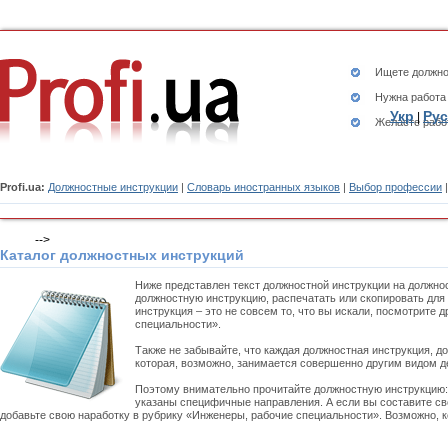
Ищете
должно
Нужна работа
Укр
Рус
|
Желаете рабо
Profi.ua:
Должностные инструкции
|
Словарь иностранных языков
|
Выбор профессии
-->
Каталог должностных инструкций
Ниже представлен текст должностной инструкции на должно
должностную инструкцию, распечатать или скопировать для
инструкция – это не совсем то, что вы искали, посмотрите
специальности».
Также не забывайте, что каждая должностная инструкция, д
которая, возможно, занимается совершенно другим видом д
Поэтому внимательно прочитайте должностную инструкцию
указаны специфичные направления. А если вы составите св
добавьте свою наработку в рубрику «Инженеры, рабочие специальности». Возможно, к