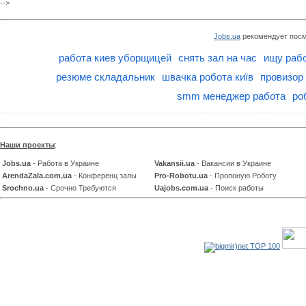
-->
Jobs.ua
рекомендует посм
работа киев уборщицей
снять зал на час
ищу рабо
резюме складальник
швачка робота київ
провизор
smm менеджер работа
ро
Наши проекты
:
Jobs.ua
- Работа в Украине
Vakansii.ua
- Вакансии в Украине
ArendaZala.com.ua
- Конференц залы
Pro-Robotu.ua
- Пропоную Роботу
Srochno.ua
- Срочно Требуются
Uajobs.com.ua
- Поиск работы