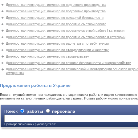
Должностная инструкция: инженер по подготовке производства
Должностная инструкция: инженер по подготовке производства
Должностная инструкция: инженер по пожарной безопасности
Должностная инструкция: инженер по проектно-сметной работе
Должностная инструкция: инженер по проектно-сметной работе І категории
Должностная инструкция: инженер по проектно-сметной работе ІІ категории
Должностная инструкция: инженер по расчетам с потребителями
Должностная инструкция: инженер по стандартизации и качеству
Должностная инструкция: инженер по строительству
Должностная инструкция: инженер по технике безопасности и энергохозяйству
Должностная инструкция: инженер по технической инвентаризации объектов недв
имущества
Предложения работы в Украине
Если в текущий момент вы находитесь в стадии поиска работы и ищете качественные 
внимание на каталог лучших работодателей страны. Искать работу можно по названи
Поиск
работы
персонала
Пример: "помощник руководителя"