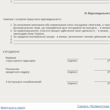
_________________________________________________________________.
IV. Відповідальніс
Інженер з охорони праці несе відповідальність:
За неналежне виконання або невиконання своїх посадових обов'язків, а так
функціональних прав, що передбачені цією посадовою інструкцією, - в межа
За правопорушення, скоєні в процесі здійснення своєї діяльності, - в межа
законодавством України.
За завдання матеріальної шкоди - в межах, визначених чинним цивільним з
_________________________________________________________________.
_________________________________________________________________.
УЗГОДЖЕНО
Керівник
________
__________
структурного підрозділу:
(підпис)
(П
Начальник
________
__________
юридичного відділу:
(підпис)
(П
________
__________
З інструкцією ознайомлений:
(підпис)
(П
Скачать "Должностная и
Вернуться к списку