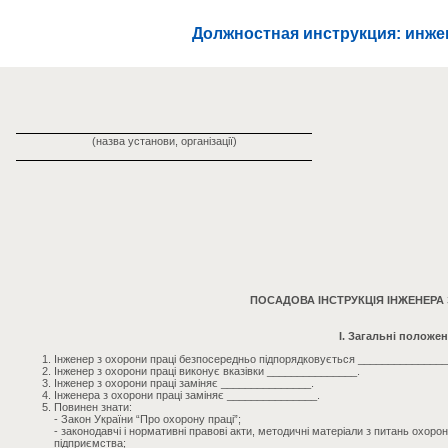
Должностная инструкция: инже
(назва установи, організації)
ПОСАДОВА ІНСТРУКЦІЯ ІНЖЕНЕРА 
I. Загальні положе
Інженер з охорони праці безпосередньо підпорядковується _______________
Інженер з охорони праці виконує вказівки _______________.
Інженер з охорони праці заміняє _______________.
Інженера з охорони праці заміняє _______________.
Повинен знати:
- Закон України “Про охорону праці”;
- законодавчі і нормативні правові акти, методичні матеріали з питань охорон
підприємства;