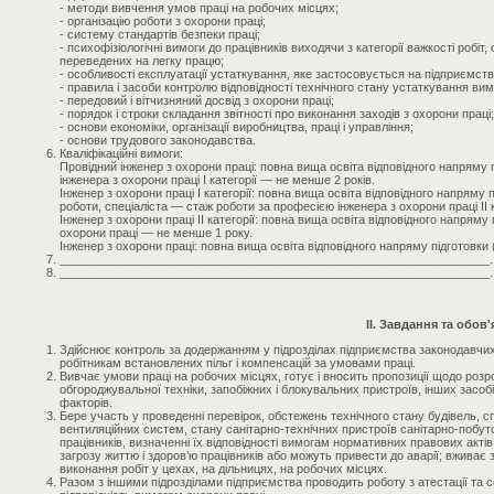
- методи вивчення умов праці на робочих місцях;
- організацію роботи з охорони праці;
- систему стандартів безпеки праці;
- психофізіологічні вимоги до працівників виходячи з категорії важкості робіт,
переведених на легку працю;
- особливості експлуатації устаткування, яке застосовується на підприємстві
- правила і засоби контролю відповідності технічного стану устаткування ви
- передовий і вітчизняний досвід з охорони праці;
- порядок і строки складання звітності про виконання заходів з охорони праці;
- основи економіки, організації виробництва, праці і управління;
- основи трудового законодавства.
Кваліфікаційні вимоги:
Провідний інженер з охорони праці: повна вища освіта відповідного напряму п
інженера з охорони праці I категорії — не менше 2 років.
Інженер з охорони праці I категорії: повна вища освіта відповідного напряму п
роботи, спеціаліста — стаж роботи за професією інженера з охорони праці II 
Інженер з охорони праці II категорії: повна вища освіта відповідного напряму
охорони праці — не менше 1 року.
Інженер з охорони праці: повна вища освіта відповідного напряму підготовки 
_________________________________________________________________.
_________________________________________________________________.
II. Завдання та обов'
Здійснює контроль за додержанням у підрозділах підприємства законодавчих
робітникам встановлених пільг і компенсацій за умовами праці.
Вивчає умови праці на робочих місцях, готує і вносить пропозиції щодо роз
обгороджувальної техніки, запобіжних і блокувальних пристроїв, інших засоб
факторів.
Бере участь у проведенні перевірок, обстежень технічного стану будівель, с
вентиляційних систем, стану санітарно-технічних пристроїв санітарно-побут
працівників, визначенні їх відповідності вимогам нормативних правових актів
загрозу життю і здоров’ю працівників або можуть привести до аварії; вживає
виконання робіт у цехах, на дільницях, на робочих місцях.
Разом з іншими підрозділами підприємства проводить роботу з атестації та с