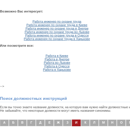
Возможно Вас интересует:
Работа инженер по охране труда
Работа инженер по охране труда в Киеве
Работа инженер по охране труда в Днепре
Работа инженер по охране труда во Львове
Работа инженер по охране труда в Одессе
Работа инженер по охране труда в Харькове
Или посмотрите все:
Работа в Киеве
Работа в Днепре
Работа во Львове
Работа в Одессе
Работа в Харькове
-->
Поиск должностных инструкций
Если вы точно знаете название должности, на которую вам нужно найти должностные
Не забывайте, что некоторые должности могут иметь названия-синонимы.
А
Б
В
Г
Д
Е
Ж
З
И
К
Л
М
Н
О