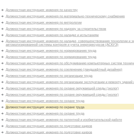
Должностная инструкция: инженер по качеству
Должностная инструкция: инженер по материально-техническому снабжению
Должностная инструкция: инженер по метрологии
Должностная инструкция: инженер по надзору за строительством
Должностная инструкция: инженер по наладке и испытаниям
Должностная инструкция: инженер по наладке, совершенствованию технологии и э
автоматизированной системы контроля и учета энергоресурсов (АСКУЭ)
Должностная инструкция: инженер по нормированию труда
Должностная инструкция: инженер по нормированию труда
Должностная инструкция: инженер по обслуживанию компьютерных систем технич
Должностная инструкция: инженер по озеленению (ландшафтный дизайнер)
Должностная инструкция: инженер по организации труда
Должностная инструкция: инженер по организации эксплуатации и ремонту зданий
Должностная инструкция: инженер по охране окружающей среды (эколог)
Должностная инструкция: инженер по охране окружающей среды (эколог)
Должностная инструкция: инженер по охране труда
Должностная инструкция: инженер по охране труда
Должностная инструкция: инженер по охране труда
Должностная инструкция: инженер по патентной и изобретательской работе
Должностная инструкция: инженер по подготовке кадров
Должностная инструкция: инженер по подготовке кадров