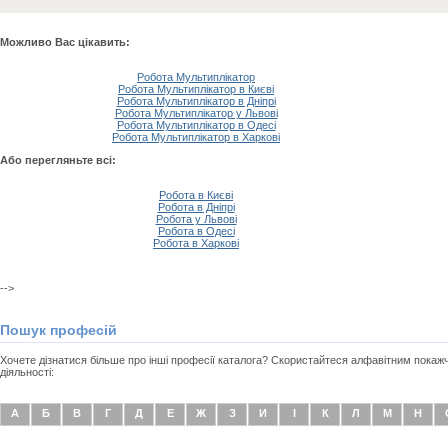
Можливо Вас цікавить:
Робота Мультиплікатор
Робота Мультиплікатор в Києві
Робота Мультиплікатор в Дніпрі
Робота Мультиплікатор у Львові
Робота Мультиплікатор в Одесі
Робота Мультиплікатор в Харкові
Або перегляньте всі:
Робота в Києві
Робота в Дніпрі
Робота у Львові
Робота в Одесі
Робота в Харкові
-->
Пошук професій
Хочете дізнатися більше про інші професії каталога? Скористайтеся алфавітним покаж
діяльності:
А
Б
В
Г
Д
Е
Ж
З
И
І
К
Л
М
Н