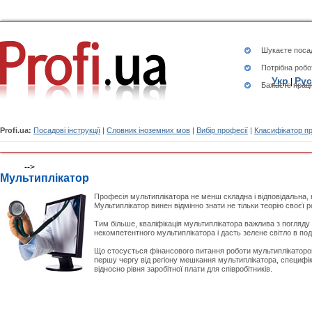
Шукаєте
посад
Потрібна робо
Укр
Рус
|
Бажаєте працю
Profi.ua:
Посадові інструкції
|
Словник іноземних мов
|
Вибір професії
|
Класифікатор п
-->
Мультиплікатор
Професія мультиплікатора не менш складна і відповідальна, н
Мультиплікатор винен відмінно знати не тільки теорію своєї 
Тим більше, кваліфікація мультиплікатора важлива з погляду
некомпетентного мультиплікатора і дасть зелене світло в по
Що стосується фінансового питання роботи мультиплікатором,
першу чергу від регіону мешкання мультиплікатора, специфік
відносно рівня заробітної плати для співробітників.