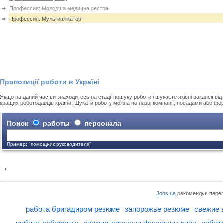
Профессия: Молодша медична сестра
Профессия: Мультиплікатор
Пропозиції роботи в Україні
Якщо на даний час ви знаходитесь на стадії пошуку роботи і шукаєте якісні вакансії від 
кращих роботодавців країни. Шукати роботу можна по назві компанії, посадами або фо
Поиск
работы
персонала
Пример: "помощник руководителя"
-->
Jobs.ua
рекомендує перег
работа бригадиром резюме
запорожье резюме
свежие 
робота лаборанта
свежие вакансии фасовщик киев
робот