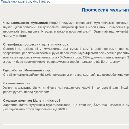
Працівники культури, кіно і театру
Профессия мультип
Чем занимается Мультиплікатор?
Придумує персонажів мультфільмів, виконує е
шукає цікаві прийоми, які дозволяють виділити фільм з маси інших. Займається 
персонажів (опрацьовує їх рухи, малюючи проміжні фази). Зазвичай над мультфіл
частину роботи.
Специфика профессии мультиплікатора:
Сьогодні на озброєнні у мультиплікатора сучасні комп'ютерні програми, що д
зображення, реалістичні пейзажі, рухи персонажів. Мультфільми все частіше роблять 
нові назви професії мультиплікатора - 3-D-аніматори, CG-художники, візуалізатори, 
а ось чи буде переконливою гра придуманих героїв - залежить від його таланту.
Где работает Мультиплікатор:
Студії мультиплікаційних фільмів, рекламні агентства, компанії, що розрорбляють комп
Личные качества:
Уміння малювати, відчуття кінематики (екранного часу) і... акторські дані. Ін
репетирувати перед дзеркалом.
Сколько получает Мультиплікатор?
Заробітна плата художника-мультиплікатора, що починає, $325-490 незалежно ві
Досвідчені аніматори заробляють від $1000.