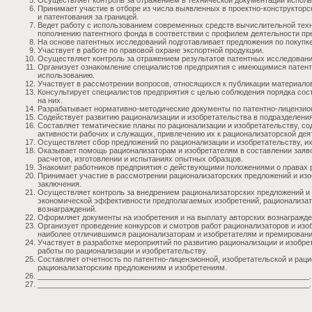
Осуществляет контроль за отражением в технической документации использ
Принимает участие в отборе из числа выявленных в проектно-конструкторск
и патентования за границей.
Ведет работу с использованием современных средств вычислительной техн
пополнению патентного фонда в соответствии с профилем деятельности пр
На основе патентных исследований подготавливает предложения по покупк
Участвует в работе по правовой охране экспортной продукции.
Осуществляет контроль за отражением результатов патентных исследовани
Организует ознакомление специалистов предприятия с имеющимися патент
использованию.
Участвует в рассмотрении вопросов, относящихся к публикации материало
Консультирует специалистов предприятия с целью соблюдения порядка сос
на них.
Разрабатывает нормативно-методические документы по патентно-лицензион
Содействует развитию рационализации и изобретательства в подразделени
Составляет тематические планы по рационализации и изобретательству, со
активности рабочих и служащих, привлечению их к рационализаторской дея
Осуществляет сбор предложений по рационализации и изобретательству, их
Оказывает помощь рационализаторам и изобретателям в составлении заяв
расчетов, изготовлении и испытаниях опытных образцов.
Знакомит работников предприятия с действующими положениями о правах р
Принимает участие в рассмотрении рационализаторских предложений и изоб
заключения.
Осуществляет контроль за внедрением рационализаторских предложений и 
экономической эффективности предполагаемых изобретений, рационализат
вознаграждений.
Оформляет документы на изобретения и на выплату авторских вознагражде
Организует проведение конкурсов и смотров работ рационализаторов и изо
наиболее отличившимся рационализаторам и изобретателям и премированию
Участвует в разработке мероприятий по развитию рационализации и изобр
работы по рационализации и изобретательству.
Составляет отчетность по патентно-лицензионной, изобретательской и рац
рационализаторским предложениям и изобретениям.
_________________________________________________________________.
_________________________________________________________________.