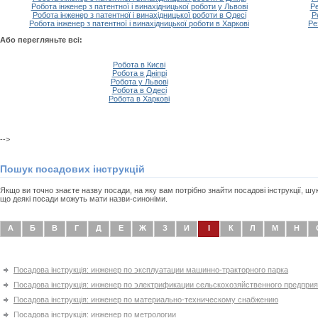
Робота інженер з патентної і винахідницької роботи у Львові
Ре
Робота інженер з патентної і винахідницької роботи в Одесі
Р
Робота інженер з патентної і винахідницької роботи в Харкові
Ре
Або перегляньте всі:
Робота в Києві
Робота в Дніпрі
Робота у Львові
Робота в Одесі
Робота в Харкові
-->
Пошук посадових інструкцій
Якщо ви точно знаєте назву посади, на яку вам потрібно знайти посадові інструкції, ш
що деякі посади можуть мати назви-синоніми.
А
Б
В
Г
Д
Е
Ж
З
И
І
К
Л
М
Н
Посадова інструкція: инженер по эксплуатации машинно-тракторного парка
Посадова інструкція: инженер по электрификации сельскохозяйственного предпри
Посадова інструкція: инженер по материально-техническому снабжению
Посадова інструкція: инженер по метрологии