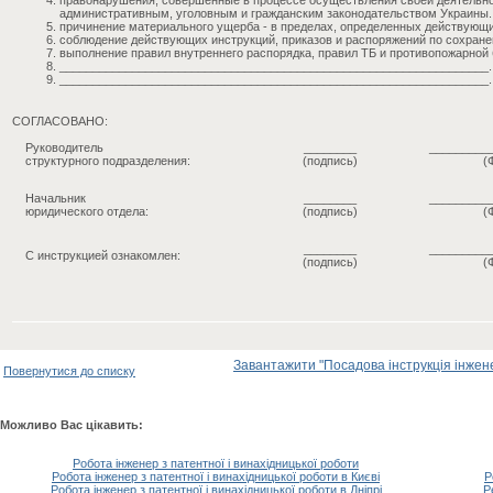
правонарушения, совершенные в процессе осуществления своей деятельно
административным, уголовным и гражданским законодательством Украины.
причинение материального ущерба - в пределах, определенных действующ
соблюдение действующих инструкций, приказов и распоряжений по сохран
выполнение правил внутреннего распорядка, правил ТБ и противопожарной 
_________________________________________________________________.
_________________________________________________________________.
СОГЛАСОВАНО:
Руководитель
________
_________
структурного подразделения:
(подпись)
(
Начальник
________
_________
юридического отдела:
(подпись)
(
________
_________
С инструкцией ознакомлен:
(подпись)
(
Завантажити "Посадова інструкція інженер
Повернутися до списку
Можливо Вас цікавить:
Робота інженер з патентної і винахідницької роботи
Робота інженер з патентної і винахідницької роботи в Києві
Р
Робота інженер з патентної і винахідницької роботи в Дніпрі
Р