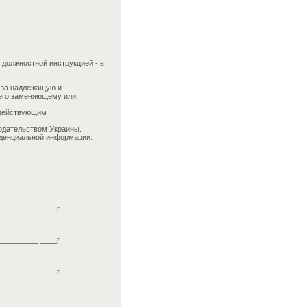
должностной инструкцией - в
 за надлежащую и
 его заменяющему или
 действующим
одательством Украины.
иденциальной информации.
__________ ____г.
__________ ____г.
__________ ____г.