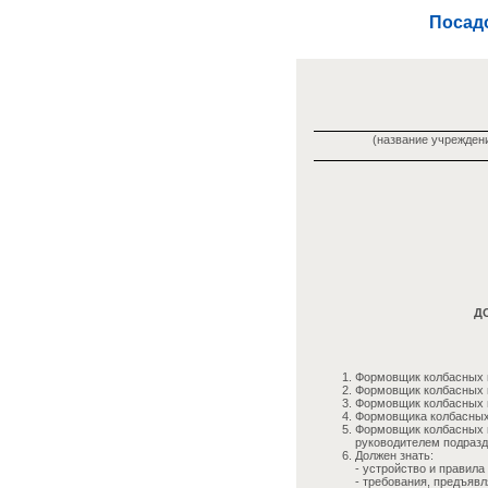
Посадо
(название учреждени
Д
Формовщик колбасных и
Формовщик колбасных и
Формовщик колбасных и
Формовщика колбасных 
Формовщик колбасных и
руководителем подразд
Должен знать:
- устройство и правил
- требования, предъяв