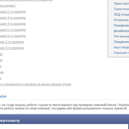
Транспорт
респондент
Туристична
вщик 2-го разряда
ЗЕД-спеці
вщик 3-го разряда
Охоронна 
вщик 4-го разряда
Працівник
вщик 5-го разряда
Дизайнери
вщик 6-го разряда
Топ-мене
щик 2-го разряда
Працівник
Інші спеці
щик 4-го разряда
Сільське 
вт
вт
к
ица
к
ист-организатор торговли на рынке ценных бумаг
аїні
а стадії пошуку роботи і шукаєте якісні вакансії від провідних компаній Києва і України
ти роботу можна по назві компанії, посадами або формі розширеного пошуку вакансій.
ерсоналу