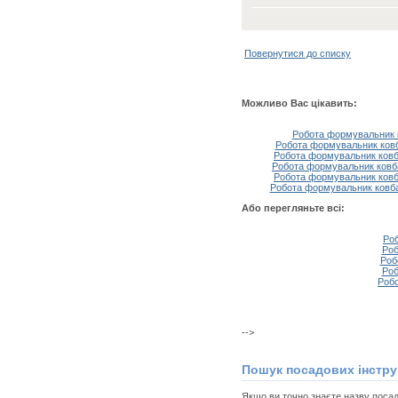
Повернутися до списку
Можливо Вас цікавить:
Робота формувальник к
Робота формувальник ковба
Робота формувальник ковба
Робота формувальник ковба
Робота формувальник ковба
Робота формувальник ковбас
Або перегляньте всі:
Роб
Роб
Роб
Роб
Робо
-->
Пошук посадових інстру
Якщо ви точно знаєте назву посади