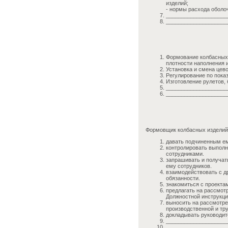
изделий;
- нормы расхода оболо
____________________
____________________
Формование колбасных
плотности наполнения 
Установка и смена цево
Регулирование по пока
Изготовление рулетов, 
____________________
____________________
Формовщик колбасных изделий
давать подчиненным ем
контролировать выпол
сотрудниками.
запрашивать и получат
ему сотрудников.
взаимодействовать с д
обязанности.
знакомиться с проекта
предлагать на рассмот
Должностной инструкци
выносить на рассмотре
производственной и тр
докладывать руководит
____________________
____________________