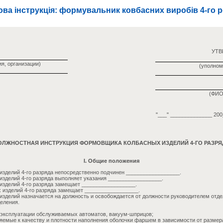
ва інструкція: формувальник ковбасних виробів 4-го 
УТ
я, организации)
(уполном
(ФИО
"___" ______________ 200_
ОЛЖНОСТНАЯ ИНСТРУКЦИЯ ФОРМОВЩИКА КОЛБАСНЫХ ИЗДЕЛИЙ 4-ГО РАЗРЯ
I. Общие положения
зделий 4-го разряда непосредственно подчинен __________________.
зделий 4-го разряда выполняет указания __________________.
зделий 4-го разряда замещает __________________.
изделий 4-го разряда замещает __________________.
зделий назначается на должность и освобождается от должности руководителем отде
еления.
а эксплуатации обслуживаемых автоматов, вакуум-шприцов;
ляемые к качеству и плотности наполнения оболочки фаршем в зависимости от размер