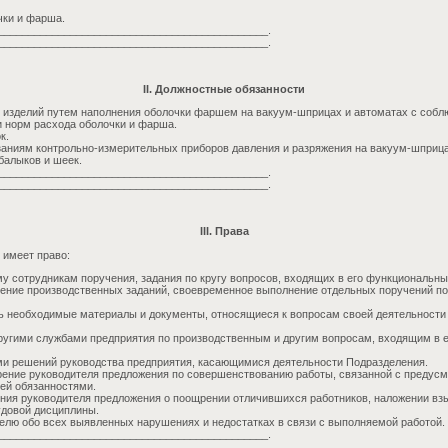
чки и фарша.
_____________________________________________.
_____________________________________________.
II. Должностные обязанности
 изделий путем наполнения оболочки фаршем на вакуум-шприцах и автоматах с соб
и норм расхода оболочки и фарша.
к.
заниям контрольно-измерительных приборов давления и разряжения на вакуум-шприца
балыков и шеек.
_____________________________________________.
_____________________________________________.
III. Права
 имеет право:
у сотрудникам поручения, задания по кругу вопросов, входящих в его функциональны
нение производственных заданий, своевременное выполнение отдельных поручений п
ь необходимые материалы и документы, относящиеся к вопросам своей деятельности
ругими службами предприятия по производственным и другим вопросам, входящим в 
ми решений руководства предприятия, касающимися деятельности Подразделения.
рение руководителя предложения по совершенствованию работы, связанной с преду
ей обязанностями.
ния руководителя предложения о поощрении отличившихся работников, наложении вз
удовой дисциплины.
елю обо всех выявленных нарушениях и недостатках в связи с выполняемой работой.
_____________________________________________.
_____________________________________________.