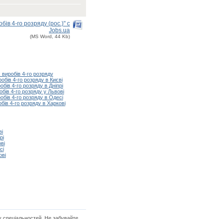
в 4-го розряду (рос.)" с
Jobs.ua
(MS Word, 44 Kb)
виробів 4-го розряду
бів 4-го розряду в Києві
ів 4-го розряду в Дніпрі
ів 4-го розряду у Львові
бів 4-го розряду в Одесі
ів 4-го розряду в Харкові
ві
рі
ві
сі
ові
у спеціальностей. Не забувайте,