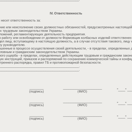
IV. Ответственность
несет ответственность за:
ие или неисполнение своих должностных обязанностей, предусмотренных настоящей 
х трудовым законодательством Украины.
ложений, регламентирующих деятельность предприятия.
ю работу или освобождении от должности Формовщик колбасных изделий ответственен
ел лицу, вступающему в настоящую должность, а в случае отсутствия такового, лицу
у руководителю.
шенные в процессе осуществления своей деятельности, - в пределах, определенных
ловным и гражданским законодательством Украины.
ого ущерба - в пределах, определенных действующим трудовым и гражданским закон
х инструкций, приказов и распоряжений по сохранению коммерческой тайны и конф
треннего распорядка, правил ТБ и противопожарной безопасности.
_____________________________________________.
_____________________________________________.
________
______________________
"____" __
(подпись)
(ФИО)
________
______________________
"____" __
(подпись)
(ФИО)
________
______________________
"____" __
(подпись)
(ФИО)