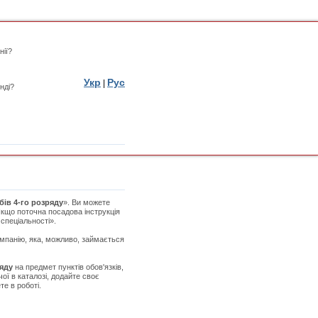
нії?
Укр
Рус
|
нді?
ів 4-го розряду
». Ви можете
Якщо поточна посадова інструкція
 спеціальності».
омпанію, яка, можливо, займається
яду
на предмет пунктів обов'язків,
ої в каталозі, додайте своє
е в роботі.