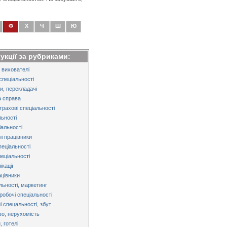
Ф
Х
Ч
Ш
Ю
рукції за рубриками:
 вихователі
спеціальності
и, перекладачі
 справа
трахові спеціальності
льності
альності
і працівники
пеціальності
пеціальності
кації
ацівники
льності, маркетинг
робочі спеціальності
і спецальності, збут
во, нерухомість
 готелі