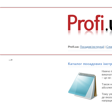
Profi.ua:
Посадові інструкції
|
Слов
-->
Каталог посадових інстр
Нижче п
викачат
– це не 
Також н
абсолют
Тому ув
де вказ
напрацю