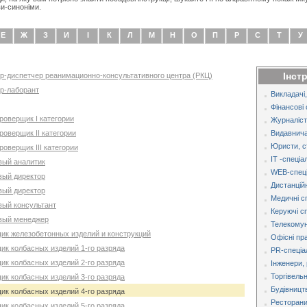
и-синоніми.
Е
Ж
З
И
І
К
Л
М
Н
О
П
Р
С
Т
У
Інст
ер-диспетчер реанимационно-консультативного центра (РКЦ)
ер-лаборант
Викладачі,
Фінансові 
роверщик I категории
Журналіст
роверщик IІ категории
Видавнича
Юристи, с
роверщик IІІ категории
IT -спеціа
вый аналитик
WEB-спеці
вый директор
Дистанційн
вый директор
Медичні с
вый консультант
Керуючі с
овый менеджер
Телекомуні
щик железобетонных изделий и конструкций
Офісні пр
ик колбасных изделий 1-го разряда
PR-спеціа
ик колбасных изделий 2-го разряда
Інженери, 
Торгівельн
ик колбасных изделий 3-го разряда
Будівницт
ик колбасных изделий 4-го разряда
Ресторани,
ик колбасных изделий 5-го разряда