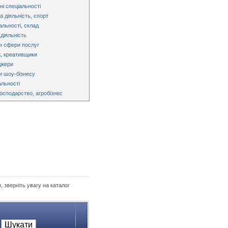
ні спеціальності
 діяльність, спорт
альності, склад
діяльність
и сфери послуг
, креативщики
джери
и шоу-бізнесу
альності
господарство, агробізнес
, зверніть увагу на каталог