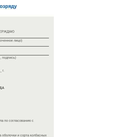
розряду
ВЕРЖДАЮ
оченное лицо)
, подпись)
 г.
ДА
ла по согласованию с
а оболочки и сорта колбасных