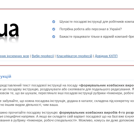
Шукаєте
посадові інструкції
для робітників компа
Потрібна робота або персонал в Україні?
Бажаєте працювати тільки в відомій компанії-бре
ник іноземних мов
|
Вибір професії
|
Класифікатор професій
|
Довідник КХПП
укцій
редставлений текст посадової інструкції на посаду «
формувальник ковбасних вироб
и цю посадову інструкцію, роздрукувати або скопіювати для подальшого редагування. 
зовсім те, що ви шукали, перегляньте інші посадові інструкції рубрики «Інженери, робочі
е забувайте, що кожна посадова інструкція, додана в каталог, складена під конкретну к
но іншим видом діяльності, чим ваша.
ажно прочитайте посадову інструкцію:
формувальник ковбасних виробів 4-го розр
ані специфічні напрями. А якщо ви складете свій варіант посадової що на базі вже існуюч
вання в рубрику «Інженери, робочі спеціальності». Можливо, комусь ви дуже допоможет