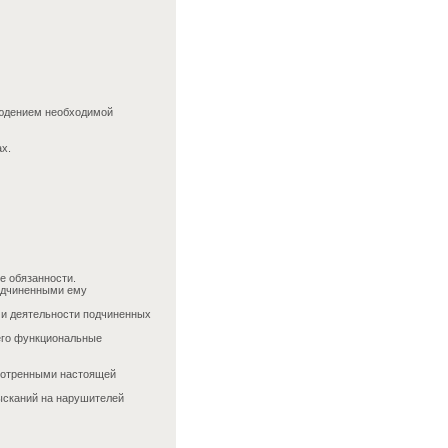
людением необходимой
х.
е обязанности.
одчиненными ему
 и деятельности подчиненных
его функциональные
смотренными настоящей
ысканий на нарушителей