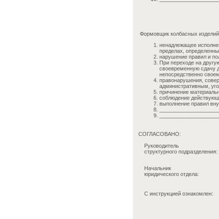
Формовщик колбасных изделий 
ненадлежащее исполнен
пределах, определенны
нарушение правил и по
При переходе на другу
своевременную сдачу д
непосредственно своем
правонарушения, совер
административным, уго
причинение материальн
соблюдение действующи
выполнение правил вну
____________________
____________________
СОГЛАСОВАНО:
Руководитель
структурного подразделения:
Начальник
юридического отдела:
С инструкцией ознакомлен: