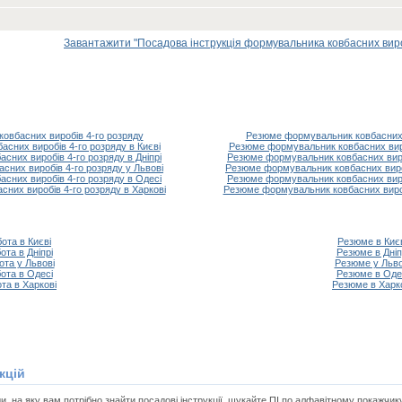
Завантажити "Посадова інструкція формувальника ковбасних виробі
овбасних виробів 4-го розряду
Резюме формувальник ковбасних 
сних виробів 4-го розряду в Києві
Резюме формувальник ковбасних виро
сних виробів 4-го розряду в Дніпрі
Резюме формувальник ковбасних вироб
сних виробів 4-го розряду у Львові
Резюме формувальник ковбасних вироб
сних виробів 4-го розряду в Одесі
Резюме формувальник ковбасних виро
них виробів 4-го розряду в Харкові
Резюме формувальник ковбасних вироб
ота в Києві
Резюме в Киє
ота в Дніпрі
Резюме в Дніп
ота у Львові
Резюме у Льво
ота в Одесі
Резюме в Оде
та в Харкові
Резюме в Харк
кцій
, на яку вам потрібно знайти посадові інструкції, шукайте ПІ по алфавітному покажчик