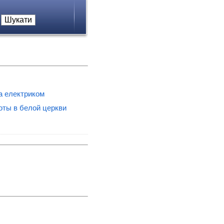
а електриком
оты в белой церкви