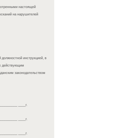
смотренными настоящей
ысканий на нарушителей
 должностной инструкцией, в
ых действующим
жданским законодательством
__________ ____г.
__________ ____г.
__________ ____г.