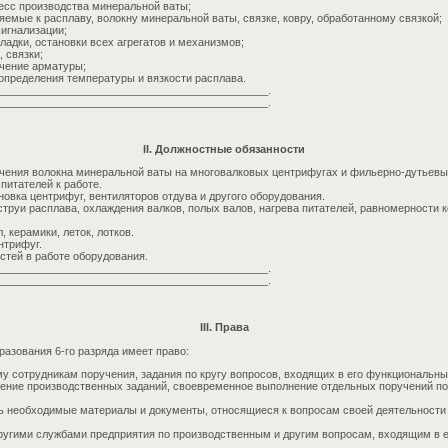
цесс производства минеральной ваты;
яемые к расплаву, волокну минеральной ваты, связке, ковру, обработанному связкой;
сигнализации;
аладки, остановки всех агрегатов и механизмов;
, связки;
ачение арматуры;
 определения температуры и вязкости расплава.
_____________________________________________.
_____________________________________________.
II. Должностные обязанности
чения волокна минеральной ваты на многовалковых центрифугах и фильерно-дутьевы
питателей к работе.
новка центрифуг, вентиляторов отдува и другого оборудования.
труи расплава, охлаждения валков, полых валов, нагрева питателей, равномерности к
, керамики, леток, лотков.
нтрифуг.
стей в работе оборудования.
_____________________________________________.
_____________________________________________.
III. Права
азования 6-го разряда имеет право:
у сотрудникам поручения, задания по кругу вопросов, входящих в его функциональны
нение производственных заданий, своевременное выполнение отдельных поручений п
ь необходимые материалы и документы, относящиеся к вопросам своей деятельности
ругими службами предприятия по производственным и другим вопросам, входящим в 