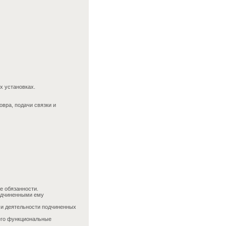
х установках.
овра, подачи связки и
е обязанности.
одчиненными ему
 и деятельности подчиненных
его функциональные