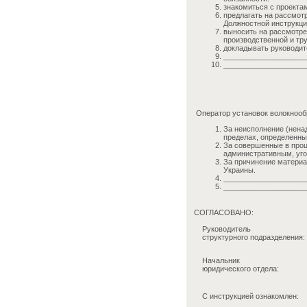
знакомиться с проекта
предлагать на рассмот
Должностной инструкци
выносить на рассмотре
производственной и тр
докладывать руководит
____________________
____________________
Оператор установок волокнообр
За неисполнение (нена
пределах, определенн
За совершенные в проц
административным, уго
За причинение материа
Украины.
____________________
____________________
СОГЛАСОВАНО:
Руководитель
структурного подразделения:
Начальник
юридического отдела:
С инструкцией ознакомлен: