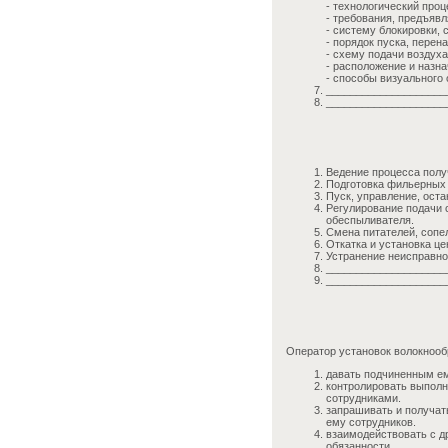
- технологический про
- требования, предъявл
- систему блокировки, 
- порядок пуска, перен
- схему подачи воздуха
- расположение и назн
- способы визуального
____________________
____________________
Ведение процесса полу
Подготовка фильерных 
Пуск, управление, оста
Регулирование подачи с
обеспыливателя.
Смена питателей, сопел
Откатка и установка це
Устранение неисправно
____________________
____________________
Оператор установок волокнообр
давать подчиненным ем
контролировать выпол
сотрудниками.
запрашивать и получат
ему сотрудников.
взаимодействовать с д
обязанности.