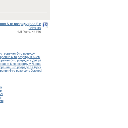
я 6-го розряду (рос.)" с
Jobs.ua
(MS Word, 44 Kb)
утворення 6-го розряду
рення 6-го розряду в Києві
ення 6-го розряду в Дніпрі
рення 6-го розряду у Львові
рення 6-го розряду в Одесі
ення 6-го розряду в Харкові
ві
рі
ві
сі
ові