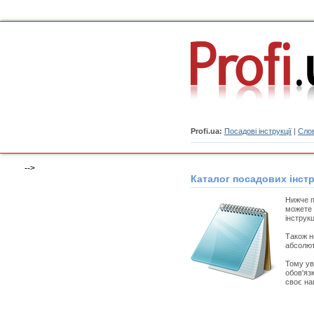
Profi.ua:
Посадові інструкції
|
Слов
-->
Каталог посадових інстр
Нижче п
можете 
інструкц
Також н
абсолют
Тому ув
обов'яз
своє на