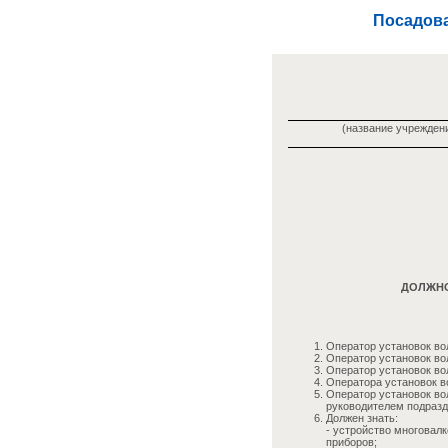
Посадова
(название учреждени
ДОЛЖНО
Оператор установок во
Оператор установок во
Оператор установок во
Оператора установок в
Оператор установок во
руководителем подразд
Должен знать:
- устройство многовал
приборов;