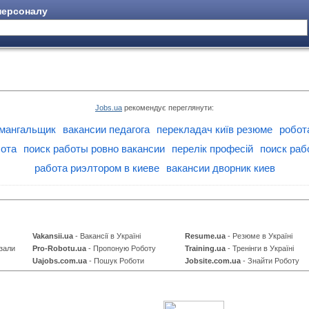
ерсоналу
Jobs.ua
рекомендує переглянути:
 мангальщик
вакансии педагога
перекладач київ резюме
робот
бота
поиск работы ровно вакансии
перелік професій
поиск раб
работа риэлтором в киеве
вакансии дворник киев
Vakansii.ua
- Вакансії в Україні
Resume.ua
- Резюме в Україні
зали
Pro-Robotu.ua
- Пропоную Роботу
Training.ua
- Тренінги в Україні
Uajobs.com.ua
- Пошук Роботи
Jobsite.com.ua
- Знайти Роботу