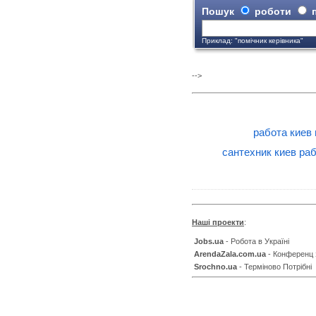
Пошук
роботи
п
Приклад: "помічник керівника"
-->
работа киев
сантехник киев ра
Наші проекти
:
Jobs.ua
- Робота в Україні
ArendaZala.com.ua
- Конференц 
Srochno.ua
- Терміново Потрібні