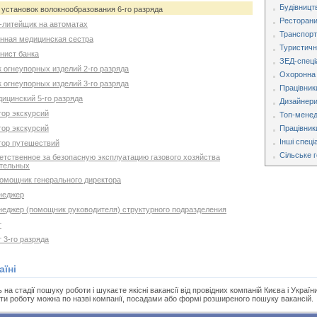
Будівницт
р установок волокнообразования 6-го разряда
Ресторани,
р-литейщик на автоматах
Транспорт
онная медицинская сестра
Туристична
онист банка
ЗЕД-спеці
к огнеупорных изделий 2-го разряда
Охоронна 
к огнеупорных изделий 3-го разряда
Працівник
дицинский 5-го разряда
Дизайнери
тор экскурсий
Топ-мене
тор экскурсий
Працівник
Інші спеці
атор путешествий
Сільське 
тветственное за безопасную эксплуатацию газового хозяйства
отельных
помощник генерального директора
енеджер
енеджер (помощник руководителя) структурного подразделения
т
 3-го разряда
аїні
а стадії пошуку роботи і шукаєте якісні вакансії від провідних компаній Києва і України
ти роботу можна по назві компанії, посадами або формі розширеного пошуку вакансій.