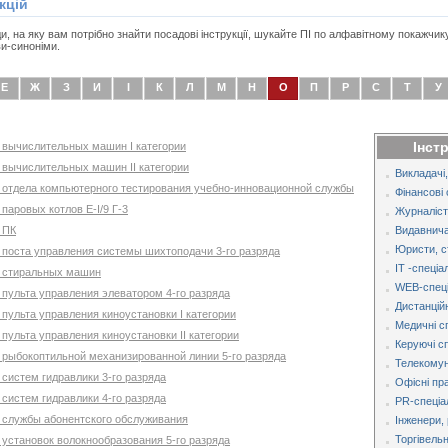
кцій
, на яку вам потрібно знайти посадові інструкції, шукайте ПІ по алфавітному покажчик
и-синоніми.
Е
Ж
З
И
І
К
Л
М
Н
О
П
Р
С
Т
У
Інст
р вычислительных машин I категории
р вычислительных машин II категории
Викладачі,
ор отдела компьютерного тестирования учебно-инновационной службы
Фінансові 
 паровых котлов E-I/9 Г-3
Журналіст
 ПК
Видавнича
Юристи, с
р поста управления системы шихтоподачи 3-го разряда
IT -спеціа
ор стиральных машин
WEB-спеці
р пульта управления элеватором 4-го разряда
Дистанційн
 пульта управления киноустановки I категории
Медичні с
 пульта управления киноустановки IІ категории
Керуючі с
р рыбокоптильной механизированной линии 5-го разряда
Телекомуні
 систем гидравлики 3-го разряда
Офісні пр
 систем гидравлики 4-го разряда
PR-спеціа
р службы абонентского обслуживания
Інженери, 
Торгівельн
р установок волокнообразования 5-го разряда