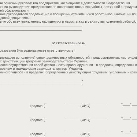
ми решений руководства предприятия, касающимися деятельности Подразделения.
рение руководителя предложения по совершенствованию работы, связанной с преду
ей обязанностями.
ния руководителя предложения о поощрении отличившихся работников, наложении вз
удовой дисциплины.
елю обо всех выявленных нарушениях и недостатках в связи с выполняемой работой.
_____________________________________________.
_____________________________________________.
IV. Ответственность
азования 6-го разряда несет ответственность:
длежащее исполнение) своих должностных обязанностей, предусмотренных настоящей
ых действующим трудовым законодательством Украины.
ессе осуществления своей деятельности правонарушения - в пределах, определенн
ловным и гражданским законодательством Украины.
льного ущерба - в пределах, определенных действующим трудовым, уголовным и гра
_____________________________________________.
_____________________________________________.
________
______________________
"____" __
(подпись)
(ФИО)
________
______________________
"____" __
(подпись)
(ФИО)
________
______________________
"____" __
(подпись)
(ФИО)