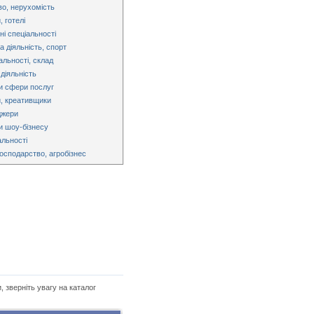
во, нерухомість
 готелі
ні спеціальності
 діяльність, спорт
альності, склад
діяльність
и сфери послуг
, креативщики
джери
и шоу-бізнесу
альності
господарство, агробізнес
, зверніть увагу на каталог