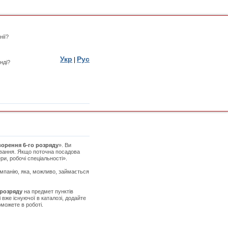
нії?
Укр
Рус
|
нді?
орення 6-го розряду
». Ви
ування. Якщо поточна посадова
ри, робочі спеціальності».
омпанію, яка, можливо, займається
 розряду
на предмет пунктів
 вже існуючої в каталозі, додайте
можете в роботі.