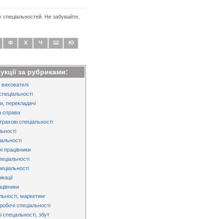
у спеціальностей. Не забувайте,
Ф
Х
Ч
Ш
Ю
рукції за рубриками:
 вихователі
спеціальності
и, перекладачі
 справа
трахові спеціальності
льності
альності
і працівники
пеціальності
пеціальності
кації
ацівники
льності, маркетинг
робочі спеціальності
і спецальності, збут