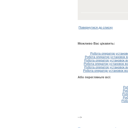
Повернутися до списку
Можливо Вас цікавить:
Робота оператор установ
Робота оператор установок в
Робота оператор установок во
Робота оператор установок во
Робота оператор установок в
Робота оператор установок во
Або перегляньте всі:
Роб
Роб
Роб
Роб
Робо
-->