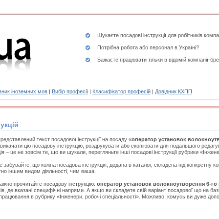
Шукаєте
посадові інструкції
для робітників компа
Потрібна робота або персонал в Україні?
Бажаєте працювати тільки в відомій компанії-бре
ник іноземних мов
|
Вибір професії
|
Класифікатор професій
|
Довідник КХПП
укцій
редставлений текст посадової інструкції на посаду «
оператор установок волокноутв
викачати цю посадову інструкцію, роздрукувати або скопіювати для подальшого редаг
ія – це не зовсім те, що ви шукали, перегляньте інші посадові інструкції рубрики «Інжене
е забувайте, що кожна посадова інструкція, додана в каталог, складена під конкретну к
но іншим видом діяльності, чим ваша.
ажно прочитайте посадову інструкцію:
оператор установок волокноутворення 6-го
ків, де вказані специфічні напрями. А якщо ви складете свій варіант посадової що на базі
працювання в рубрику «Інженери, робочі спеціальності». Можливо, комусь ви дуже допо