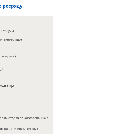
о розряду
ВЕРЖДАЮ
оченное лицо)
, подпись)
 г.
РАЗРЯДА
елем отдела по согласованию с
онтрольно-измерительных