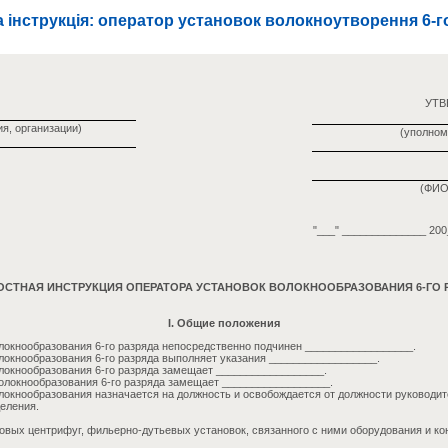
 інструкція: оператор установок волокноутворення 6-г
УТ
я, организации)
(уполном
(ФИО
"___" ______________ 200_
СТНАЯ ИНСТРУКЦИЯ ОПЕРАТОРА УСТАНОВОК ВОЛОКНООБРАЗОВАНИЯ 6-ГО 
I. Общие положения
локнообразования 6-го разряда непосредственно подчинен __________________.
локнообразования 6-го разряда выполняет указания __________________.
локнообразования 6-го разряда замещает __________________.
олокнообразования 6-го разряда замещает __________________.
локнообразования назначается на должность и освобождается от должности руководит
еления.
ковых центрифуг, фильерно-дутьевых установок, связанного с ними оборудования и к