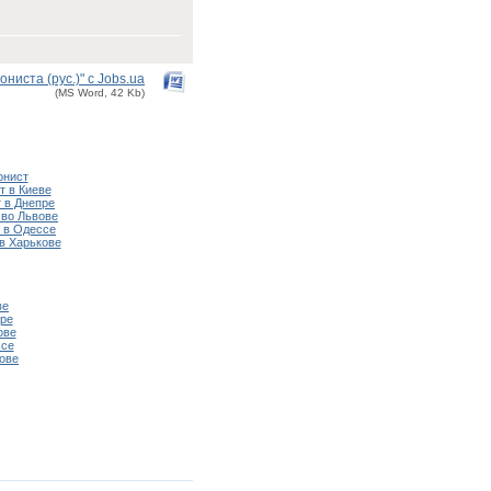
иста (рус.)" с Jobs.ua
(MS Word, 42 Kb)
онист
 в Киеве
 в Днепре
во Львове
 в Одессе
в Харькове
ве
ре
ове
ссе
ове