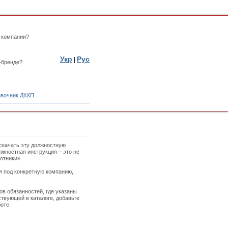
 компании?
Укр
Рус
|
-бренде?
вочник ДКХП
скачать эту должностную
лжностная инструкция – это не
отники».
ая под конкретную компанию,
ов обязанностей, где указаны
твующей в каталоге, добавьте
оте.