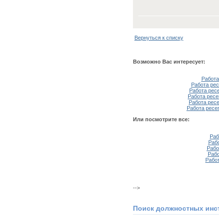
Вернуться к списку
Возможно Вас интересует:
Работа
Работа рес
Работа рес
Работа ресе
Работа рес
Работа ресе
Или посмотрите все:
Раб
Раб
Рабо
Рабо
Рабо
-->
Поиск должностных инс