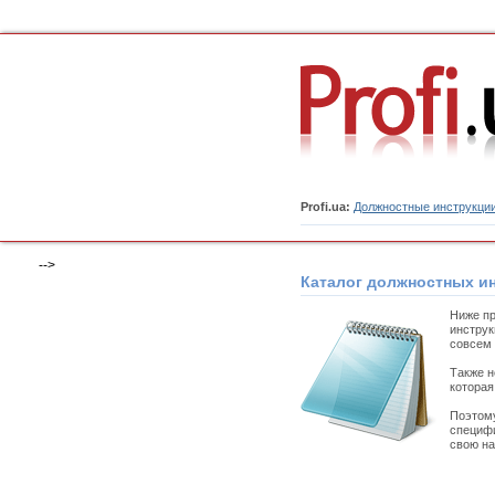
Profi.ua:
Должностные инструкци
-->
Каталог должностных и
Ниже пр
инструк
совсем 
Также н
которая
Поэтому
специфи
свою на