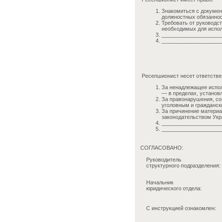
Знакомиться с докумен
должностных обязаннос
Требовать от руководс
необходимых для испол
____________________
____________________
Ресепшионист несет ответстве
За ненадлежащее испол
— в пределах, устано
За правонарушения, со
уголовным и гражданск
За причинение матери
законодательством Укр
____________________
____________________
СОГЛАСОВАНО:
Руководитель
структурного подразделения:
Начальник
юридического отдела:
С инструкцией ознакомлен: