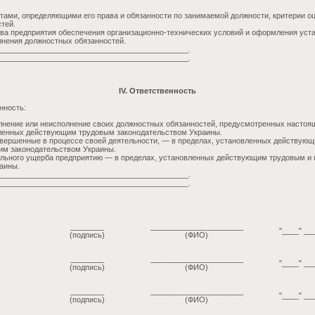
тами, определяющими его права и обязанности по занимаемой должности, критерии о
тей.
тва предприятия обеспечения организационно-технических условий и оформления уст
нения должностных обязанностей.
_____________________________________________.
_____________________________________________.
IV. Ответственность
нность:
нение или неисполнение своих должностных обязанностей, предусмотренных настоящ
вленных действующим трудовым законодательством Украины.
вершенные в процессе своей деятельности, — в пределах, установленных действую
им законодательством Украины.
ального ущерба предприятию — в пределах, установленных действующим трудовым и
аины.
_____________________________________________.
_____________________________________________.
________
______________________
"____" __
(подпись)
(ФИО)
________
______________________
"____" __
(подпись)
(ФИО)
________
______________________
"____" __
(подпись)
(ФИО)