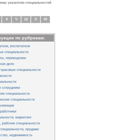
ному указателю специальностей.
Х
Ч
Ш
Э
Ю
рукции по рубрикам:
тели, воспитатели
ые специальности
ты, переводчики
кое дело
страховые специальности
льности
иальности
 сотрудники
кие специальности
еские специальности
уникации
работники
льности, маркетинг
 рабочие специальности
специальности, продажи
ство, недвижимость