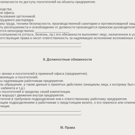
езопасности по доступу посетителей на объекты предприятия.
водства.
ие офиса.
льзования оргтехникой.
трудового распорядка.
аны труда, техники безопасности, производственной санитарии и противопожарной защ
ть ресепшиониста и освобождение от должности производится приказом руководителя
ется непосредственно ___________________.
сепшиониста (отпуск, болезнь, пр.) его обязанности выполняет лицо, назначенное в 
ветствующие права и несет ответственность за надлежащее исполнение возложенных н
_____________________________________________.
_____________________________________________.
II. Должностные обязанности
звонки и посетителей в приемной офиса (предприятия).
звонящих и посетителей.
сы надлежащим работникам предприятия.
ель обращения, а также данные о принятых действиях (инициалы лица, к которому был
кабинета и т.д.).
ы посетителей в пределах своей компетенции.
 маршрут движения внутри предприятия.
етителя в требуемое подразделение или к ответственному работнику предприятия.
щим подразделениям и работникам о предстоящем визите, о его переносе или отмене
нкции.
_____________________________________________.
_____________________________________________.
III. Права