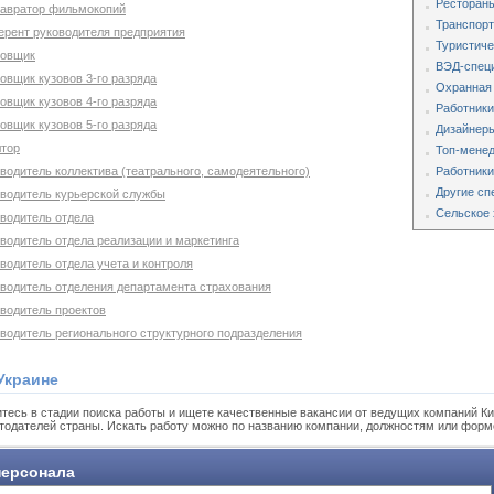
Рестораны
тавратор фильмокопий
Транспорт
ерент руководителя предприятия
Туристиче
товщик
ВЭД-специ
овщик кузовов 3-го разряда
Охранная
овщик кузовов 4-го разряда
Работники
овщик кузовов 5-го разряда
Дизайнеры
лтор
Топ-мене
водитель коллектива (театрального, самодеятельного)
Работники
Другие сп
оводитель курьерской службы
Сельское 
оводитель отдела
водитель отдела реализации и маркетинга
водитель отдела учета и контроля
оводитель отделения департамента страхования
оводитель проектов
водитель регионального структурного подразделения
Украине
тесь в стадии поиска работы и ищете качественные вакансии от ведущих компаний Ки
тодателей страны. Искать работу можно по названию компании, должностям или форм
ерсонала