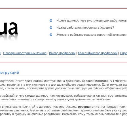
Ищете
должностные инструкции
для работников
Нужна работа или персонал в Украине?
Желаете работать только в известной компании
и
|
Словарь иностранных языков
|
Выбор профессии
|
Классификатор профессий
|
Спра
нструкций
едставлен текст должностной инструкции на должность «
ресепшионист
». Вы можете 
цию, распечатать или скопировать для дальнейшего редактирования. Если текущая до
то, что вы искали, посмотрите другие должностные инструкции рубрики «Офисные раб
е забывайте, что каждая должностная инструкция, добавленная в каталог, составленн
, возможно, занимается совершенно другим видом деятельности, чем ваша.
 внимательно прочитайте должностную инструкцию:
ресепшионист
на предмет пункт
чные направления. А если вы составите свой вариант должностной на базе уже сущес
работку в рубрику «Офисные работники». Возможно, кому-то вы очень поможете в раб