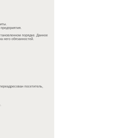
иты.
 предприятия.
установленном порядке. Данное
а него обязанностей.
 переадресован посетитель,
.