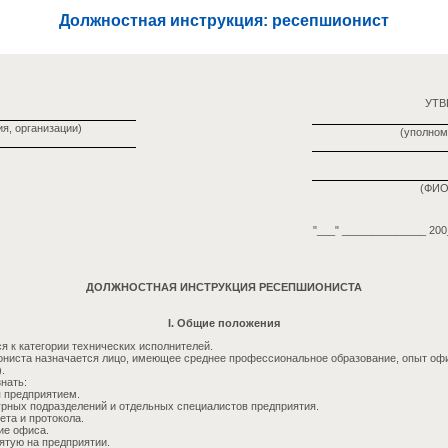
Должностная инструкция: ресепшионист
УТ
я, организации)
(уполном
(ФИО
"___" ______________ 200_
ДОЛЖНОСТНАЯ ИНСТРУКЦИЯ РЕСЕПШИОНИСТА
I. Общие положения
я к категории технических исполнителей.
ниста назначается лицо, имеющее среднее профессиональное образование, опыт оф
).
нать:
я предприятием.
урных подразделений и отдельных специалистов предприятия.
ета и протокола.
ие офиса.
ятую на предприятии.