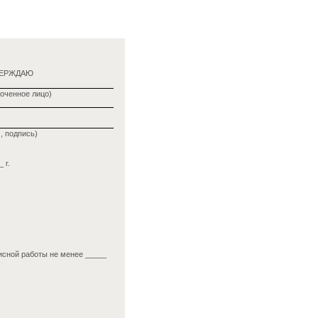
ВЕРЖДАЮ
оченное лицо)
, подпись)
 г.
исной работы не менее _____