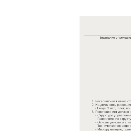
(название учреждени
Ресепшионист относитс
На должность ресепшио
(1 года; 2 лет; 3 лет; пр.
Ресепшионист должен з
- Структуру управлени
- Расположение структ
- Основы делового этик
- Техническое оснащен
- Маршрутизацию, прин