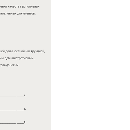
ценки качества исполнения
ановленных документов,
ей должностной инструкцией,
щим административным,
 гражданским
__________ ____г.
__________ ____г.
__________ ____г.