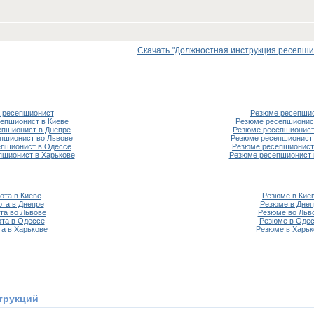
Скачать "Должностная инструкция ресепшион
 ресепшионист
Резюме ресепши
епшионист в Киеве
Резюме ресепшионист
епшионист в Днепре
Резюме ресепшионист
пшионист во Львове
Резюме ресепшионист 
епшионист в Одессе
Резюме ресепшионист
пшионист в Харькове
Резюме ресепшионист 
ота в Киеве
Резюме в Кие
ота в Днепре
Резюме в Днеп
та во Львове
Резюме во Льв
та в Одессе
Резюме в Оде
та в Харькове
Резюме в Харьк
трукций