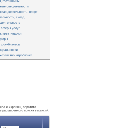
, гостинницы
ные специальности
ская деятельность, спорт
альности, склад
 деятельность
 сферы услуг
, креативщики
джеры
 шоу-бизнеса
ециальности
хозяйство, агробизнес
ева и Украины, обратите
е расширенного поиска вакансий.