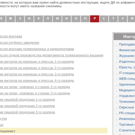
олжности, на которую вам нужно найти должностные инструкции, ищите ДИ по алфавит
жности могут иметь названия-синонимы.
Е
Ж
З
И
К
Л
М
Н
О
П
Р
С
Т
У
Ф
Инст
иссер монтажа
иссер клубного заведения
Преподава
иссер монтажа телевизионных и радиопрограмм
Финансов
иссер отдела производства департамента телевизионного вещания
Журналис
ик металла на ножницах и прессах 1-го разряда
Издательс
Юристы, 
ик металла на ножницах и прессах 2-го разряда
IT-специа
ик металла на ножницах и прессах 3-го разряда
WEB-спец
ик металла на ножницах и прессах 4-го разряда
Удаленные
к на пилах, ножовках и станках 2-го разряда
Медицинс
к на пилах, ножовках и станках 3-го разряда
Управленч
ик пищевой продукции 1-го разряда
Телекомм
ик пищевой продукции 2-го разряда
Офисные 
ик пищевой продукции 3-го разряда
PR-специа
рутер
Инженеры,
Торговые 
ор
Строитель
епшионист