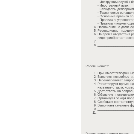
- Инструкции службы б
- Иностранный язык.
- Стандарты делопроиз
- Техническое оснащен
- Основные правила по
- Правила внутреннего 
- Правила и нормы охр
Назначение на должнос
Ресепшионист подчиня
На время отсутствия ре
лицо приобретает соот
____________________
____________________
Ресепшионист:
Принимает телефонные 
Выясняет потребности 
Перенаправляет запро
Регистрирует время, ц
название отдела, номер 
Дает ответы на вопрос
Объясняет посетителям
Организует эскорт пос
Сообщает соответствую
Выполняет смежные фу
____________________
____________________
Ресепшионист имеет право: