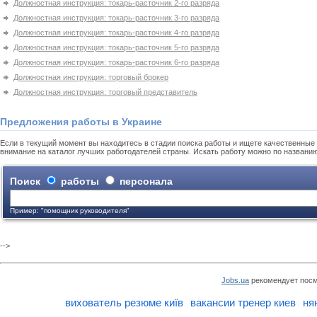
Должностная инструкция: токарь-расточник 2-го разряда
Должностная инструкция: токарь-расточник 3-го разряда
Должностная инструкция: токарь-расточник 4-го разряда
Должностная инструкция: токарь-расточник 5-го разряда
Должностная инструкция: токарь-расточник 6-го разряда
Должностная инструкция: торговый брокер
Должностная инструкция: торговый представитель
Предложения работы в Украине
Если в текущий момент вы находитесь в стадии поиска работы и ищете качественные 
внимание на каталог лучших работодателей страны. Искать работу можно по названи
Поиск
работы
персонала
Пример: "помощник руководителя"
-->
Jobs.ua
рекомендует посм
вихователь резюме київ
вакансии тренер киев
ня