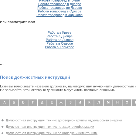
Работа товаровед в Киеве
Работа товаровед в Днепре
Работа товаровед во Львове
Работа товаровед в Одессе
Работа товаровед в Харькове
Или посмотрите все:
Работа в Киеве
Работа в Днепре
Работа во Львове
Работа в Одессе
Работа в Харькове
-->
Поиск должностных инструкций
Если вы точно знаете название должности, на которую вам нужно найти должностные
Не забывайте, что некоторые должности могут иметь названия-синонимы.
А
Б
В
Г
Д
Е
Ж
З
И
К
Л
М
Н
О
Должностная инструкция: техник договорной группы отдела сбыта энергии
Должностная инструкция: техник по защите информации
Должностная инструкция: техник по наладке и испытаниям