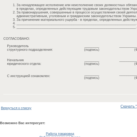
За ненадлежащее исполнение или неисполнение своих должностных обязан
в пределах, определенных действующим трудовым законодательством Укр
За правонарушения, совершенные в процессе осуществления своей деятел
административным, уголовным и гражданским законодательством Украины.
За причинение материального ущерба - в пределах, определенных действ
_________________________________________________________________.
_________________________________________________________________.
СОГЛАСОВАНО:
Руководитель
________
_________
структурного подразделения:
(подпись)
(
Начальник
________
_________
юридического отдела:
(подпись)
(
________
_________
С инструкцией ознакомлен:
(подпись)
(
Скачать "
Вернуться к списку
Возможно Вас интересует:
Работа товаровед