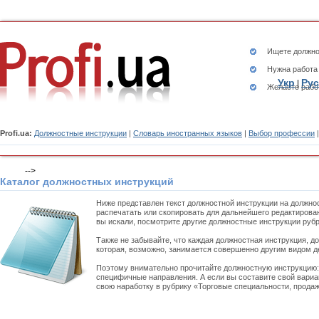
Ищете
должно
Нужна работа
Укр
Рус
|
Желаете рабо
Profi.ua:
Должностные инструкции
|
Словарь иностранных языков
|
Выбор профессии
-->
Каталог должностных инструкций
Ниже представлен текст должностной инструкции на должно
распечатать или скопировать для дальнейшего редактирован
вы искали, посмотрите другие должностные инструкции руб
Также не забывайте, что каждая должностная инструкция, д
которая, возможно, занимается совершенно другим видом д
Поэтому внимательно прочитайте должностную инструкцию
специфичные направления. А если вы составите свой вариа
свою наработку в рубрику «Торговые специальности, продаж