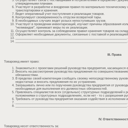
Осуществляет связь с поставщиками и потребителями и оформляет документ
утвержденными планами.
Участвует в разработке и внедрении правил по материально-техническому о
транспортировки и хранения.
Ведет оперативный учет поступления и реализации товаров.
Контролирует своевременность отгрузки возвратной тары.
В необходимых случаях ведет розыск непоступивших грузов.
Участвует в проведении инвентаризаций, изучает причины образования и
"неликвидов", принимает меры по их реализации.
Осуществляет контроль за соблюдением правил хранения товаров на склада
Оформляет необходимые документы, связанные с поставкой и реализацией
_________________________________________________________________.
_________________________________________________________________.
III. Права
Товаровед имеет право:
Знакомиться с проектами решений руководства предприятия, касающихся е
Вносить на рассмотрение руководства предложения по совершенствованию
обязанностями.
В пределах своей компетенции сообщать своему непосредственному руков
недостатках и вносить предложения по их устранению.
Запрашивать лично или по поручению руководства предприятия от руковод
необходимые для выполнения его должностных обязанностей.
Привлекать специалистов всех (отдельных) структурных подразделений к р
положениями о структурных подразделениях, если нет - то с разрешения ру
Требовать от руководства предприятия оказания содействия в исполнении и
_________________________________________________________________.
_________________________________________________________________.
IV. Ответственнос
Товаровед несет ответственность за: