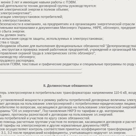
е менее 3 лет и имеющие навыки работы с ПЭВМ.
ной деятельности техник договорной группы руководствуется:
ия электрической энергии в полном объеме;
электроэнергетике";
уатации электроустановок потребителей;
а электроустановок;
безопасности в компаниях, на предприятиях и в организациях энергетической отрасли
тивными материалами и документами Минэнерго Украины, НКРЕ, облэнерго, предприят
 сбыта энергии.
пы должен знать:
и испытания средств защиты, используемых в электроустановках;
тва о труде;
еобходимом объеме для выполнения функциональных обязанностей "Делопроизводства
, инструктаж и проверка знаний работников предприятий, учреждений и организаций М
правления охраной труда в электрических сетях облэнерго";
роизводству облэнерго;
трудового распорядка;
вателя ПЭВМ, текстовые и графические редакторы и специальные программы по роду 
_____________________________________________.
_____________________________________________.
II. Должностные обязанности
терь электроэнергии в потребительских трансформаторах напряжением 110-6 кВ, воз
В.
 установленной мощности и режиму работы потребителей договорные величины элект
ает договора на пользование электроэнергией с потребителями-юридическими лицами
ребителям по вопросам, касающимся договора на пользование электрической энергией
Украины "Об эл.энергетике", Постановления НКРЭ по тарифам и др. материалам.
одимо, протоколы разногласий к договорам на пользование эл.энергией.
ма потребителей и участков по кругу своих обязанностей.
ю помощь расчетным группам участков по вопросам, касающимся договоров и расчет
ей тарифы на электроэнергию и другие нормативные документы НКРЕ.
ров осуществляет контроль соответствия принятых коэффициентов трансформации Т
 3.1, 3.2 после предписаний коэффициенты, учитывающего недоучет эл.энергии.