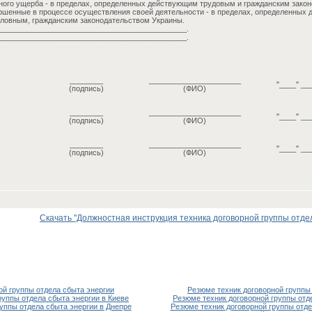
ого ущерба - в пределах, определенных действующим трудовым и гражданским зако
шенные в процессе осуществления своей деятельности - в пределах, определенных
ловным, гражданским законодательством Украины.
_____________________________________________.
_____________________________________________.
________
______________________
"____" __
(подпись)
(ФИО)
________
______________________
"____" __
(подпись)
(ФИО)
________
______________________
"____" __
(подпись)
(ФИО)
Скачать "Должностная инструкция техника договорной группы отдела
ой группы отдела сбыта энергии
Резюме техник договорной группы
руппы отдела сбыта энергии в Киеве
Резюме техник договорной группы отд
руппы отдела сбыта энергии в Днепре
Резюме техник договорной группы отде