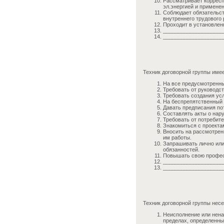
Рассматривает корресп
эл.энергией и примене
Соблюдает обязательст
внутреннего трудового
Проходит в установлен
____________________
____________________
Техник договорной группы имее
На все предусмотренны
Требовать от руководс
Требовать создания ус
На беспрепятственный 
Давать предписания по
Составлять акты о нар
Требовать от потребит
Знакомиться с проекта
Вносить на рассмотрен
им работы.
Запрашивать лично или
обязанностей.
Повышать свою профес
____________________
____________________
Техник договорной группы несе
Неисполнение или нена
пределах, определенн