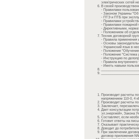
электрических сетей н
В своей производствен
- Правилами пользован
- Законом Украины "Об 
- ПТЭ и ПТБ при экспл
- Правилами устройств
- Правилами пожарной 
- Директивными, норма
- Положением об отделе
Техник договорной груп
- Правила применения 
- Основы законодательс
- Украинский язык в н
- Положение "Обучение
- Положение "Система у
- Инструкцию по делоп
- Правила внутреннего 
- Иметь навыки пользо
____________________
____________________
Производит расчеты по
напряжением 110-0, 4 к
Производит расчеты по
Заключает, перезаключ
Дает консультации пот
эл.энергией», Закона 
Составляет, если необх
Готовит ответы на пись
Оказывает практическу
Доводит до потребител
При заключении догово
договор приложения NN