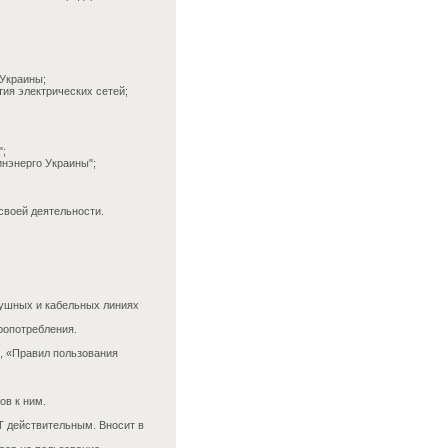
 Украины;
ия электрических сетей;
";
инэнерго Украины";
своей деятельности.
душных и кабельных линиях
ропотребления.
.
, «Правил пользования
ов к ним.
Т действительным. Вносит в