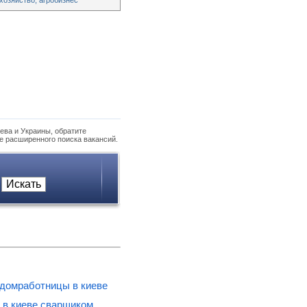
хозяйство, агробизнес
ева и Украины, обратите
е расширенного поиска вакансий.
 домработницы в киеве
 в киеве сварщиком