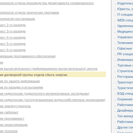
еоператор отдела производства департамента телевизионного
Издательс
Юристы, 
еоператор отдела творческих программ
IT-специа
еоператор-постановщик
WEB-спец
ист 2-го разряда
Удаленные
ист 3-го разряда
Медицинс
Управленч
ист 4-го разряда
Телекомм
ист 5-го разряда
Офисные 
ист 6-го разряда
PR-специа
тировщик программного обеспечения
Инженеры,
ик
Торговые 
ник вычислительного (информационно-вычислительного) центра
Строитель
ик договорной группы отдела сбыта энергии
Рестораны
ник по защите информации
Транспорт
ик по наладке и испытаниям
Туристиче
ик-гидротехник (гидрогеолого-мелиоративные экспедиции)
ВЭД-специ
Охранная
ник-гидротехник (эксплуатационные водохозяйственные организации)
Работники
ник-землеустроитель
Дизайнеры
ник-лаборант
Топ-мене
ник-программист
Работники
ник-проектировщик
Другие сп
ик-технолог