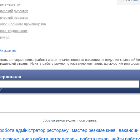
Сельское 
ик-энергетик
нический директор
нический редактор
нолог швейного производства
олог-гидротехник
аровед
Украине
тесь в стадии поиска работы и ищете качественные вакансии от ведущих компаний Ки
тодателей страны. Искать работу можно по названию компании, должностям или форм
ерсонала
я"
Jobs.ua
рекомендует посмотреть:
робота адміністратор ресторану
мастер резюме киев
вакансии
в резюме
киев работа автослесарь
робота пекар
найти работу