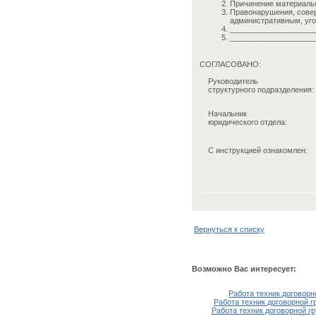
Причинение материальн
Правонарушения, совер
административным, уго
____________________
____________________
СОГЛАСОВАНО:
Руководитель
структурного подразделения:
Начальник
юридического отдела:
С инструкцией ознакомлен:
Вернуться к списку
Возможно Вас интересует:
Работа техник договорн
Работа техник договорной г
Работа техник договорной г