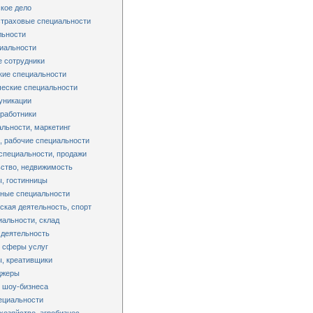
кое дело
страховые специальности
льности
иальности
 сотрудники
кие специальности
еские специальности
уникации
работники
льности, маркетинг
 рабочие специальности
специальности, продажи
ство, недвижимость
, гостинницы
ные специальности
ская деятельность, спорт
альности, склад
 деятельность
 сферы услуг
, креативщики
джеры
 шоу-бизнеса
ециальности