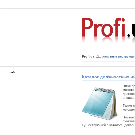
Profi.ua:
Должностные инструкци
-->
Каталог должностных и
Ниже пр
можете 
должнос
специал
Также н
которая
Поэтому
пунктов
существующей в каталоге, добавь