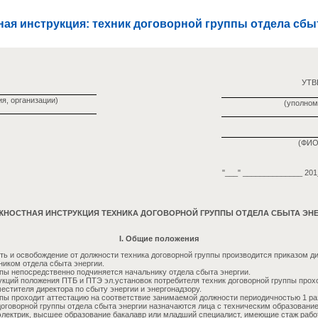
ая инструкция: техник договорной группы отдела сбы
УТ
я, организации)
(уполном
(ФИО
"___" ______________ 201_
НОСТНАЯ ИНСТРУКЦИЯ ТЕХНИКА ДОГОВОРНОЙ ГРУППЫ ОТДЕЛА СБЫТА ЭН
I. Общие положения
ть и освобождение от должности техника договорной группы производится приказом д
ником отдела сбыта энергии.
ппы непосредственно подчиняется начальнику отдела сбыта энергии.
кций положения ПТБ и ПТЭ эл.установок потребителя техник договорной группы проход
естителя директора по сбыту энергии и энергонадзору.
пы проходит аттестацию на соответствие занимаемой должности периодичностью 1 раз
договорной группы отдела сбыта энергии назначаются лица с техническим образовани
электрик, высшее образование бакалавр или младший специалист, имеющие стаж раб