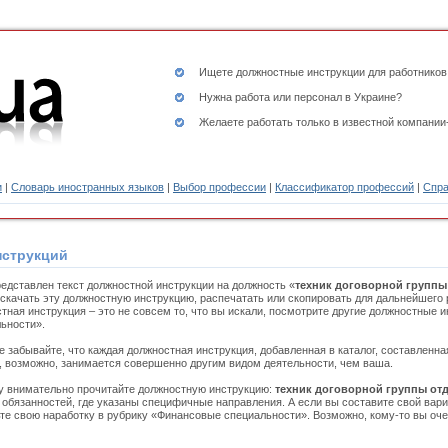
Ищете
должностные инструкции
для работников
Нужна работа или персонал в Украине?
Желаете работать только в известной компании
и
|
Словарь иностранных языков
|
Выбор профессии
|
Классификатор профессий
|
Спра
нструкций
едставлен текст должностной инструкции на должность «
техник договорной группы
скачать эту должностную инструкцию, распечатать или скопировать для дальнейшего 
тная инструкция – это не совсем то, что вы искали, посмотрите другие должностные
ьности».
е забывайте, что каждая должностная инструкция, добавленная в каталог, составленн
, возможно, занимается совершенно другим видом деятельности, чем ваша.
 внимательно прочитайте должностную инструкцию:
техник договорной группы отд
 обязанностей, где указаны специфичные направления. А если вы составите свой вари
те свою наработку в рубрику «Финансовые специальности». Возможно, кому-то вы оче