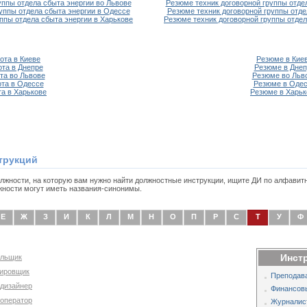
уппы отдела сбыта энергии во Львове
Резюме техник договорной группы отде
руппы отдела сбыта энергии в Одессе
Резюме техник договорной группы отде
уппы отдела сбыта энергии в Харькове
Резюме техник договорной группы отдел
ота в Киеве
Резюме в Кие
ота в Днепре
Резюме в Днеп
та во Львове
Резюме во Льв
та в Одессе
Резюме в Оде
та в Харькове
Резюме в Харьк
трукций
олжности, на которую вам нужно найти должностные инструкции, ищите ДИ по алфавит
жности могут иметь названия-синонимы.
Е
Ж
З
И
К
Л
М
Н
О
П
Р
С
Т
У
Ф
Инст
ельщик
сировщик
Преподава
едизайнер
Финансов
еоператор
Журналис