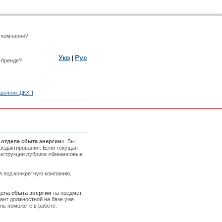
 компании?
Укр
Рус
|
-бренде?
вочник ДКХП
 отдела сбыта энергии
». Вы
редактирования. Если текущая
 инструкции рубрики «Финансовые
ая под конкретную компанию,
ела сбыта энергии
на предмет
ант должностной на базе уже
нь поможете в работе.