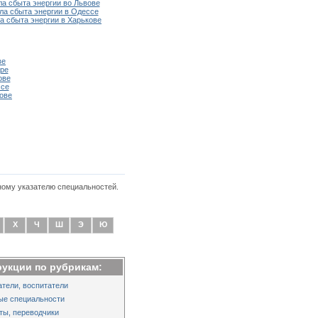
ла сбыта энергии во Львове
ла сбыта энергии в Одессе
а сбыта энергии в Харькове
ве
ре
ове
ссе
ове
ному указателю специальностей.
Х
Ч
Ш
Э
Ю
рукции по рубрикам:
тели, воспитатели
ые специальности
ты, переводчики