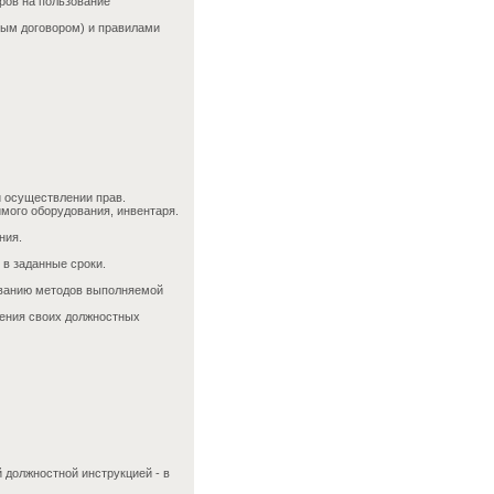
ров на пользование
вым договором) и правилами
и осуществлении прав.
мого оборудования, инвентаря.
ния.
 в заданные сроки.
ованию методов выполняемой
нения своих должностных
должностной инструкцией - в