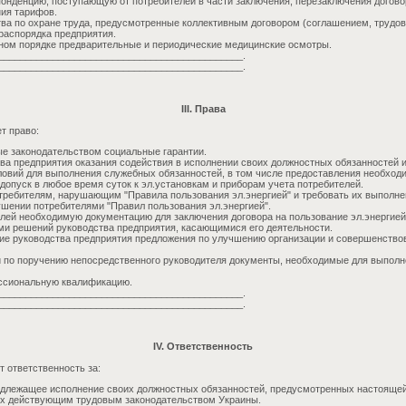
онденцию, поступающую от потребителей в части заключения, перезаключения догово
ния тарифов.
ва по охране труда, предусмотренные коллективным договором (соглашением, трудо
 распорядка предприятия.
ном порядке предварительные и периодические медицинские осмотры.
_____________________________________________.
_____________________________________________.
III. Права
т право:
е законодательством социальные гарантии.
тва предприятия оказания содействия в исполнении своих должностных обязанностей 
ловий для выполнения служебных обязанностей, в том числе предоставления необходи
допуск в любое время суток к эл.установкам и приборам учета потребителей.
требителям, нарушающим "Правила пользования эл.энергией" и требовать их выполне
ушении потребителями "Правил пользования эл.энергией".
елей необходимую документацию для заключения договора на пользование эл.энергией
ми решений руководства предприятия, касающимися его деятельности.
ие руководства предприятия предложения по улучшению организации и совершенств
 по поручению непосредственного руководителя документы, необходимые для выпол
сиональную квалификацию.
_____________________________________________.
_____________________________________________.
IV. Ответственность
т ответственность за:
длежащее исполнение своих должностных обязанностей, предусмотренных настоящей 
ых действующим трудовым законодательством Украины.