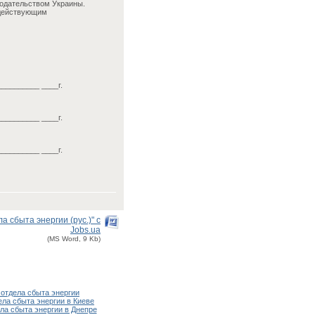
нодательством Украины.
 действующим
__________ ____г.
__________ ____г.
__________ ____г.
 сбыта энергии (рус.)" с
Jobs.ua
(MS Word, 9 Kb)
 отдела сбыта энергии
ела сбыта энергии в Киеве
ла сбыта энергии в Днепре