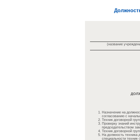
Должностн
(название учреждени
ДОЛЖ
Назначение на должнос
согласованию с началь
Техник договорной гру
Проверку знаний инстру
председательством зам
Техник договорной груп
На должность техника 
специальности техник-