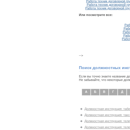
Работа техник договорной гр
Работа техник договорной г
Работа техник договорной гр
Или посмотрите все:
Раб
Раб
Рабо
Рабо
Рабо
-->
Поиск должностных инс
Если вы точно знаете название д
Не забывайте, что некоторые дол
А
Б
В
Г
Д
Должностная инструкция: таб
Должностная инструкция: так
Должностная инструкция: тел
Должностная инструкция: тел