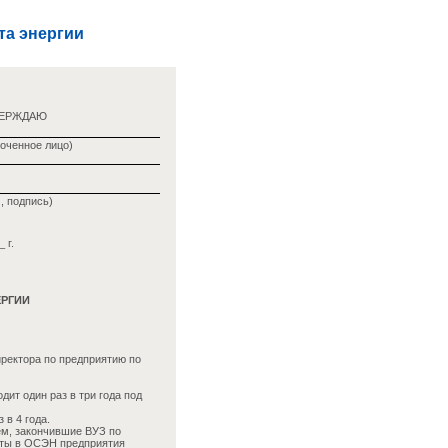
та энергии
ВЕРЖДАЮ
оченное лицо)
, подпись)
 г.
ЕРГИИ
иректора по предприятию по
ит один раз в три года под
 в 4 года.
ем, закончившие ВУЗ по
оты в ОСЭН предприятия