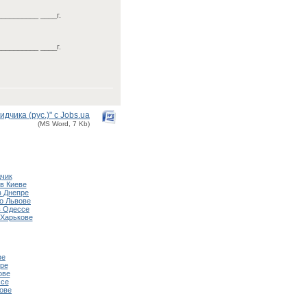
__________ ____г.
__________ ____г.
чика (рус.)" с Jobs.ua
(MS Word, 7 Kb)
чик
в Киеве
в Днепре
о Львове
в Одессе
 Харькове
ве
ре
ове
ссе
ове