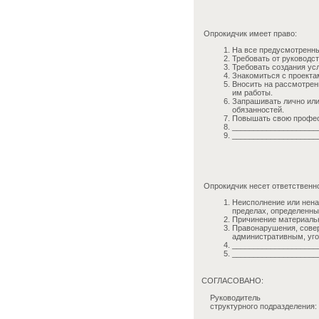
Опрокидчик имеет право:
На все предусмотренны
Требовать от руководс
Требовать создания ус
Знакомиться с проекта
Вносить на рассмотрен
им работы.
Запрашивать лично или
обязанностей.
Повышать свою профес
____________________
____________________
Опрокидчик несет ответственно
Неисполнение или нена
пределах, определенн
Причинение материальн
Правонарушения, совер
административным, уго
____________________
____________________
СОГЛАСОВАНО:
Руководитель
структурного подразделения: