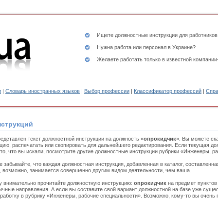
Ищете
должностные инструкции
для работников
Нужна работа или персонал в Украине?
Желаете работать только в известной компании
и
|
Словарь иностранных языков
|
Выбор профессии
|
Классификатор профессий
|
Спра
нструкций
едставлен текст должностной инструкции на должность «
опрокидчик
». Вы можете ск
цию, распечатать или скопировать для дальнейшего редактирования. Если текущая до
то, что вы искали, посмотрите другие должностные инструкции рубрики «Инженеры, р
е забывайте, что каждая должностная инструкция, добавленная в каталог, составленн
, возможно, занимается совершенно другим видом деятельности, чем ваша.
 внимательно прочитайте должностную инструкцию:
опрокидчик
на предмет пунктов 
чные направления. А если вы составите свой вариант должностной на базе уже сущес
работку в рубрику «Инженеры, рабочие специальности». Возможно, кому-то вы очень 