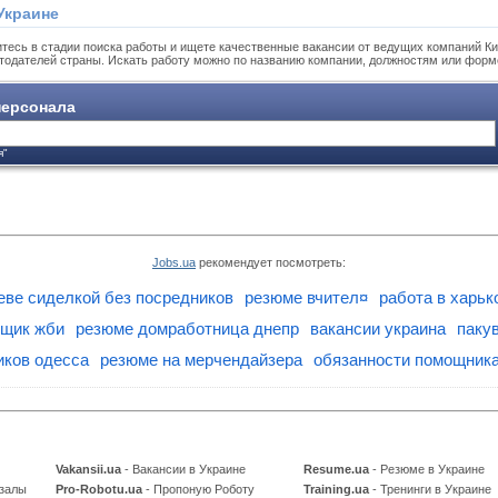
Украине
тесь в стадии поиска работы и ищете качественные вакансии от ведущих компаний Ки
тодателей страны. Искать работу можно по названию компании, должностям или форм
ерсонала
я"
Jobs.ua
рекомендует посмотреть:
иеве сиделкой без посредников
резюме вчител¤
работа в харьк
вщик жби
резюме домработница днепр
вакансии украина
паку
иков одесса
резюме на мерчендайзера
обязанности помощника
Vakansii.ua
- Вакансии в Украине
Resume.ua
- Резюме в Украине
 залы
Pro-Robotu.ua
- Пропоную Роботу
Training.ua
- Тренинги в Украине