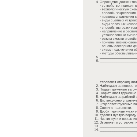
Опрокидчик должен зна
- устройство, принцип
- технологическую схе
- способы закрепления 
- правила управления т
- виды сцепных устройс
- виды полезных ископ
- способы выгрузки гор
- направление и распол
- установленные сигна
- режим смазки и свой
- причины возникновен
- основы слесарного де
- схему подключения о
- методы обеспыливани
____________________
____________________
Управляет опрокидыва
Наблюдает за поворото
Подает груженые вагон
Подкатывает груженые 
Наблюдает за работой 
Дистанционно управляе
Отцепляет груженые ваг
Сцепляет вагонетки.
Дробит крупные куски 
Удаляет пустую породу
Чистит пути и порожние
Выявляет и устраняет 
____________________
____________________