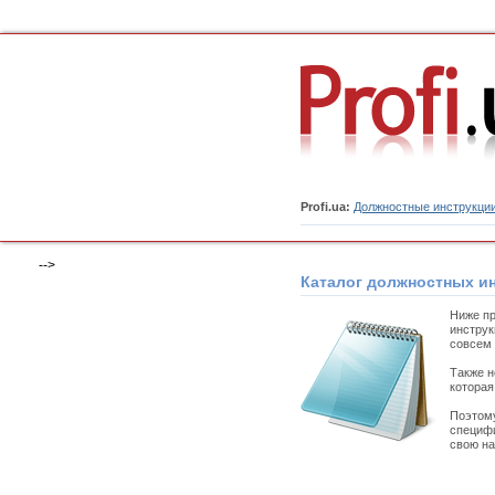
Profi.ua:
Должностные инструкци
-->
Каталог должностных и
Ниже пр
инструк
совсем 
Также н
которая
Поэтому
специфи
свою на