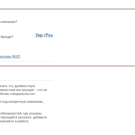
 компании?
Укр
Рус
|
-бренде?
вочник ДКХП
ачать эту должностную
лжностная инструкция – это не
абочие специальности».
ая под конкретную компанию,
обязанностей, где указаны
твующей в каталоге, добавьте
поможете в работе.