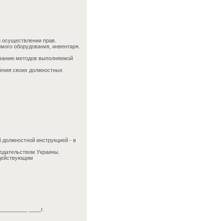
и осуществлении прав.
мого оборудования, инвентаря.
ованию методов выполняемой
нения своих должностных
должностной инструкцией - в
нодательством Украины.
 действующим
__________ ____г.