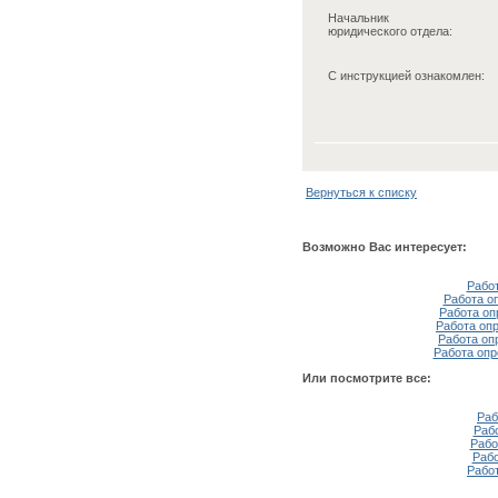
Начальник
юридического отдела:
С инструкцией ознакомлен:
Вернуться к списку
Возможно Вас интересует:
Рабо
Работа о
Работа оп
Работа оп
Работа оп
Работа опр
Или посмотрите все:
Раб
Раб
Рабо
Рабо
Рабо