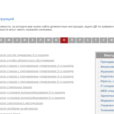
трукций
олжности, на которую вам нужно найти должностные инструкции, ищите ДИ по алфавит
жности могут иметь названия-синонимы.
Е
Ж
З
И
К
Л
М
Н
О
П
Р
С
Т
У
Ф
Инст
атор систем гидравлики 4-го разряда
ратор службы абонентского обслуживания
Преподава
ратор станков с программным управлением 2-го разряда
Финансов
ратор станков с программным управлением 3-го разряда
Журналис
ратор станков с программным управлением 4-го разряда
Издательс
Юристы, 
ратор станков с программным управлением 5-го разряда
IT-специа
ратор стиральных машин
WEB-спец
атор установок волокнообразования 5-го разряда
Удаленные
атор установок волокнообразования 6-го разряда
Медицинс
ратор электронного цветоделения
Управленч
ратор-литейщик на автоматах
Телекомм
рационист банка