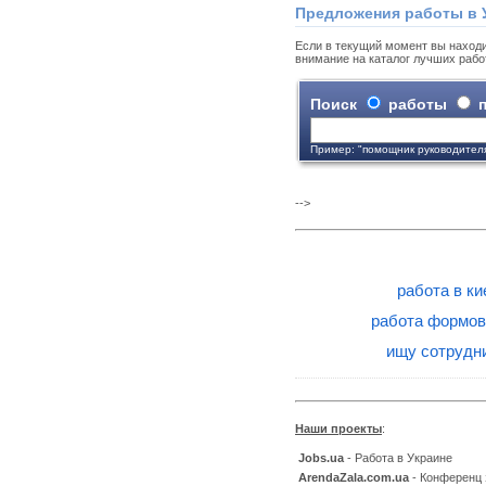
Предложения работы в 
Если в текущий момент вы находи
внимание на каталог лучших рабо
Поиск
работы
п
Пример: "помощник руководител
-->
работа в к
работа формо
ищу сотрудн
Наши проекты
:
Jobs.ua
- Работа в Украине
ArendaZala.com.ua
- Конференц