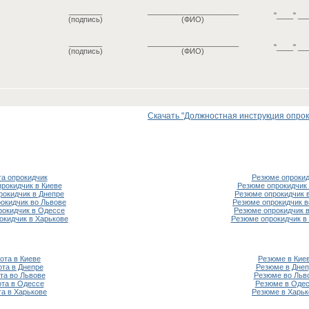
________
______________________
"____" __
(подпись)
(ФИО)
________
______________________
"____" __
(подпись)
(ФИО)
Скачать "Должностная инструкция опрокид
та опрокидчик
Резюме опрокид
прокидчик в Киеве
Резюме опрокидчик 
рокидчик в Днепре
Резюме опрокидчик 
рокидчик во Львове
Резюме опрокидчик в
рокидчик в Одессе
Резюме опрокидчик 
окидчик в Харькове
Резюме опрокидчик в
ота в Киеве
Резюме в Кие
ота в Днепре
Резюме в Днеп
та во Львове
Резюме во Льв
та в Одессе
Резюме в Оде
та в Харькове
Резюме в Харьк