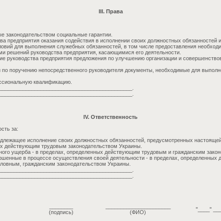
III. Права
е законодательством социальные гарантии.
тва предприятия оказания содействия в исполнении своих должностных обязанностей 
ловий для выполнения служебных обязанностей, в том числе предоставления необходи
ми решений руководства предприятия, касающимися его деятельности.
ие руководства предприятия предложения по улучшению организации и совершенств
 по поручению непосредственного руководителя документы, необходимые для выпол
сиональную квалификацию.
_____________________________________________.
_____________________________________________.
IV. Ответственность
сть за:
длежащее исполнение своих должностных обязанностей, предусмотренных настоящей 
ых действующим трудовым законодательством Украины.
ого ущерба - в пределах, определенных действующим трудовым и гражданским зако
шенные в процессе осуществления своей деятельности - в пределах, определенных
ловным, гражданским законодательством Украины.
_____________________________________________.
_____________________________________________.
________
______________________
"____" __
(подпись)
(ФИО)