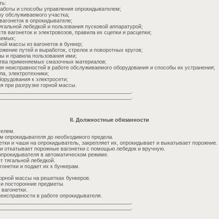
ть:
 работы и способы управления опрокидывателем;
му обслуживаемого участка;
вагонеток в опрокидывателе;
ягальной лебедкой и пользования пусковой аппаратурой;
тв вагонеток и электровозов, правила их сцепки и расцепки;
аемых;
ной массы из вагонеток в бункер;
ожение путей и выработок, стрелок и поворотных кругов;
лы и правила пользования ими;
ства применяемых смазочных материалов;
ия неисправностей в работе обслуживаемого оборудования и способы их устранения;
ла, электротехники;
борудования к электросети;
я при разгрузке горной массы.
_____________________________________________.
_____________________________________________.
II. Должностные обязанности
телем.
м опрокидывателя до необходимого предела.
етки и чаши на опрокидыватель, закрепляет их, опрокидывает и выкатывает порожние.
и откатывает порожные вагонетки с помощью лебедок и вручную.
опрокидывателя в автоматическом режиме.
т тягальной лебедкой.
онетки и подает их к бункерам.
горной массы на решетках бункеров.
 и посторонние предметы.
 вагонетки.
неисправности в работе опрокидывателя.
_____________________________________________.
_____________________________________________.