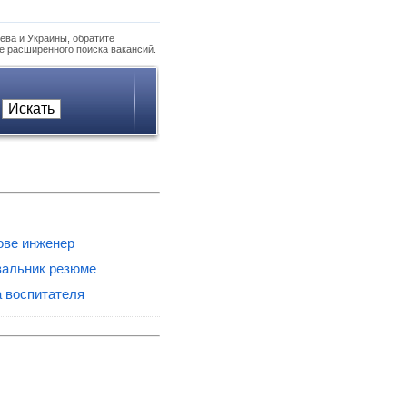
ева и Украины, обратите
е расширенного поиска вакансий.
ове инженер
вальник резюме
 воспитателя