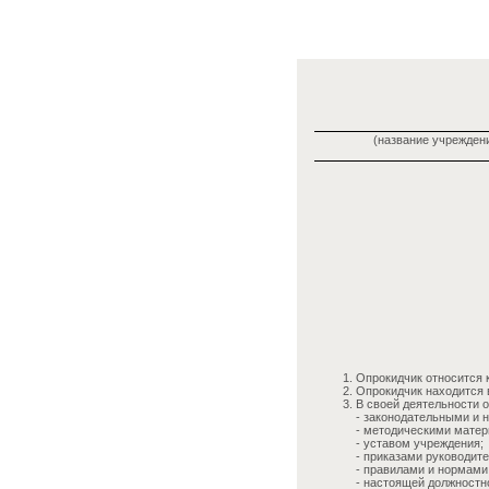
(название учреждени
Опрокидчик относится 
Опрокидчик находится 
В своей деятельности 
- законодательными и
- методическими матер
- уставом учреждения;
- приказами руководит
- правилами и нормами
- настоящей должностн