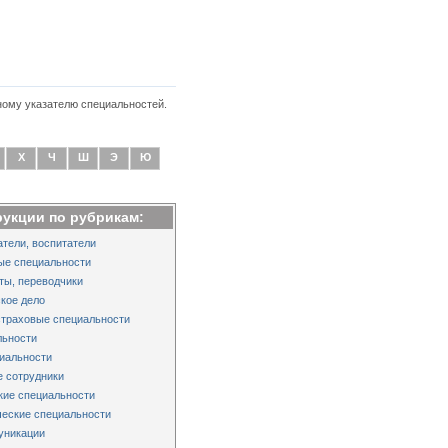
ному указателю специальностей.
Х
Ч
Ш
Э
Ю
рукции по рубрикам:
тели, воспитатели
ые специальности
ты, переводчики
кое дело
страховые специальности
льности
иальности
 сотрудники
кие специальности
еские специальности
уникации