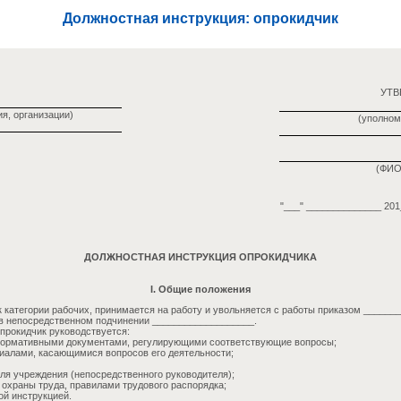
Должностная инструкция: опрокидчик
УТ
я, организации)
(уполном
(ФИО
"___" ______________ 201_
ДОЛЖНОСТНАЯ ИНСТРУКЦИЯ ОПРОКИДЧИКА
I. Общие положения
к категории рабочих, принимается на работу и увольняется с работы приказом ______
в непосредственном подчинении ___________________.
опрокидчик руководствуется:
 нормативными документами, регулирующими соответствующие вопросы;
иалами, касающимися вопросов его деятельности;
еля учреждения (непосредственного руководителя);
 охраны труда, правилами трудового распорядка;
ой инструкцией.