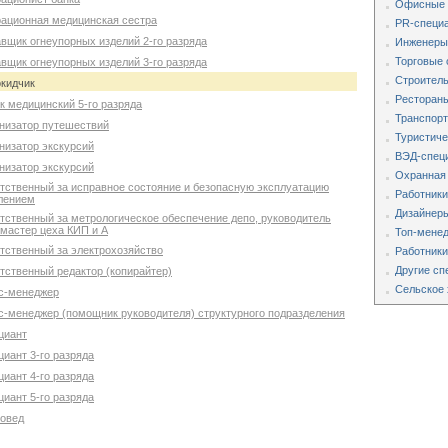
Офисные 
рационная медицинская сестра
PR-специа
вщик огнеупорных изделий 2-го разряда
Инженеры,
Торговые 
вщик огнеупорных изделий 3-го разряда
Строитель
окидчик
Рестораны
к медицинский 5-го разряда
Транспорт
анизатор путешествий
Туристиче
низатор экскурсий
ВЭД-специ
низатор экскурсий
Охранная
етственный за исправное состояние и безопасную эксплуатацию
Работники
влением
Дизайнеры
етственный за метрологическое обеспечение депо, руководитель
 мастер цеха КИП и А
Топ-мене
етственный за электрохозяйство
Работники
Другие сп
тственный редактор (копирайтер)
Сельское 
ис-менеджер
с-менеджер (помощник руководителя) структурного подразделения
циант
иант 3-го разряда
иант 4-го разряда
иант 5-го разряда
товед