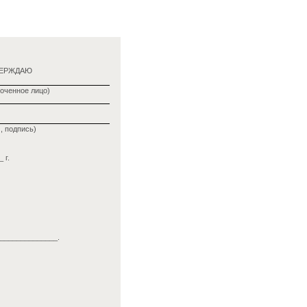
ВЕРЖДАЮ
оченное лицо)
, подпись)
 г.
_______________.