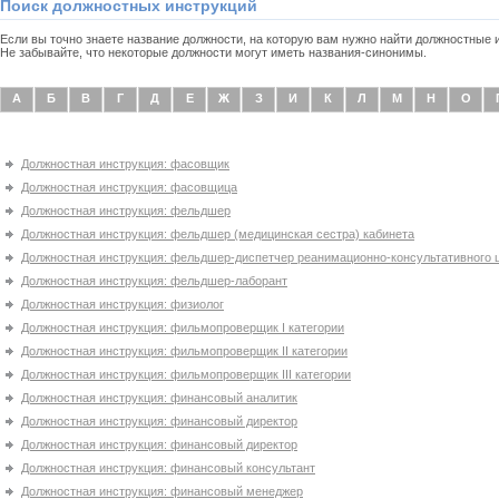
Поиск должностных инструкций
Если вы точно знаете название должности, на которую вам нужно найти должностные
Не забывайте, что некоторые должности могут иметь названия-синонимы.
А
Б
В
Г
Д
Е
Ж
З
И
К
Л
М
Н
О
Должностная инструкция: фасовщик
Должностная инструкция: фасовщица
Должностная инструкция: фельдшер
Должностная инструкция: фельдшер (медицинская сестра) кабинета
Должностная инструкция: фельдшер-диспетчер реанимационно-консультативного 
Должностная инструкция: фельдшер-лаборант
Должностная инструкция: физиолог
Должностная инструкция: фильмопроверщик I категории
Должностная инструкция: фильмопроверщик IІ категории
Должностная инструкция: фильмопроверщик IІІ категории
Должностная инструкция: финансовый аналитик
Должностная инструкция: финансовый директор
Должностная инструкция: финансовый директор
Должностная инструкция: финансовый консультант
Должностная инструкция: финансовый менеджер