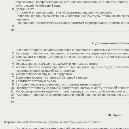
образование, профессионально-техническое образование с опытом работы
конструкций не меньше 1 года.
Должен знать:
- строение и принцип действия обслуженных машин и установок;
- способы и правила заключение и напряжение арматуры; технические требо
черчений;
- требования технологических карт к режимам формирования; приемы и сп
_________________________________________________________________.
_________________________________________________________________.
II. Должностные обяза
Выполняет работы по формированию в особенности сложных и ответственны
Руководит работой по очищению, смазывание и складывание форм и установ
Укладывает в форму (установку) отдельные элементы арматурного каркас
положении.
Устанавливает закладочные детали и монтажные петли.
Устанавливает у формы предварительно напряженную арматуру с электро
натягивательних станций) натягиванием.
Устанавливает вкладыши и сердечник.
Заполняет формы (установки) бетонной смесью.
Уплотняет бетонную смесь.
Затирает открытые поверхности отформованных изделий.
Проводит строповку изделий с представлением их к месту тепловой обработ
Расформировывает изделия и транспортирует их к посту обработка или в ш
Руководит в процессе формирования работой всех имеющихся машин и м
_________________________________________________________________.
_________________________________________________________________.
III. Права
Формовщик железобетонных изделий и конструкций имеет право:
Ознакомиться с проектами решений руководства предприятия, касающимися