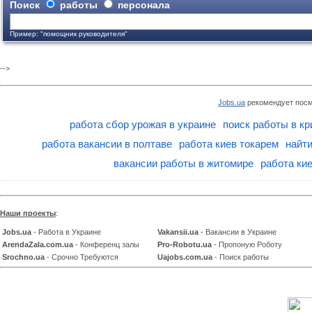
Поиск
работы
персонала
Пример: "помощник руководителя"
-->
Jobs.ua
рекомендует посм
работа сбор урожая в украине
поиск работы в кр
работа вакансии в полтаве
работа киев токарем
найти
вакансии работы в житомире
работа ки
Наши проекты
:
Jobs.ua
- Работа в Украине
Vakansii.ua
- Вакансии в Украине
ArendaZala.com.ua
- Конференц залы
Pro-Robotu.ua
- Пропоную Роботу
Srochno.ua
- Срочно Требуются
Uajobs.com.ua
- Поиск работы