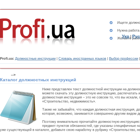
Ищете
должно
Нужна работа
Укр
Рус
|
Желаете рабо
Profi.ua:
Должностные инструкции
|
Словарь иностранных языков
|
Выбор профессии
-->
Каталог должностных инструкций
Ниже представлен текст должностной инструкции на должно
можете скачать эту должностную инструкцию, распечатать 
должностная инструкция – это не совсем то, что вы искали
«Строительство, недвижимость».
Также не забывайте, что каждая должностная инструкция, д
которая, возможно, занимается совершенно другим видом д
Поэтому внимательно прочитайте должностную инструкцию
предмет пунктов обязанностей, где указаны специфичные на
уже существующей в каталоге, добавьте свою наработку в рубрику «Строительство, н