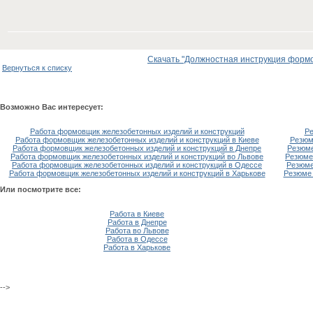
Скачать "Должностная инструкция формо
Вернуться к списку
Возможно Вас интересует:
Работа формовщик железобетонных изделий и конструкций
Ре
Работа формовщик железобетонных изделий и конструкций в Киеве
Резюм
Работа формовщик железобетонных изделий и конструкций в Днепре
Резюме
Работа формовщик железобетонных изделий и конструкций во Львове
Резюме
Работа формовщик железобетонных изделий и конструкций в Одессе
Резюме
Работа формовщик железобетонных изделий и конструкций в Харькове
Резюме 
Или посмотрите все:
Работа в Киеве
Работа в Днепре
Работа во Львове
Работа в Одессе
Работа в Харькове
-->