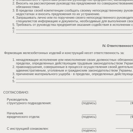
Вносить на рассмотрение руководства предложения по совершенствованию
обязанностями.
В пределах своей компетенции сообщать своему непосредственному руков
недостатках и вносить предложения по их устранению.
Запрашивать лично или по поручению своего непосредственного руководит
специалистов информацию и документы, необходимые для выполнения сво
Требовать от руководства предприятия оказания содействия в исполнении 
_________________________________________________________________.
_________________________________________________________________.
IV. Ответственнос
Формовщик железобетонных изделий и конструкций несет ответственность за:
ненадлежащее исполнение или неисполнение своих должностных обязаннос
пределах, определенных действующим трудовым законодательством Украи
правонарушения, совершенные в процессе осуществления своей деятельно
административным, уголовным и гражданским законодательством Украины.
причинение материального ущерба - в пределах, определенных действующ
_________________________________________________________________.
_________________________________________________________________.
СОГЛАСОВАНО:
Руководитель
________
_________
структурного подразделения:
(подпись)
(
Начальник
________
_________
юридического отдела:
(подпись)
(
________
_________
С инструкцией ознакомлен:
(подпись)
(