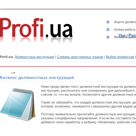
Ищете
должно
Нужна работа
Укр
Рус
|
Желаете рабо
Profi.ua:
Должностные инструкции
|
Словарь иностранных языков
|
Выбор профессии
-->
Каталог должностных инструкций
Ниже представлен текст должностной инструкции на должно
инструкцию, распечатать или скопировать для дальнейшего 
совсем то, что вы искали, посмотрите другие должностные 
Также не забывайте, что каждая должностная инструкция, д
которая, возможно, занимается совершенно другим видом д
Поэтому внимательно прочитайте должностную инструкцию
указаны специфичные направления. А если вы составите св
добавьте свою наработку в рубрику «Инженеры, рабочие спе