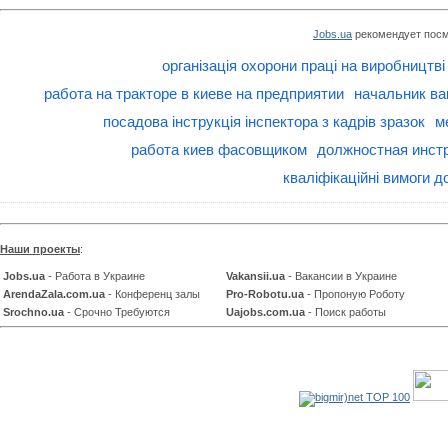
Jobs.ua
рекомендует посм
організація охорони праці на виробництві
работа на тракторе в киеве на предприятии
начальник ва
посадова інструкція інспектора з кадрів зразок
м
работа киев фасовщиком
должностная инст
кваліфікаційні вимоги д
Наши проекты
:
Jobs.ua
- Работа в Украине
Vakansii.ua
- Вакансии в Украине
ArendaZala.com.ua
- Конференц залы
Pro-Robotu.ua
- Пропоную Роботу
Srochno.ua
- Срочно Требуются
Uajobs.com.ua
- Поиск работы