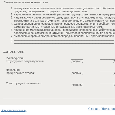
Печник несет ответственность за:
ненадлежащее исполнение или неисполнение своих должностных обязаннос
пределах, определенных трудовым законодательством.
нарушение правил и положений, регламентирующих деятельность предприя
надлежащую и своевременную сдачу дел лицу, вступающему в настоящую до
должности), а в случае отсутствия такового, лицу его заменяющему или н
за правонарушения, совершенные в процессе осуществления своей деятел
административным, уголовным и гражданским законодательством.
причинение материального ущерба - в пределах, определенных действующ
соблюдение действующих инструкций, приказов и распоряжений по сохран
выполнение правил внутреннего распорядка, правил ТБ и противопожарной 
_________________________________________________________________.
_________________________________________________________________.
СОГЛАСОВАНО:
Руководитель
________
_________
структурного подразделения:
(подпись)
(
Начальник
________
_________
юридического отдела:
(подпись)
(
________
_________
С инструкцией ознакомлен:
(подпись)
(
Скачать "Должност
Вернуться к списку