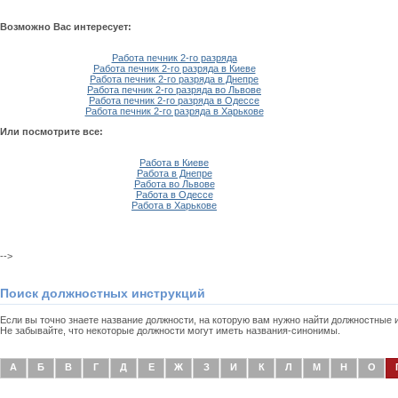
Возможно Вас интересует:
Работа печник 2-го разряда
Работа печник 2-го разряда в Киеве
Работа печник 2-го разряда в Днепре
Работа печник 2-го разряда во Львове
Работа печник 2-го разряда в Одессе
Работа печник 2-го разряда в Харькове
Или посмотрите все:
Работа в Киеве
Работа в Днепре
Работа во Львове
Работа в Одессе
Работа в Харькове
-->
Поиск должностных инструкций
Если вы точно знаете название должности, на которую вам нужно найти должностные
Не забывайте, что некоторые должности могут иметь названия-синонимы.
А
Б
В
Г
Д
Е
Ж
З
И
К
Л
М
Н
О