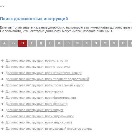
-->
Поиск должностных инструкций
Если вы точно знаете название должности, на которую вам нужно найти должностные
Не забывайте, что некоторые должности могут иметь названия-синонимы.
А
Б
В
Г
Д
Е
Ж
З
И
К
Л
М
Н
О
Должностная инструкция: врач-статистик
Должностная инструкция: врач-стоматолог
Должностная инструкция: врач-стоматолог-хирург
Должностная инструкция: врач-терапевт подростковый
Должностная инструкция: врач-торакальный хирург
Должностная инструкция: врач-уролог
Должностная инструкция: врач-физиотерапевт
Должностная инструкция: врач-фтизиатр
Должностная инструкция: врач-хирург
Должностная инструкция: врач-эндокринолог
Должностная инструкция: врач-эндоскопист
Должностная инструкция: выпускающий оператор эфира