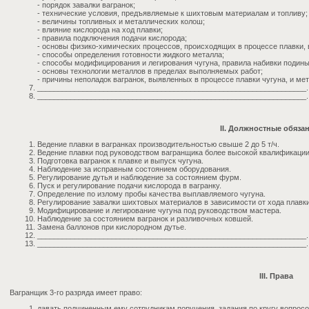
- порядок завалки вагранок;
- технические условия, предъявляемые к шихтовым материалам и топливу;
- величины топливных и металлических колош;
- влияние кислорода на ход плавки;
- правила подключения подачи кислорода;
- основы физико-химических процессов, происходящих в процессе плавки,
- способы определения готовности жидкого металла;
- способы модифицирования и легирования чугуна, правила набивки подины
- основы технологии металлов в пределах выполняемых работ;
- причины неполадок вагранок, выявленных в процессе плавки чугуна, и ме
_________________________________________________________________.
_________________________________________________________________.
II. Должностные обяза
Ведение плавки в вагранках производительностью свыше 2 до 5 т/ч.
Ведение плавки под руководством вагранщика более высокой квалификации в
Подготовка вагранок к плавке и выпуск чугуна.
Наблюдение за исправным состоянием оборудования.
Регулирование дутья и наблюдение за состоянием фурм.
Пуск и регулирование подачи кислорода в вагранку.
Определение по излому пробы качества выплавляемого чугуна.
Регулирование завалки шихтовых материалов в зависимости от хода плавки
Модифицирование и легирование чугуна под руководством мастера.
Наблюдение за состоянием вагранок и разливочных ковшей.
Замена баллонов при кислородном дутье.
_________________________________________________________________.
_________________________________________________________________.
III. Права
Вагранщик 3-го разряда имеет право:
давать подчиненным ему сотрудникам поручения, задания по кругу вопросо