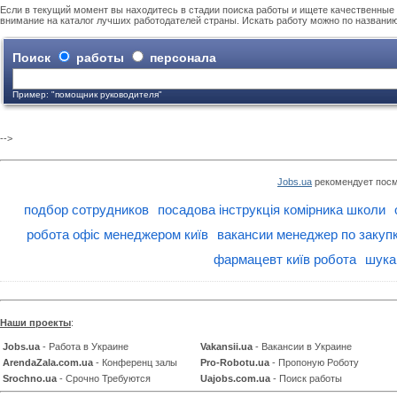
Если в текущий момент вы находитесь в стадии поиска работы и ищете качественные 
внимание на каталог лучших работодателей страны. Искать работу можно по названи
Поиск
работы
персонала
Пример: "помощник руководителя"
-->
Jobs.ua
рекомендует посм
подбор сотрудников
посадова інструкція комірника школи
робота офіс менеджером київ
вакансии менеджер по закуп
фармацевт київ робота
шука
Наши проекты
:
Jobs.ua
- Работа в Украине
Vakansii.ua
- Вакансии в Украине
ArendaZala.com.ua
- Конференц залы
Pro-Robotu.ua
- Пропоную Роботу
Srochno.ua
- Срочно Требуются
Uajobs.com.ua
- Поиск работы