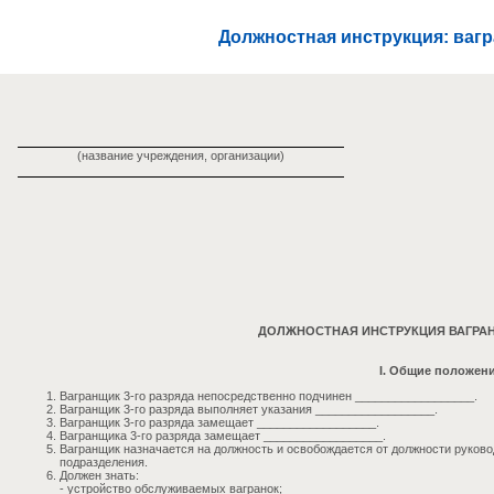
Должностная инструкция: вагр
(название учреждения, организации)
ДОЛЖНОСТНАЯ ИНСТРУКЦИЯ ВАГРАН
I. Общие положен
Вагранщик 3-го разряда непосредственно подчинен __________________.
Вагранщик 3-го разряда выполняет указания __________________.
Вагранщик 3-го разряда замещает __________________.
Вагранщика 3-го разряда замещает __________________.
Вагранщик назначается на должность и освобождается от должности руков
подразделения.
Должен знать:
- устройство обслуживаемых вагранок;