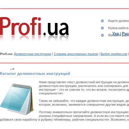
Ищете
должно
Нужна работа
Укр
Рус
|
Желаете рабо
Profi.ua:
Должностные инструкции
|
Словарь иностранных языков
|
Выбор профессии
-->
Каталог должностных инструкций
Ниже представлен текст должностной инструкции на должно
должностную инструкцию, распечатать или скопировать для
инструкция – это не совсем то, что вы искали, посмотрите
специальности».
Также не забывайте, что каждая должностная инструкция, д
которая, возможно, занимается совершенно другим видом д
Поэтому внимательно прочитайте должностную инструкцию
указаны специфичные направления. А если вы составите св
добавьте свою наработку в рубрику «Инженеры, рабочие специальности». Возможно, к