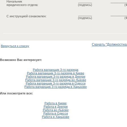
Начальник
________
_________
юридического отдела:
(подпись)
(
________
_________
С инструкцией ознакомлен:
(подпись)
(
Скачать "Должностная
Вернуться к списку
Возможно Вас интересует:
Работа вагранщик 3-го разряда
Работа вагранщик 3-го разряда в Киеве
Работа вагранщик 3-го разряда в Днепре
Работа вагранщик 3-го разряда во Львове
Работа вагранщик 3-го разряда в Одессе
Работа вагранщик 3-го разряда в Харькове
Или посмотрите все:
Работа в Киеве
Работа в Днепре
Работа во Львове
Работа в Одессе
Работа в Харькове