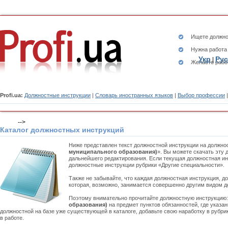
Ищете
должно
Нужна работа
Укр
Рус
|
Желаете рабо
Profi.ua:
Должностные инструкции
|
Словарь иностранных языков
|
Выбор профессии
-->
Каталог должностных инструкций
Ниже представлен текст должностной инструкции на должно
муниципального образования)
». Вы можете скачать эту 
дальнейшего редактирования. Если текущая должностная инс
должностные инструкции рубрики «Другие специальности».
Также не забывайте, что каждая должностная инструкция, д
которая, возможно, занимается совершенно другим видом д
Поэтому внимательно прочитайте должностную инструкцию
образования)
на предмет пунктов обязанностей, где указа
должностной на базе уже существующей в каталоге, добавьте свою наработку в рубри
в работе.