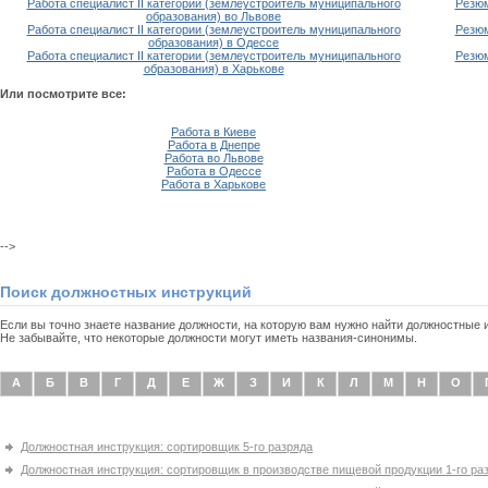
Работа специалист II категории (землеустроитель муниципального
Резюм
образования) во Львове
Работа специалист II категории (землеустроитель муниципального
Резюм
образования) в Одессе
Работа специалист II категории (землеустроитель муниципального
Резюм
образования) в Харькове
Или посмотрите все:
Работа в Киеве
Работа в Днепре
Работа во Львове
Работа в Одессе
Работа в Харькове
-->
Поиск должностных инструкций
Если вы точно знаете название должности, на которую вам нужно найти должностные
Не забывайте, что некоторые должности могут иметь названия-синонимы.
А
Б
В
Г
Д
Е
Ж
З
И
К
Л
М
Н
О
Должностная инструкция: сортировщик 5-го разряда
Должностная инструкция: сортировщик в производстве пищевой продукции 1-го ра