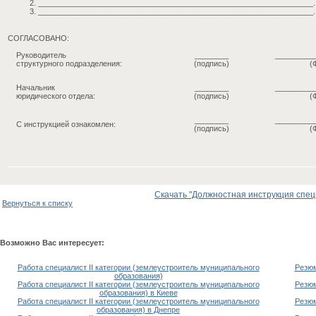
_________________________________________________________________.
_________________________________________________________________.
СОГЛАСОВАНО:
Руководитель
________
_________
структурного подразделения:
(подпись)
(
Начальник
________
_________
юридического отдела:
(подпись)
(
________
_________
С инструкцией ознакомлен:
(подпись)
(
Скачать "Должностная инструкция спец
Вернуться к списку
Возможно Вас интересует:
Работа специалист II категории (землеустроитель муниципального
Резюм
образования)
Работа специалист II категории (землеустроитель муниципального
Резюм
образования) в Киеве
Работа специалист II категории (землеустроитель муниципального
Резюм
образования) в Днепре