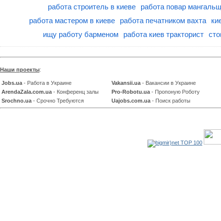
работа строитель в киеве
работа повар мангаль
работа мастером в киеве
работа печатником вахта
ки
ищу работу барменом
работа киев тракторист
сто
Наши проекты
:
Jobs.ua
- Работа в Украине
Vakansii.ua
- Вакансии в Украине
ArendaZala.com.ua
- Конференц залы
Pro-Robotu.ua
- Пропоную Роботу
Srochno.ua
- Срочно Требуются
Uajobs.com.ua
- Поиск работы