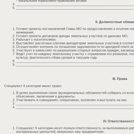
- локальными нормативно-правовыми актами.
_________________________________________________________________.
_________________________________________________________________.
II. Должностные обяза
Готовит проекты постановлений Главы МО по предоставлению и изъятию зе
межевания;
Готовит проекты договоров аренды земельных участков по данному МО;
Работает с посетителями;
Выставляет расчетные платежи арендаторам земельных участков в соотв
Осуществляет контроль по погашению задолженности по арендной плате за
Участвует в комиссиях по разрешению спорных вопросов граждан, касающ
Ведет учет по каждому земельному участку с отражением его размеров, п
культур, фактического сбора урожая в текущем году.
_________________________________________________________________.
_________________________________________________________________.
III. Права
Специалист II категории имеет право:
В целях выполнения своих функциональных обязанностей собирать со всех
объяснения, заключения и документы.
Участвовать в совещаниях, оперативках, коллегиях и выступать на них.
_________________________________________________________________.
_________________________________________________________________.
IV. Ответственнос
Специалист II категории несет полную ответственность за выполняемую ра
материальных ценностей, вверенных ему предприятием.