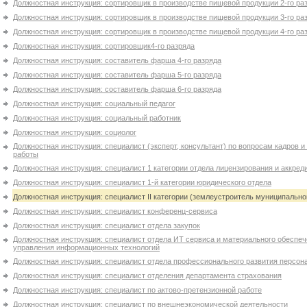
Должностная инструкция: сортировщик в производстве пищевой продукции 2-го ра
Должностная инструкция: сортировщик в производстве пищевой продукции 3-го ра
Должностная инструкция: сортировщик в производстве пищевой продукции 4-го ра
Должностная инструкция: сортировщик4-го разряда
Должностная инструкция: составитель фарша 4-го разряда
Должностная инструкция: составитель фарша 5-го разряда
Должностная инструкция: составитель фарша 6-го разряда
Должностная инструкция: социальный педагог
Должностная инструкция: социальный работник
Должностная инструкция: социолог
Должностная инструкция: специалист (эксперт, консультант) по вопросам кадров и
работы
Должностная инструкция: специалист 1 категории отдела лицензирования и аккред
Должностная инструкция: специалист 1-й категории юридического отдела
Должностная инструкция: специалист II категории (землеустроитель муниципально
Должностная инструкция: специалист конференц-сервиса
Должностная инструкция: специалист отдела закупок
Должностная инструкция: специалист отдела ИТ сервиса и материального обеспе
управления информационных технологий
Должностная инструкция: специалист отдела профессионального развития персон
Должностная инструкция: специалист отделения департамента страхования
Должностная инструкция: специалист по актово-претензионной работе
Должностная инструкция: специалист по внешнеэкономической деятельности