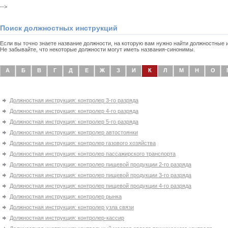
-->
Поиск должностных инструкций
Если вы точно знаете название должности, на которую вам нужно найти должностные
Не забывайте, что некоторые должности могут иметь названия-синонимы.
А
Б
В
Г
Д
Е
Ж
З
И
К
Л
М
Н
О
Должностная инструкция: контролер 3-го разряда
Должностная инструкция: контролер 4-го разряда
Должностная инструкция: контролер 5-го разряда
Должностная инструкция: контролер автостоянки
Должностная инструкция: контролер газового хозяйства
Должностная инструкция: контролер пассажирского транспорта
Должностная инструкция: контролер пищевой продукции 2-го разряда
Должностная инструкция: контролер пищевой продукции 3-го разряда
Должностная инструкция: контролер пищевой продукции 4-го разряда
Должностная инструкция: контролер рынка
Должностная инструкция: контролер узла связи
Должностная инструкция: контролер-кассир