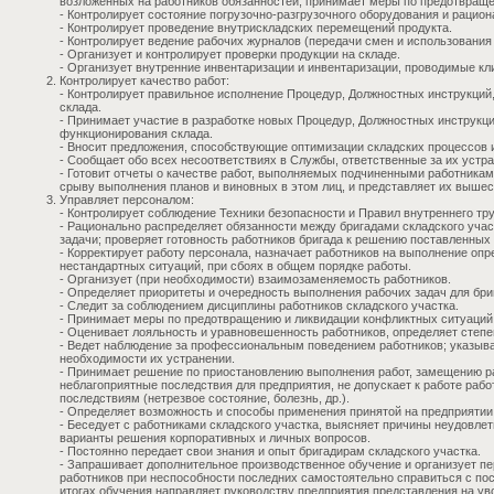
возложенных на работников обязанностей, принимает меры по предотвраще
- Контролирует состояние погрузочно-разгрузочного оборудования и рацион
- Контролирует проведение внутрискладских перемещений продукта.
- Контролирует ведение рабочих журналов (передачи смен и использования 
- Организует и контролирует проверки продукции на складе.
- Организует внутренние инвентаризации и инвентаризации, проводимые кл
Контролирует качество работ:
- Контролирует правильное исполнение Процедур, Должностных инструкций
склада.
- Принимает участие в разработке новых Процедур, Должностных инструкц
функционирования склада.
- Вносит предложения, способствующие оптимизации складских процессов 
- Сообщает обо всех несоответствиях в Службы, ответственные за их устр
- Готовит отчеты о качестве работ, выполняемых подчиненными работникам
срыву выполнения планов и виновных в этом лиц, и представляет их выше
Управляет персоналом:
- Контролирует соблюдение Техники безопасности и Правил внутреннего тр
- Рационально распределяет обязанности между бригадами складского учас
задачи; проверяет готовность работников бригада к решению поставленных 
- Корректирует работу персонала, назначает работников на выполнение оп
нестандартных ситуаций, при сбоях в общем порядке работы.
- Организует (при необходимости) взаимозаменяемость работников.
- Определяет приоритеты и очередность выполнения рабочих задач для бриг
- Следит за соблюдением дисциплины работников складского участка.
- Принимает меры по предотвращению и ликвидации конфликтных ситуаций 
- Оценивает лояльность и уравновешенность работников, определяет степе
- Ведет наблюдение за профессиональным поведением работников; указыва
необходимости их устранении.
- Принимает решение по приостановлению выполнения работ, замещению р
неблагоприятные последствия для предприятия, не допускает к работе раб
последствиям (нетрезвое состояние, болезнь, др.).
- Определяет возможность и способы применения принятой на предприятии
- Беседует с работниками складского участка, выясняет причины неудовле
варианты решения корпоративных и личных вопросов.
- Постоянно передает свои знания и опыт бригадирам складского участка.
- Запрашивает дополнительное производственное обучение и организует п
работников при неспособности последних самостоятельно справиться с по
итогах обучения направляет руководству предприятия представления на у