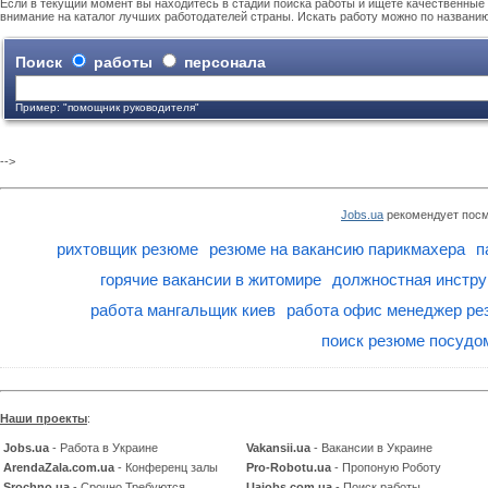
Если в текущий момент вы находитесь в стадии поиска работы и ищете качественные 
внимание на каталог лучших работодателей страны. Искать работу можно по названи
Поиск
работы
персонала
Пример: "помощник руководителя"
-->
Jobs.ua
рекомендует посм
рихтовщик резюме
резюме на вакансию парикмахера
п
горячие вакансии в житомире
должностная инстру
работа мангальщик киев
работа офис менеджер ре
поиск резюме посуд
Наши проекты
:
Jobs.ua
- Работа в Украине
Vakansii.ua
- Вакансии в Украине
ArendaZala.com.ua
- Конференц залы
Pro-Robotu.ua
- Пропоную Роботу
Srochno.ua
- Срочно Требуются
Uajobs.com.ua
- Поиск работы