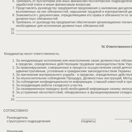
Требовать от бухгалтерии или иных финансово-бухгалтерских подразделен
заработной плате и иным финансовым вопросам.
Представлять руководству предприятия предложения о наложении дисципли
возложенных на них обязанностей, нарушение трудовой и корпоративной д
Знакомиться с документами, определяющими его права и обязанности по з
должностных обязанностей.
Требовать от руководства предприятия обеспечения организационно-техни
необходимых для исполнения должностных обязанностей.
_________________________________________________________________.
_________________________________________________________________.
IV. Ответственнос
Координатор несет ответственность:
За ненадлежащее исполнение или неисполнение своих должностных обязан
в пределах, определенных действующим трудовым законодательством Укр
За правонарушения, совершенные в процессе осуществления своей деятел
административным, уголовным и гражданским законодательством Украины.
За причинение материального ущерба - в пределах, определенных действ
За неукоснительное соблюдение Процедур, Должностных инструкций, Метод
За соблюдение конфиденциальности информации, ставшей известной в про
За координацию работы складского участка.
За своевременную передачу всей необходимой информации своему непоср
За устранение несоответствий, обнаруженных в функционировании складско
_________________________________________________________________.
_________________________________________________________________.
СОГЛАСОВАНО:
Руководитель
________
_________
структурного подразделения:
(подпись)
(
Начальник
________
_________