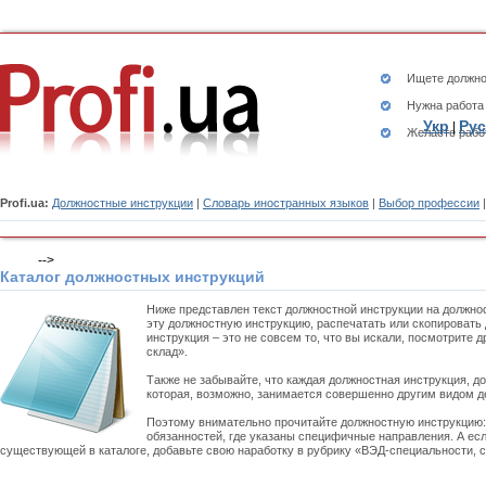
Ищете
должно
Нужна работа
Укр
Рус
|
Желаете рабо
Profi.ua:
Должностные инструкции
|
Словарь иностранных языков
|
Выбор профессии
-->
Каталог должностных инструкций
Ниже представлен текст должностной инструкции на должно
эту должностную инструкцию, распечатать или скопировать
инструкция – это не совсем то, что вы искали, посмотрите
склад».
Также не забывайте, что каждая должностная инструкция, д
которая, возможно, занимается совершенно другим видом д
Поэтому внимательно прочитайте должностную инструкцию
обязанностей, где указаны специфичные направления. А есл
существующей в каталоге, добавьте свою наработку в рубрику «ВЭД-специальности, с