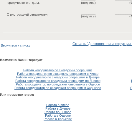
юридического отдела:
(подпись)
(
________
_________
С инструкцией ознакомлен:
(подпись)
(
Скачать "Должностная инструкция к
Вернуться к списку
Возможно Вас интересует:
Работа координатор по складским операциям
Работа координатор по складским операциям в Киеве
Работа координатор по складским операциям в Днепре
Работа координатор по складским операциям во Львове
Работа координатор по складским операциям в Одессе
Работа координатор по складским операциям в Харькове
Р
Или посмотрите все:
Работа в Киеве
Работа в Днепре
Работа во Львове
Работа в Одессе
Работа в Харькове