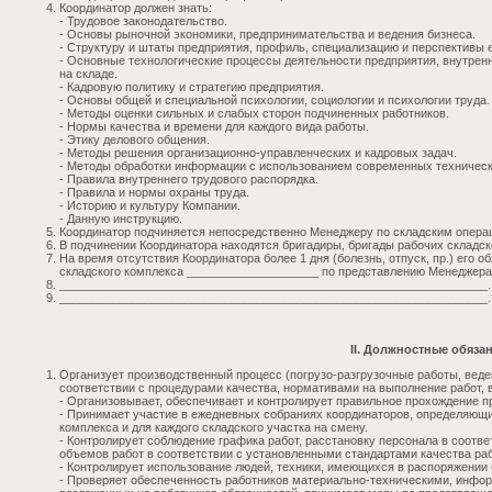
Координатор должен знать:
- Трудовое законодательство.
- Основы рыночной экономики, предпринимательства и ведения бизнеса.
- Структуру и штаты предприятия, профиль, специализацию и перспективы е
- Основные технологические процессы деятельности предприятия, внутренн
на складе.
- Кадровую политику и стратегию предприятия.
- Основы общей и специальной психологии, социологии и психологии труда.
- Методы оценки сильных и слабых сторон подчиненных работников.
- Нормы качества и времени для каждого вида работы.
- Этику делового общения.
- Методы решения организационно-управленческих и кадровых задач.
- Методы обработки информации с использованием современных техническ
- Правила внутреннего трудового распорядка.
- Правила и нормы охраны труда.
- Историю и культуру Компании.
- Данную инструкцию.
Координатор подчиняется непосредственно Менеджеру по складским операц
В подчинении Координатора находятся бригадиры, бригады рабочих складско
На время отсутствия Координатора более 1 дня (болезнь, отпуск, пр.) его 
складского комплекса ____________________ по представлению Менеджера 
_________________________________________________________________.
_________________________________________________________________.
II. Должностные обяза
Организует производственный процесс (погрузо-разгрузочные работы, веде
соответствии с процедурами качества, нормативами на выполнение работ, 
- Организовывает, обеспечивает и контролирует правильное прохождение пр
- Принимает участие в ежедневных собраниях координаторов, определяющи
комплекса и для каждого складского участка на смену.
- Контролирует соблюдение графика работ, расстановку персонала в соотв
объемов работ в соответствии с установленными стандартами качества раб
- Контролирует использование людей, техники, имеющихся в распоряжении 
- Проверяет обеспеченность работников материально-техническими, инф