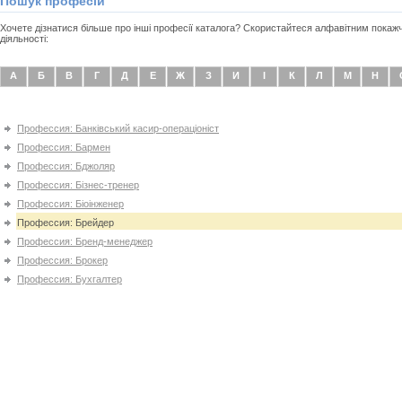
Пошук професій
Хочете дізнатися більше про інші професії каталога? Скористайтеся алфавітним покаж
діяльності:
А
Б
В
Г
Д
Е
Ж
З
И
І
К
Л
М
Н
Профессия: Банківський касир-операціоніст
Профессия: Бармен
Профессия: Бджоляр
Профессия: Бізнес-тренер
Профессия: Біоінженер
Профессия: Брейдер
Профессия: Бренд-менеджер
Профессия: Брокер
Профессия: Бухгалтер