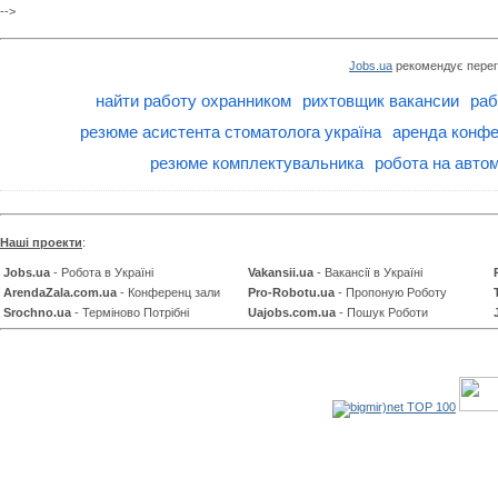
-->
Jobs.ua
рекомендує перег
найти работу охранником
рихтовщик вакансии
раб
резюме асистента стоматолога україна
аренда конфе
резюме комплектувальника
робота на автом
Наші проекти
:
Jobs.ua
- Робота в Україні
Vakansii.ua
- Вакансії в Україні
ArendaZala.com.ua
- Конференц зали
Pro-Robotu.ua
- Пропоную Роботу
Srochno.ua
- Терміново Потрібні
Uajobs.com.ua
- Пошук Роботи