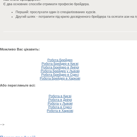
Є два основних способи отримати професію брейдера.
Перший: прослухати один із спеціалізованих курсів.
Другий шлях - потрапити під крило досвідченого брейдера та осягати ази на 
Можливо Вас цікавить:
Робота Брейдер
Робота Брейдер в Києві
Робота Брейдер в Дніпрі
Робота Брейдер у Львові
Робота Брейдер в Одесі
Робота Брейдер в Харкові
Або перегляньте всі:
Робота в Києві
Робота в Дніпрі
Робота у Львові
Робота в Одесі
Робота в Харкові
-->