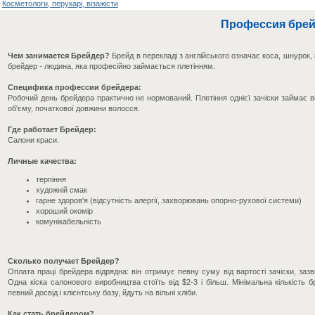
Косметологи, перукарі, візажісти
Профессия бре
Чем занимается Брейдер?
Брейд в перекладі з англійського означає коса, шнурок,
брейдер - людина, яка професійно займається плетінням.
Специфика профессии брейдера:
Робочий день брейдера практично не нормований. Плетіння однієї зачіски займає ві
об'єму, початкової довжини волосся.
Где работает Брейдер:
Салони краси.
Личные качества:
терпіння
художній смак
гарне здоров'я (відсутність алергії, захворювань опорно-рухової системи)
хороший окомір
комунікабельність
Сколько получает Брейдер?
Оплата праці брейдера відрядна: він отримує певну суму від вартості зачіски, заз
Одна кіска салонового виробництва стоїть від $2-3 і більш. Мінімальна кількість
певний досвід і клієнтську базу, йдуть на вільні хліби.
Как стать брейдером?