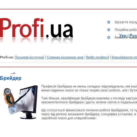
Шукаєте
посад
Потрібна робо
Укр
Рус
|
Бажаєте працю
Profi.ua:
Посадові інструкції
|
Словник іноземних мов
|
Вибір професії
|
Класифікатор п
-->
Брейдер
Професія брейдера не менш складна і відповідальна, ніж інш
винен відмінно знати не тільки теорію своєї роботи, але і бу
Тим більше, кваліфікація брейдера важлива з погляду кар'єр
некомпетентного брейдера і дасть зелене світло в подальшом
Що стосується фінансового питання роботи брейдером, то тут
чергу від регіону мешкання брейдера, специфіки установи, в 
заробітної плати для співробітників.