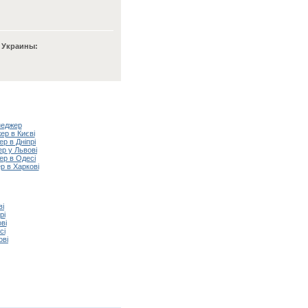
 Украины:
неджер
р в Києві
р в Дніпрі
р у Львові
р в Одесі
 в Харкові
ві
рі
ві
сі
ові