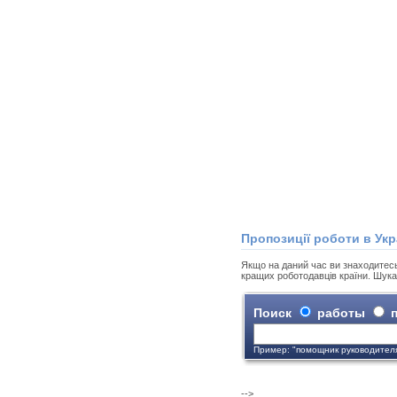
Пропозиції роботи в Укр
Якщо на даний час ви знаходитесь н
кращих роботодавців країни. Шука
Поиск
работы
п
Пример: "помощник руководител
-->