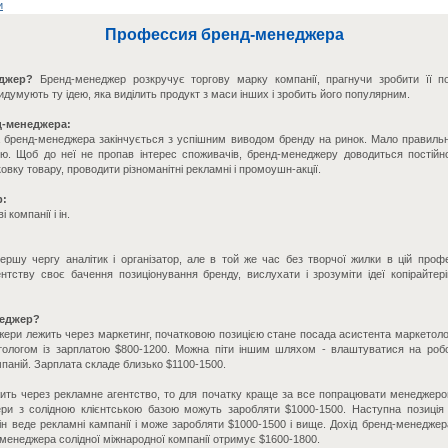
и
Профессия бренд-менеджера
еджер?
Бренд-менеджер розкручує торгову марку компанії, прагнучи зробити її п
думують ту ідею, яка виділить продукт з маси інших і зробить його популярним.
-менеджера:
бренд-менеджера закінчується з успішним виводом бренду на ринок. Мало правильн
ою. Щоб до неї не пропав інтерес споживачів, бренд-менеджеру доводиться постійно
вку товару, проводити різноманітні рекламні і промоушн-акції.
р:
компанії і ін.
ршу чергу аналітик і організатор, але в той же час без творчої жилки в цій профес
тству своє бачення позиціонування бренду, вислухати і зрозуміти ідеї копірайтерів
неджер?
ри лежить через маркетинг, початковою позицією стане посада асистента маркетолог
етологом із зарплатою $800-1200. Можна піти іншим шляхом - влаштуватися на роб
мпаній. Зарплата складе близько $1100-1500.
ть через рекламне агентство, то для початку краще за все попрацювати менеджеро
ри з солідною клієнтською базою можуть заробляти $1000-1500. Наступна позиція 
він веде рекламні кампанії і може заробляти $1000-1500 і вище. Дохід бренд-менеджер
менеджера солідної міжнародної компанії отримує $1600-1800.