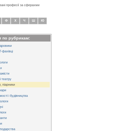
вані професії за сферахми
Ф
Х
Ч
Ш
Ю
 по рубрикам:
адровики
T-фахівці
ологи
ах
зажісти
і театру
, піарники
нари
ості і будівництва
хологи
дчі
логи
іанти
ри
сподарства