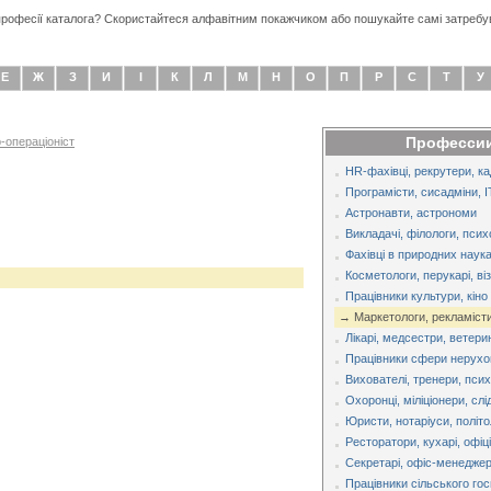
 професії каталога? Скористайтеся алфавітним покажчиком або пошукайте самі затребу
Е
Ж
З
И
І
К
Л
М
Н
О
П
Р
С
Т
У
Профессии
-операціоніст
HR-фахівці, рекрутери, к
Програмісти, сисадміни, I
Астронавти, астрономи
Викладачі, філологи, псих
Фахівці в природних наук
Косметологи, перукарі, ві
Працівники культури, кіно 
→ Маркетологи, рекламісти
Лікарі, медсестри, ветери
Працівники сфери нерухом
Вихователі, тренери, пси
Охоронці, міліціонери, слі
Юристи, нотаріуси, політо
Ресторатори, кухарі, офіц
Секретарі, офіс-менедже
Працівники сільського го