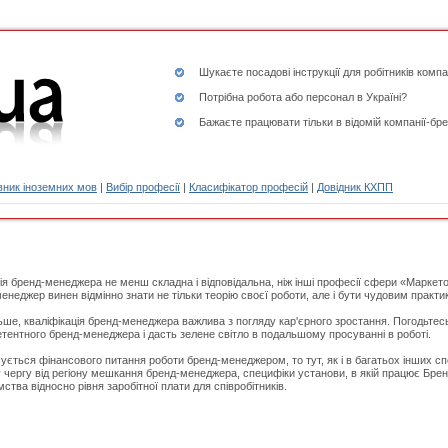
Шукаєте
посадові інструкції
для робітників компа
Потрібна робота або персонал в Україні?
Бажаєте працювати тільки в відомій компанії-бре
ник іноземних мов
|
Вибір професії
|
Класифікатор професій
|
Довідник КХПП
я бренд-менеджера не менш складна і відповідальна, ніж інші професії сфери «Маркето
енеджер винен відмінно знати не тільки теорію своєї роботи, але і бути чудовим практи
ьше, кваліфікація бренд-менеджера важлива з погляду кар'єрного зростання. Погодьтес
тентного бренд-менеджера і дасть зелене світло в подальшому просуванні в роботі.
ується фінансового питання роботи бренд-менеджером, то тут, як і в багатьох інших с
 чергу від регіону мешкання бренд-менеджера, специфіки установи, в якій працює Брен
ства відносно рівня заробітної плати для співробітників.