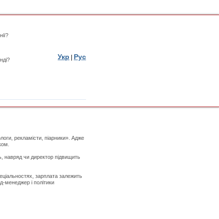
нії?
Укр
Рус
|
нді?
логи, рекламісти, піарники». Адже
ком.
ь, навряд чи директор підвищить
пеціальностях, зарплата залежить
д-менеджер і політики