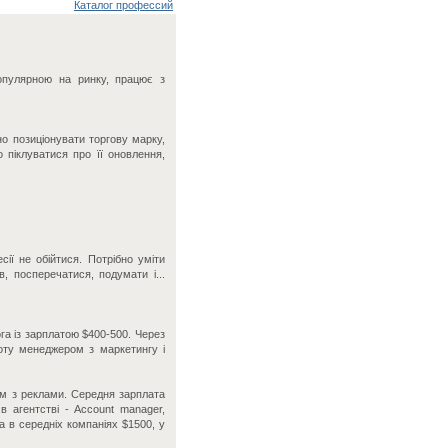
Каталог профессий
опулярною на ринку, працює з
о позиціонувати торгову марку,
 піклуватися про її оновлення,
ії не обійтися. Потрібно уміти
, посперечатися, подумати і...
а із зарплатою $400-500. Через
оту менеджером з маркетингу і
м з реклами. Середня зарплата
в агентстві - Account manager,
а в середніх компаніях $1500, у