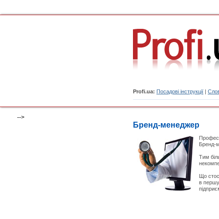
Profi.ua:
Посадові інструкції
|
Слов
-->
Бренд-менеджер
Професі
Бренд-м
Тим біл
некомпе
Що стос
в першу
підприєм