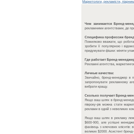
Маркетологи, рекламісти, піарник
Чем занимается Бренд-мен
рекламними агентствами, де при
Специфика профессии бренд
Помилково вважати, що робота 
зробити її популярною і відом
придумувати фішки: міняти упако
Где работает Бренд-менедже
Рекламні агентства, маркетингові 
Личные качества:
Звичайно, бренд-менеджер в пе
запропонувати рекламному аген
вибрати кращу.
Сколько получает Бренд-ме
Якщо ваш шлях в бренд-менедже
півроку-рік можна стати марк
реклами в одній з невеликих ко
Якщо ваш шлях в рекламу лежи
$600-900, але успішні менедже
фахівець з ключових клієнтів: 
великих $2000. Асистент бренд-