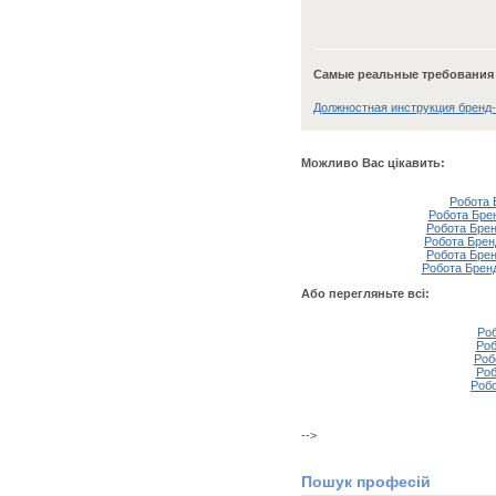
Самые реальные требования
Должностная инструкция бренд-
Можливо Вас цікавить:
Робота 
Робота Бре
Робота Брен
Робота Брен
Робота Брен
Робота Брен
Або перегляньте всі:
Роб
Роб
Роб
Роб
Робо
-->
Пошук професій