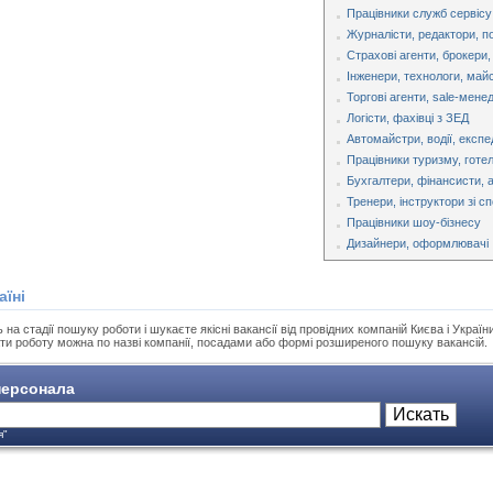
Працівники служб сервісу
Журналісти, редактори, п
Страхові агенти, брокери
Інженери, технологи, май
Торгові агенти, sale-мене
Логісти, фахівці з ЗЕД
Автомайстри, водії, експ
Працівники туризму, готел
Бухгалтери, фінансисти, 
Тренери, інструктори зі с
Працівники шоу-бізнесу
Дизайнери, оформлювачі
аїні
а стадії пошуку роботи і шукаєте якісні вакансії від провідних компаній Києва і України
ти роботу можна по назві компанії, посадами або формі розширеного пошуку вакансій.
ерсонала
я"