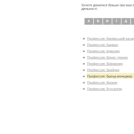
Хочете дізнатися більше про інші
діяльності:
А
Б
В
Г
Д
Профессия: Банківський касир
Профессия: Бармен
Профессия: Бджоляр
Профессия: Бізнес-тренер
Профессия: Біоінженер
Профессия: Брейдер
Профессия: Бренд-менеджер
Профессия: Брокер
Профессия: Бухгалтер