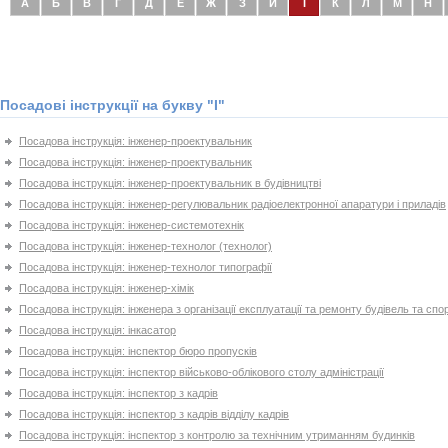
А
Б
В
Г
Д
Е
Ж
З
И
І
К
Л
М
Н
Посадові інструкції на букву "І"
Посадова інструкція: інженер-проектувальник
Посадова інструкція: інженер-проектувальник
Посадова інструкція: інженер-проектувальник в будівництві
Посадова інструкція: інженер-регулювальник радіоелектронної апаратури і приладів
Посадова інструкція: інженер-системотехнік
Посадова інструкція: інженер-технолог (технолог)
Посадова інструкція: інженер-технолог типографії
Посадова інструкція: інженер-хімік
Посадова інструкція: інженера з організації експлуатації та ремонту будівель та спо
Посадова інструкція: інкасатор
Посадова інструкція: інспектор бюро пропусків
Посадова інструкція: інспектор військово-облікового столу адміністрації
Посадова інструкція: інспектор з кадрів
Посадова інструкція: інспектор з кадрів відділу кадрів
Посадова інструкція: інспектор з контролю за технічним утриманням будинків