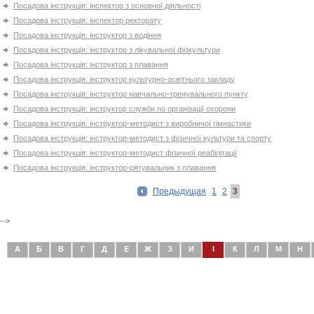
Посадова інструкція: інспектор з основної діяльності
Посадова інструкція: інспектор ректорату
Посадова інструкція: інструктор з водіння
Посадова інструкція: інструктор з лікувальної фізкультури
Посадова інструкція: інструктор з плавання
Посадова інструкція: інструктор культурно-освітнього закладу
Посадова інструкція: інструктор навчально-тренувального пункту
Посадова інструкція: інструктор служби по організації охорони
Посадова інструкція: інструктор-методист з виробничої гімнастики
Посадова інструкція: інструктор-методист з фізичної культури та спорту
Посадова інструкція: інструктор-методист фізичної реабілітації
Посадова інструкція: інструктор-рятувальник з плавання
Предыдущая
1
2
3
-->
А
Б
В
Г
Д
Е
Ж
З
И
І
К
Л
М
Н