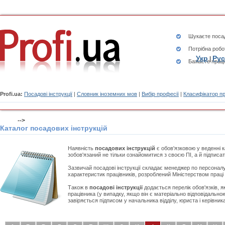
Шукаєте
посад
Потрібна робо
Укр
Рус
|
Бажаєте працю
Profi.ua:
Посадові інструкції
|
Словник іноземних мов
|
Вибір професії
|
Класифікатор п
-->
Каталог посадових інструкцій
Наявність
посадових інструкцій
є обов'язковою у веденні к
зобов'язаний не тільки ознайомитися з своєю ПІ, а й підписат
Зазвичай посадові інструкції складає менеджер по персоналу
характеристик працівників, розроблений Міністерством праці і
Також в
посадові інструкції
додається перелік обов'язків, я
працівника (у випадку, якщо він є матеріально відповідально
завіряється підписом у начальника відділу, юриста і керівник