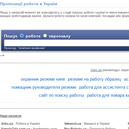
Пропозиції роботи в Україні
Якщо у нинішній момент ви знаходитесь у стадії пошуку роботи і шукаєте якісні вакансії
кращих роботодавців країни. Шукати роботу можна по назві компанії, посадам або фор
Пошук
роботи
персоналу
Приклад: "помічник керівника"
-->
Jobs.ua
рекомендує перег
охранник резюме киев
резюме на работу образец
ас
помощник руководителя резюме
работа для ассистента 
сайт по поиску работы
работа для повара к
Наші проекти
:
Jobs.ua
- Робота в Україні
Vakansii.ua
- Вакансії в Україні
ArendaZala.com.ua
- Конференц зали
Pro-Robotu.ua
- Пропоную Роботу