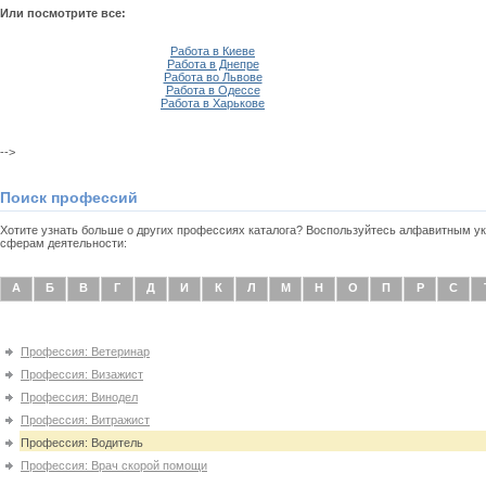
Или посмотрите все:
Работа в Киеве
Работа в Днепре
Работа во Львове
Работа в Одессе
Работа в Харькове
-->
Поиск профессий
Хотите узнать больше о других профессиях каталога? Воспользуйтесь алфавитным 
сферам деятельности:
А
Б
В
Г
Д
И
К
Л
М
Н
О
П
Р
С
Профессия: Ветеринар
Профессия: Визажист
Профессия: Винодел
Профессия: Витражист
Профессия: Водитель
Профессия: Врач скорой помощи