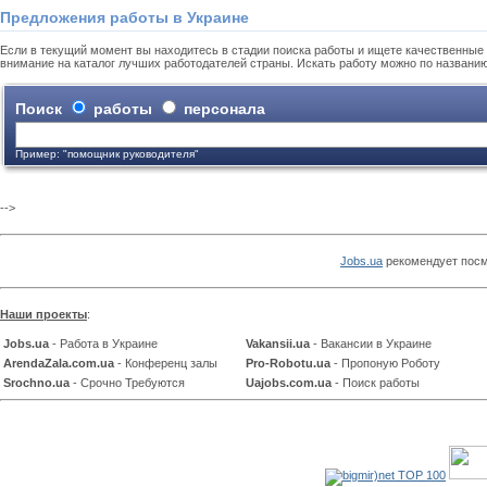
Предложения работы в Украине
Если в текущий момент вы находитесь в стадии поиска работы и ищете качественные 
внимание на каталог лучших работодателей страны. Искать работу можно по названи
Поиск
работы
персонала
Пример: "помощник руководителя"
-->
Jobs.ua
рекомендует посм
Наши проекты
:
Jobs.ua
- Работа в Украине
Vakansii.ua
- Вакансии в Украине
ArendaZala.com.ua
- Конференц залы
Pro-Robotu.ua
- Пропоную Роботу
Srochno.ua
- Срочно Требуются
Uajobs.com.ua
- Поиск работы