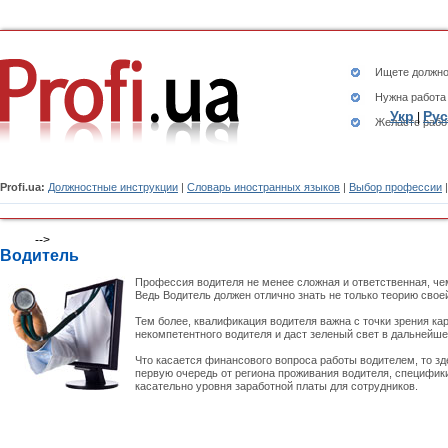
Ищете
должно
Нужна работа
Укр
Рус
|
Желаете рабо
Profi.ua:
Должностные инструкции
|
Словарь иностранных языков
|
Выбор профессии
-->
Водитель
Профессия водителя не менее сложная и ответственная, че
Ведь Водитель должен отлично знать не только теорию свое
Тем более, квалификация водителя важна с точки зрения кар
некомпетентного водителя и даст зеленый свет в дальнейше
Что касается финансового вопроса работы водителем, то зде
первую очередь от региона проживания водителя, специфики
касательно уровня заработной платы для сотрудников.