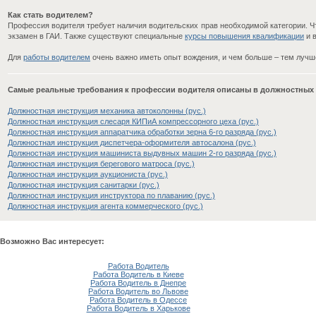
Как стать водителем?
Профессия водителя требует наличия водительских прав необходимой категории. Ч
экзамен в ГАИ. Также существуют специальные
курсы повышения квалификации
и в
Для
работы водителем
очень важно иметь опыт вождения, и чем больше – тем лучше,
Самые реальные требования к профессии водителя описаны в должностных
Должностная инструкция механика автоколонны (рус.)
Должностная инструкция слесаря КИПиА компрессорного цеха (рус.)
Должностная инструкция аппаратчика обработки зерна 6-го разряда (рус.)
Должностная инструкция диспетчера-оформителя автосалона (рус.)
Должностная инструкция машиниста выдувных машин 2-го разряда (рус.)
Должностная инструкция берегового матроса (рус.)
Должностная инструкция аукциониста (рус.)
Должностная инструкция санитарки (рус.)
Должностная инструкция инструктора по плаванию (рус.)
Должностная инструкция агента коммерческого (рус.)
Возможно Вас интересует:
Работа Водитель
Работа Водитель в Киеве
Работа Водитель в Днепре
Работа Водитель во Львове
Работа Водитель в Одессе
Работа Водитель в Харькове