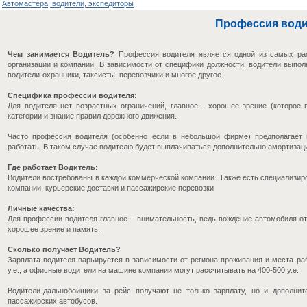
Автомастера, водители, экспедиторы
Профессия води
Чем занимается Водитель?
Профессия водителя является одной из самых рас
организации и компании. В зависимости от специфики должности, водители выпол
водители-охранники, таксисты, перевозчики и многое другое.
Специфика профессии водителя:
Для водителя нет возрастных ограничений, главное - хорошее зрение (которое
категории и знание правил дорожного движения.
Часто профессия водителя (особенно если в небольшой фирме) предполагает н
работать. В таком случае водителю будет выплачиваться дополнительно амортизаци
Где работает Водитель:
Водители востребованы в каждой коммерческой компании. Также есть специализиро
компании, курьерские доставки и пассажирские перевозки
Личные качества:
Для профессии водителя главное – внимательность, ведь вождение автомобиля о
хорошее зрение и память.
Сколько получает Водитель?
Зарплата водителя варьируется в зависимости от региона проживания и места ра
у.е., а офисные водители на машине компании могут рассчитывать на 400-500 у.е.
Водители-дальнобойщики за рейс получают не только зарплату, но и дополнит
пассажирских автобусов.