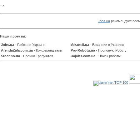
-->
Jobs.ua
рекомендует посм
Наши проекты
:
Jobs.ua
- Работа в Украине
Vakansii.ua
- Вакансии в Украине
ArendaZala.com.ua
- Конференц залы
Pro-Robotu.ua
- Пропоную Роботу
Srochno.ua
- Срочно Требуются
Uajobs.com.ua
- Поиск работы