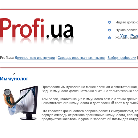
Ищете
должно
Нужна работа
Укр
Рус
|
Желаете рабо
Profi.ua:
Должностные инструкции
|
Словарь иностранных языков
|
Выбор профессии
-->
Иммунолог
Профессия Иммунолога не менее сложная и ответственная,
Ведь Иммунолог должен отлично знать не только теорию сво
Тем более, квалификация Иммунолога важна с точки зрения 
некомпетентного Иммунолога и даст зеленый свет в дальне
Что касается финансового вопроса работы Иммунологом, то з
первую очередь от региона проживания Иммунолога, специф
предприятия касательно уровня заработной платы для сотру