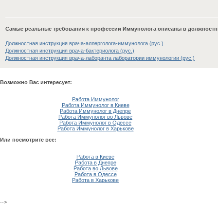
Самые реальные требования к профессии Иммунолога описаны в должностн
Должностная инструкция врача-аллерголога-иммунолога (рус.)
Должностная инструкция врача-бактериолога (рус.)
Должностная инструкция врача-лаборанта лаборатории иммунологии (рус.)
Возможно Вас интересует:
Работа Иммунолог
Работа Иммунолог в Киеве
Работа Иммунолог в Днепре
Работа Иммунолог во Львове
Работа Иммунолог в Одессе
Работа Иммунолог в Харькове
Или посмотрите все:
Работа в Киеве
Работа в Днепре
Работа во Львове
Работа в Одессе
Работа в Харькове
-->