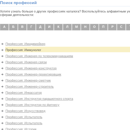
Поиск профессий
Хотите узнать больше о других профессиях каталога? Воспользуйтесь алфавитным 
сферам деятельности:
А
Б
В
Г
Д
И
К
Л
М
Н
О
П
Р
С
Профессия: Имиджмейкер
Профессия: Иммунолог
Профессия: Инженер по телекоммуникациям
Профессия: Инженер связи
Профессия: Инженер-конструктор
Профессия: Инженер-проектировщик
Профессия: Инженер-сметчик
Профессия: Инженер-строитель
Профессия: Инкассатор
Профессия: Инструктор парашютного спорта
Профессия: Инструктор по фитнесу
Профессия: Искусствовед
Профессия: Испытатель
Профессия: Испытатель
Профессия: Историк